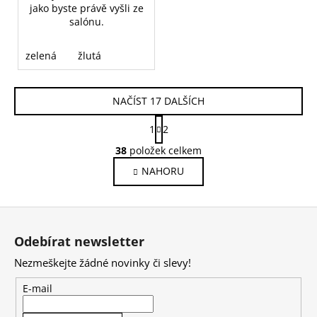
jako byste právě vyšli ze
salónu.
zelená
žlutá
NAČÍST 17 DALŠÍCH
S
1
2
t
O
r
38
položek celkem
v
á
NAHORU
l
n
k
á
o
d
Z
v
a
á
á
c
Odebírat newsletter
n
p
í
í
Nezmeškejte žádné novinky či slevy!
p
a
r
t
E-mail
v
í
k