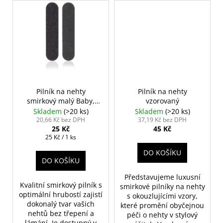
Pilník na nehty
Pilník na nehty
smirkový malý Baby,
vzorovaný
černý
Skladem
(>20 ks)
Skladem
(>20 ks)
20,66 Kč bez DPH
37,19 Kč bez DPH
25 Kč
45 Kč
Měrná
25 Kč / 1 ks
cena:
DO KOŠÍKU
DO KOŠÍKU
Představujeme luxusní
Kvalitní smirkový pilník s
smirkové pilníky na nehty
optimální hrubostí zajistí
s okouzlujícími vzory,
dokonalý tvar vašich
které promění obyčejnou
nehtů bez třepení a
péči o nehty v stylový
lámání. Je dostupný v