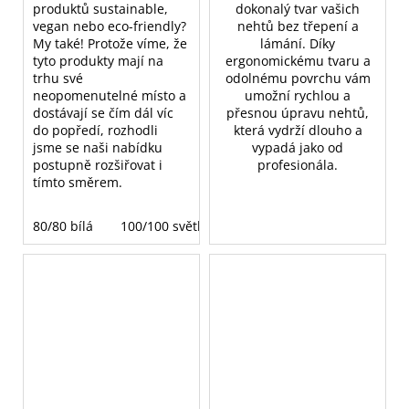
produktů sustainable,
dokonalý tvar vašich
vegan nebo eco-friendly?
nehtů bez třepení a
My také! Protože víme, že
lámání. Díky
tyto produkty mají na
ergonomickému tvaru a
trhu své
odolnému povrchu vám
neopomenutelné místo a
umožní rychlou a
dostávají se čím dál víc
přesnou úpravu nehtů,
do popředí, rozhodli
která vydrží dlouho a
jsme se naši nabídku
vypadá jako od
postupně rozšiřovat i
profesionála.
tímto směrem.
80/80 bílá
100/100 světle hnědá
180/180 tmavě hněd