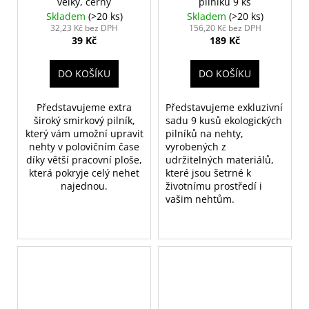
velký, černý
pilníků 9 ks
Skladem
(>20 ks)
Skladem
(>20 ks)
32,23 Kč bez DPH
156,20 Kč bez DPH
39 Kč
189 Kč
DO KOŠÍKU
DO KOŠÍKU
Představujeme extra
Představujeme exkluzivní
široký smirkový pilník,
sadu 9 kusů ekologických
který vám umožní upravit
pilníků na nehty,
nehty v polovičním čase
vyrobených z
díky větší pracovní ploše,
udržitelných materiálů,
která pokryje celý nehet
které jsou šetrné k
najednou.
životnímu prostředí i
vašim nehtům.