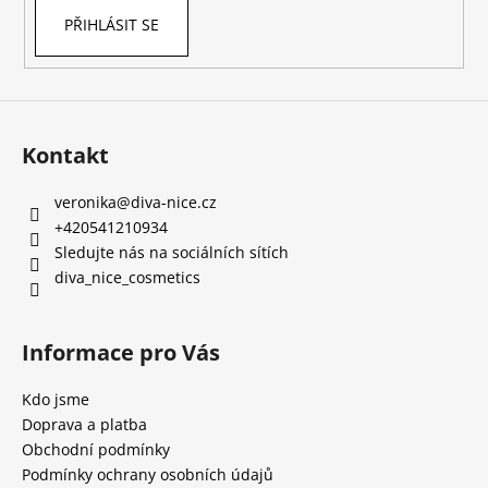
y
PŘIHLÁSIT SE
v
ý
p
i
s
Kontakt
u
veronika
@
diva-nice.cz
+420541210934
Sledujte nás na sociálních sítích
diva_nice_cosmetics
Informace pro Vás
Kdo jsme
Doprava a platba
Obchodní podmínky
Podmínky ochrany osobních údajů