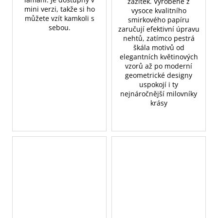
zážitek. Vyrobené z
mini verzi, takže si ho
vysoce kvalitního
můžete vzít kamkoli s
smirkového papíru
sebou.
zaručují efektivní úpravu
nehtů, zatímco pestrá
škála motivů od
elegantních květinových
vzorů až po moderní
geometrické designy
uspokojí i ty
nejnáročnější milovníky
krásy