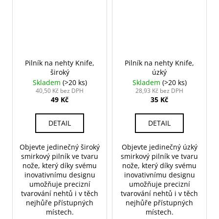
Pilník na nehty Knife,
Pilník na nehty Knife,
široký
úzký
Skladem
(>20 ks)
Skladem
(>20 ks)
40,50 Kč bez DPH
28,93 Kč bez DPH
49 Kč
35 Kč
DETAIL
DETAIL
Objevte jedinečný široký
Objevte jedinečný úzký
smirkový pilník ve tvaru
smirkový pilník ve tvaru
nože, který díky svému
nože, který díky svému
inovativnímu designu
inovativnímu designu
umožňuje precizní
umožňuje precizní
tvarování nehtů i v těch
tvarování nehtů i v těch
nejhůře přístupných
nejhůře přístupných
místech.
místech.