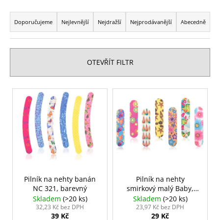
č
Ř
u
a
j
Doporučujeme
Nejlevnější
Nejdražší
Nejprodávanější
Abecedně
e
z
m
e
e
n
OTEVŘÍT FILTR
í
HOUBIČKA
p
V
NA
r
MAKE-
ý
UP,
o
p
KULATÁ
d
i
59
u
Kč
s
k
p
t
r
ů
o
Pilník na nehty banán
Pilník na nehty
NC 321, barevný
smirkový malý Baby,
d
barevný
Skladem
(>20 ks)
Skladem
(>20 ks)
u
32,23 Kč bez DPH
23,97 Kč bez DPH
39 Kč
29 Kč
k