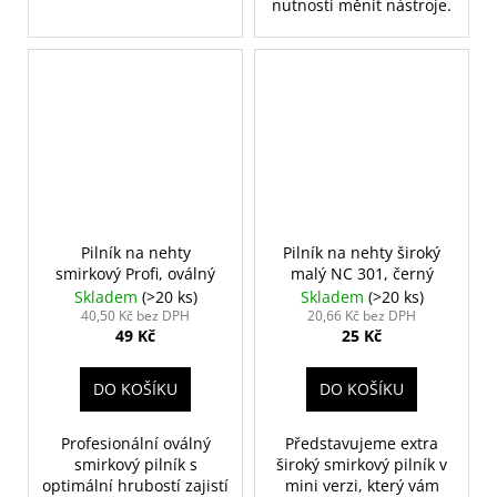
nutnosti měnit nástroje.
Pilník na nehty
Pilník na nehty široký
smirkový Profi, oválný
malý NC 301, černý
Skladem
(>20 ks)
Skladem
(>20 ks)
40,50 Kč bez DPH
20,66 Kč bez DPH
49 Kč
25 Kč
DO KOŠÍKU
DO KOŠÍKU
Profesionální oválný
Představujeme extra
smirkový pilník s
široký smirkový pilník v
optimální hrubostí zajistí
mini verzi, který vám