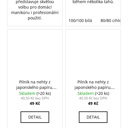
představuje skvělou
během několika tahů.
volbu pro domácí
manikúru i profesionální
použití.
100/100 bílá
80/80 cihlová
Pilník na nehty z
Pilník na nehty z
japonského papíru,
japonského papíru,
hranatý
oválný
Skladem
(>20 ks)
Skladem
(>20 ks)
40,50 Kč bez DPH
40,50 Kč bez DPH
49 Kč
49 Kč
DETAIL
DETAIL