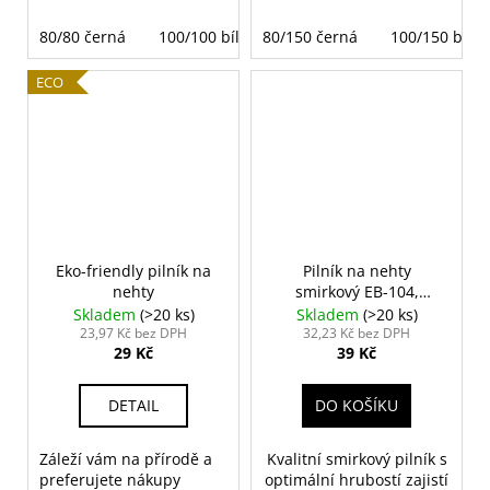
80/80 černá
100/100 bílá
80/150 černá
180/180 šedá
100/150 bílá
180/180 re
ECO
Eko-friendly pilník na
Pilník na nehty
nehty
smirkový EB-104,
béžový
Skladem
(>20 ks)
Skladem
(>20 ks)
23,97 Kč bez DPH
32,23 Kč bez DPH
29 Kč
39 Kč
DETAIL
DO KOŠÍKU
Záleží vám na přírodě a
Kvalitní smirkový pilník s
preferujete nákupy
optimální hrubostí zajistí