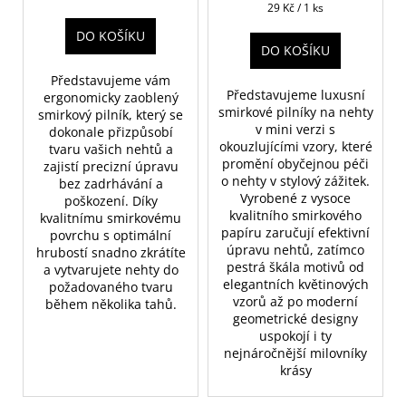
Měrná
29 Kč / 1 ks
t
cena:
DO KOŠÍKU
ů
DO KOŠÍKU
Představujeme vám
Představujeme luxusní
ergonomicky zaoblený
smirkové pilníky na nehty
smirkový pilník, který se
v mini verzi s
dokonale přizpůsobí
okouzlujícími vzory, které
tvaru vašich nehtů a
promění obyčejnou péči
zajistí precizní úpravu
o nehty v stylový zážitek.
bez zadrhávání a
Vyrobené z vysoce
poškození. Díky
kvalitního smirkového
kvalitnímu smirkovému
papíru zaručují efektivní
povrchu s optimální
úpravu nehtů, zatímco
hrubostí snadno zkrátíte
pestrá škála motivů od
a vytvarujete nehty do
elegantních květinových
požadovaného tvaru
vzorů až po moderní
během několika tahů.
geometrické designy
uspokojí i ty
nejnáročnější milovníky
krásy