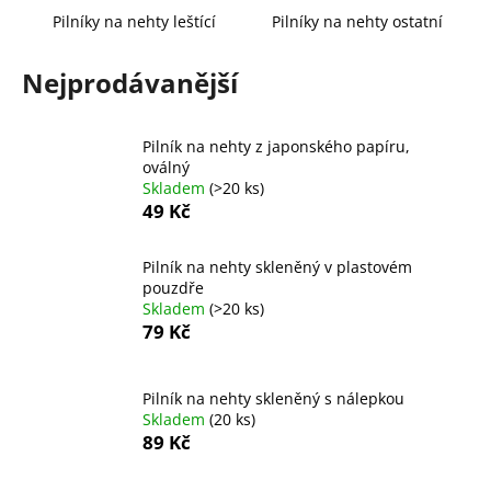
a
Pilníky na nehty leštící
Pilníky na nehty ostatní
j
Nejprodávanější
í
t
?
Pilník na nehty z japonského papíru,
oválný
Skladem
(>20 ks)
49 Kč
HLEDAT
Pilník na nehty skleněný v plastovém
pouzdře
Skladem
(>20 ks)
79 Kč
D
o
p
Pilník na nehty skleněný s nálepkou
o
Skladem
(20 ks)
89 Kč
r
u