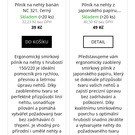
Pilník na nehty banán
Pilník na nehty z
NC 321, černý
japonského papíru,
banán
Skladem
(>20 ks)
Skladem
(>20 ks)
32,23 Kč bez DPH
40,50 Kč bez DPH
39 Kč
49 Kč
DO KOŠÍKU
DETAIL
Ergonomický smirkový
Představujeme vám
pilník na nehty s hrubostí
ergonomicky zaoblený
150/220 je ideální
smirkový pilník z
pomocník pro rychlou,
japonského papíru, který
přesnou a šetrnou
se dokonale přizpůsobí
úpravu nehtů. Díky
tvaru vašich nehtů a
zaoblenému tvaru se
zajistí precizní úpravu
perfektně přizpůsobí linii
bez zadrhávání a
nehtu, usnadňuje
poškození. Díky
pilování a pomáhá
kvalitnímu smirkovému
vytvářet požadovaný tvar
povrchu s optimální
bez zadrhávání či
hrubostí snadno zkrátíte
třepení. Je vhodný pro
a vytvarujete nehty do
přírodní i umělé nehty a
požadovaného tvaru