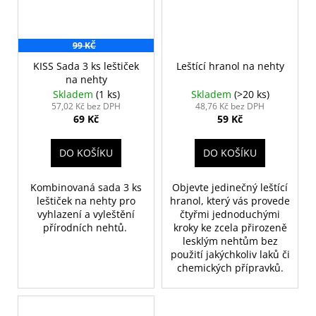
99 KČ
KISS Sada 3 ks leštiček
Leštící hranol na nehty
na nehty
Skladem
(1 ks)
Skladem
(>20 ks)
57,02 Kč bez DPH
48,76 Kč bez DPH
69 Kč
59 Kč
DO KOŠÍKU
DO KOŠÍKU
Kombinovaná sada 3 ks
Objevte jedinečný leštící
leštiček na nehty pro
hranol, který vás provede
vyhlazení a vyleštění
čtyřmi jednoduchými
přírodních nehtů.
kroky ke zcela přirozeně
lesklým nehtům bez
použití jakýchkoliv laků či
chemických přípravků.