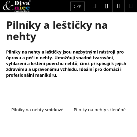
K
Přejít
Hledat
Náku
M
Přihlášení
CZK
na
o
obsah
Zpět
Zpět
košík
š
Pilníky a leštičky na
í
C
nehty
k
o
p
Pilníky na nehty a leštičky jsou nezbytnými nástroji pro
o
úpravu a péči o nehty. Umožňují snadné tvarování,
t
vyhlazení a leštění povrchu nehtů, čímž přispívají k jejich
zdravému a upravenému vzhledu. Ideální pro domácí i
ř
profesionální manikúru.
e
b
u
j
Pilníky na nehty smirkové
Pilníky na nehty skleněné
e
t
e
n