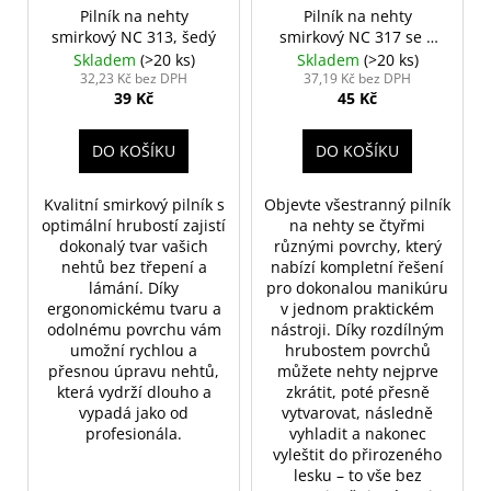
Pilník na nehty
Pilník na nehty
smirkový NC 313, šedý
smirkový NC 317 se 4
povrchy
Skladem
(>20 ks)
Skladem
(>20 ks)
32,23 Kč bez DPH
37,19 Kč bez DPH
39 Kč
45 Kč
DO KOŠÍKU
DO KOŠÍKU
Kvalitní smirkový pilník s
Objevte všestranný pilník
optimální hrubostí zajistí
na nehty se čtyřmi
dokonalý tvar vašich
různými povrchy, který
nehtů bez třepení a
nabízí kompletní řešení
lámání. Díky
pro dokonalou manikúru
ergonomickému tvaru a
v jednom praktickém
odolnému povrchu vám
nástroji. Díky rozdílným
umožní rychlou a
hrubostem povrchů
přesnou úpravu nehtů,
můžete nehty nejprve
která vydrží dlouho a
zkrátit, poté přesně
vypadá jako od
vytvarovat, následně
profesionála.
vyhladit a nakonec
vyleštit do přirozeného
lesku – to vše bez