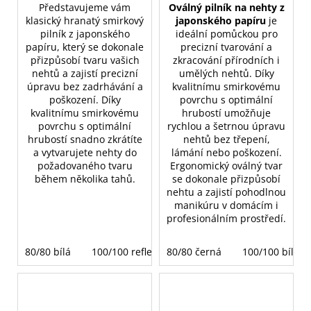
Představujeme vám
Oválný pilník na nehty z
klasický hranatý smirkový
japonského papíru
je
pilník z japonského
ideální pomůckou pro
papíru, který se dokonale
precizní tvarování a
přizpůsobí tvaru vašich
zkracování přírodních i
nehtů a zajistí precizní
umělých nehtů. Díky
úpravu bez zadrhávání a
kvalitnímu smirkovému
poškození. Díky
povrchu s optimální
kvalitnímu smirkovému
hrubostí umožňuje
povrchu s optimální
rychlou a šetrnou úpravu
hrubostí snadno zkrátíte
nehtů bez třepení,
a vytvarujete nehty do
lámání nebo poškození.
požadovaného tvaru
Ergonomický oválný tvar
během několika tahů.
se dokonale přizpůsobí
nehtu a zajistí pohodlnou
manikúru v domácím i
profesionálním prostředí.
80/80 bílá
100/100 reflexní růžová
80/80 černá
100/100 bílá