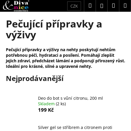
K
Přejít
Hledat
Náku
M
Přihlášení
CZK
na
o
obsah
Zpět
Zpět
košík
š
Pečující přípravky a
í
C
výživy
k
o
p
Pečující přípravky a výživy na nehty poskytují nehtům
o
potřebnou péči, hydrataci a posílení. Pomáhají zlepšit
t
jejich zdraví, předcházet lámání a podporují přirozený růst.
Ideální pro krásné, silné a upravené nehty.
ř
e
Nejprodávanější
b
u
Deo do bot s vůní citronu, 200 ml
j
Skladem
(2 ks)
e
199 Kč
t
e
Silver gel se stříbrem a citronem proti
n