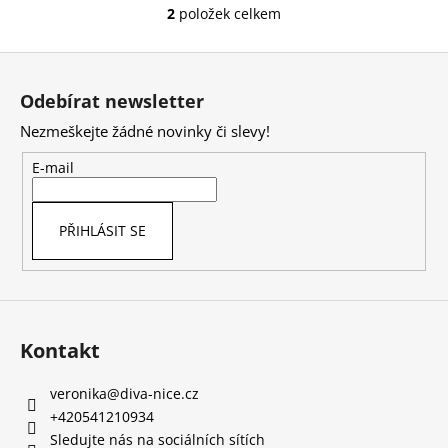
2
položek celkem
O
v
Z
l
á
á
Odebírat newsletter
d
p
a
Nezmeškejte žádné novinky či slevy!
a
c
t
E-mail
í
í
p
r
PŘIHLÁSIT SE
v
k
y
v
ý
Kontakt
p
i
s
veronika
@
diva-nice.cz
u
+420541210934
Sledujte nás na sociálních sítích