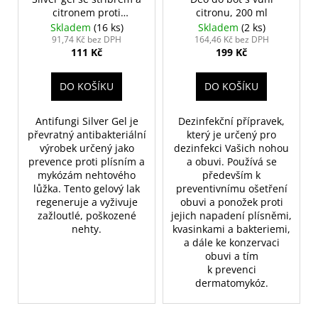
o
č
citronem proti
citronu, 200 ml
u
d
mykózám
Skladem
(16 ks)
Skladem
(2 ks)
j
u
91,74 Kč bez DPH
164,46 Kč bez DPH
e
111 Kč
199 Kč
k
m
t
e
DO KOŠÍKU
DO KOŠÍKU
ů
Antifungi Silver Gel je
Dezinfekční přípravek,
PILNÍK
NA
převratný antibakteriální
který je určený pro
NEHTY
výrobek určený jako
dezinfekci Vašich nohou
SMIRKOVÝ
prevence proti plísním a
a obuvi. Používá se
MALÝ
mykózám nehtového
především k
BABY,
lůžka. Tento gelový lak
preventivnímu ošetření
BAREVNÝ
regeneruje a vyživuje
obuvi a ponožek proti
29
zažloutlé, poškozené
jejich napadení plísněmi,
Kč
nehty.
kvasinkami a bakteriemi,
a dále ke konzervaci
obuvi a tím
k prevenci
dermatomykóz.