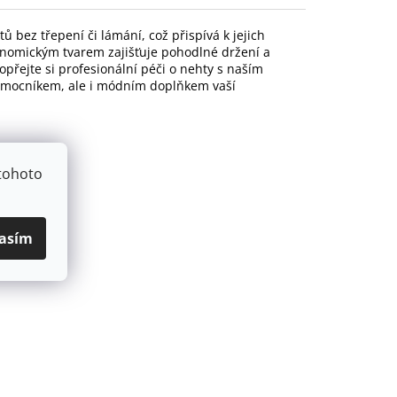
 bez třepení či lámání, což přispívá k jejich
nomickým tvarem zajišťuje pohodlné držení a
přejte si profesionální péči o nehty s naším
omocníkem, ale i módním doplňkem vaší
tohoto
u.
asím