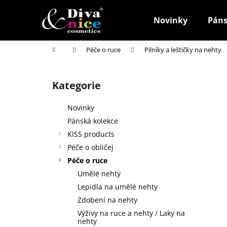
K
Přejít
na
o
Novinky
Páns
obsah
Zpět
Zpět
š
do
do
í
Domů
Péče o ruce
Pilníky a leštičky na nehty
k
obchodu
obchodu
P
o
Kategorie
Přeskočit
s
kategorie
t
Novinky
r
Pánská kolekce
a
KISS products
n
Péče o obličej
n
Péče o ruce
í
Umělé nehty
p
Lepidla na umělé nehty
a
Zdobení na nehty
n
Výživy na ruce a nehty / Laky na
HOUBIČKA NA MAKE-UP, KULATÁ
e
nehty