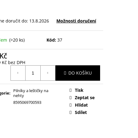
e doručit do:
13.8.2026
Možnosti doručení
adem
(>20 ks)
Kód:
37
 Kč
9 Kč bez DPH
ná
DO KOŠÍKU
:
Tisk
Pilníky a leštičky na
gorie
:
nehty
Zeptat se
8595069700593
Hlídat
Sdílet