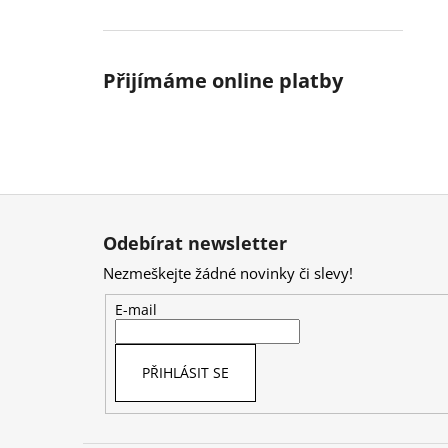
Přijímáme online platby
Z
á
Odebírat newsletter
p
Nezmeškejte žádné novinky či slevy!
a
t
E-mail
í
PŘIHLÁSIT SE