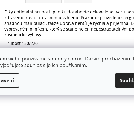
Díky optimální hrubosti pilníku dosáhnete dokonalého tvaru nehtů
zdravému růstu a krásnému vzhledu. Praktické provedení s ergo
snadnou manipulaci, takže úprava nehtů je rychlá a příjemná. Do
vzorovaným pilníkem, který se stane nejen nepostradatelným p
kosmetické výbavy!
Hrubost 150/220
Rozměr: 18 x 2 cm
em webu používáme soubory cookie. Dalším procházením 
Poznámka: dodáváme nadruženo bez možnosti výběru design
yjadřujete souhlas s jejich používáním.
tavení
Souhl