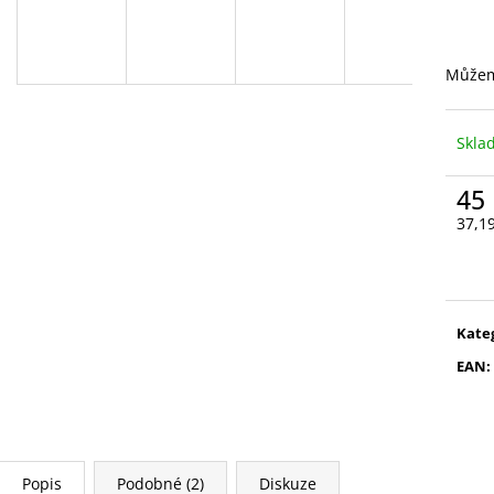
VYSOUVACÍ S OŘEZÁVÁTKEM 01 ČERNÁ
LEPIDLO, Č.3
85 Kč
75 Kč
Můžem
Skl
45
37,1
Měr
cena
Kate
EAN
:
Popis
Podobné (2)
Diskuze