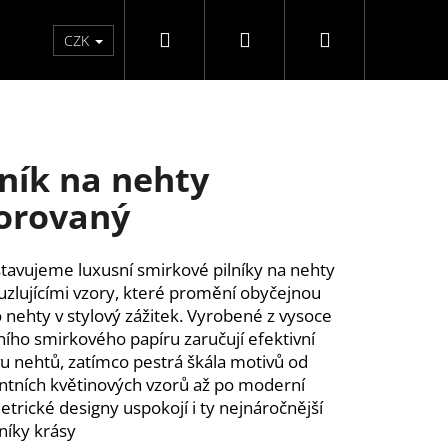
Hledat
Přihlášení
Nákupní
Péče o ruce
Péče o nohy
F3 kolekce
Pé
CZK
košík
lník na nehty
orovaný
tavujeme luxusní smirkové pilníky na nehty
uzlujícími vzory, které promění obyčejnou
o nehty v stylový zážitek. Vyrobené z vysoce
tního smirkového papíru zaručují efektivní
u nehtů, zatímco pestrá škála motivů od
ntních květinových vzorů až po moderní
trické designy uspokojí i ty nejnáročnější
níky krásy
ĚLÉ NEHTY FM GIRLS +