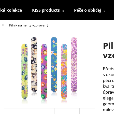
ká kolekce
KISS products
Péče o obličej
Pilník na nehty vzorovaný
Co potřebujete najít?
Pi
HLEDAT
vz
Předs
Doporučujeme
s oko
péči 
kvali
úprav
elega
geome
milov
KONTUROVACÍ TUŽKA NA OČI
NALEPOVACÍ UM