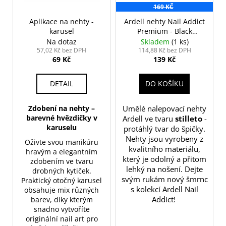
169 KČ
Aplikace na nehty -
Ardell nehty Nail Addict
karusel
Premium - Black
Leopard
Na dotaz
Skladem
(1 ks)
57,02 Kč bez DPH
114,88 Kč bez DPH
69 Kč
139 Kč
DETAIL
DO KOŠÍKU
Zdobení na nehty –
Umělé nalepovací nehty
barevné hvězdičky v
Ardell ve tvaru
stilleto
-
karuselu
protáhlý tvar do špičky.
Nehty jsou vyrobeny z
Oživte svou manikúru
kvalitního materiálu,
hravým a elegantním
který je odolný a přitom
zdobením ve tvaru
lehký na nošení. Dejte
drobných kytiček.
svým rukám nový šmrnc
Praktický otočný karusel
s kolekcí Ardell Nail
obsahuje mix různých
Addict!
barev, díky kterým
snadno vytvoříte
originální nail art pro