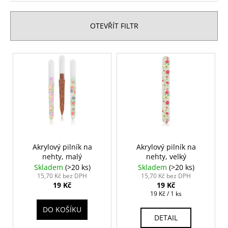
e
n
OTEVŘÍT FILTR
í
p
V
r
ý
o
p
d
i
u
s
k
p
t
r
ů
o
Akrylový pilník na
Akrylový pilník na
nehty, malý
nehty, velký
d
Skladem
(>20 ks)
Skladem
(>20 ks)
u
15,70 Kč bez DPH
15,70 Kč bez DPH
19 Kč
19 Kč
k
Měrná
19 Kč / 1 ks
t
cena:
DO KOŠÍKU
ů
DETAIL