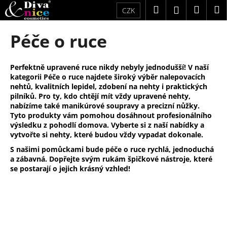
K
Přejít
Hledat
Náku
M
Přihlášení
CZK
na
o
obsah
Zpět
Zpět
košík
š
Péče o ruce
í
C
k
o
Perfektně upravené ruce nikdy nebyly jednodušší! V naší
kategorii Péče o ruce najdete široký výběr nalepovacích
p
nehtů, kvalitních lepidel, zdobení na nehty i praktických
o
pilníků. Pro ty, kdo chtějí mít vždy upravené nehty,
t
nabízíme také manikúrové soupravy a precizní nůžky.
Tyto produkty vám pomohou dosáhnout profesionálního
ř
výsledku z pohodlí domova. Vyberte si z naší nabídky a
e
vytvořte si nehty, které budou vždy vypadat dokonale.
b
S našimi pomůckami bude péče o ruce rychlá, jednoduchá
u
a zábavná. Dopřejte svým rukám špičkové nástroje, které
se postarají o jejich krásný vzhled!
j
e
t
e
n