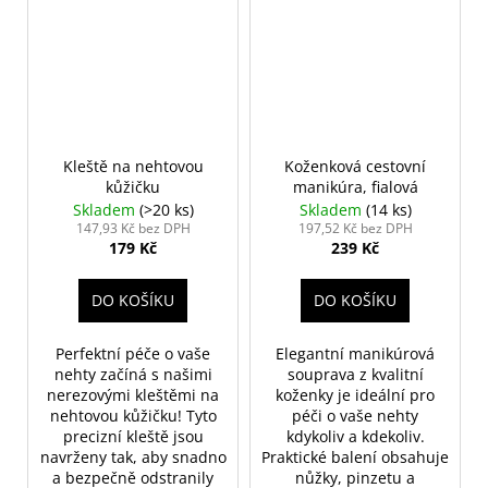
Kleště na nehtovou
Koženková cestovní
kůžičku
manikúra, fialová
Skladem
(>20 ks)
Skladem
(14 ks)
147,93 Kč bez DPH
197,52 Kč bez DPH
179 Kč
239 Kč
DO KOŠÍKU
DO KOŠÍKU
Perfektní péče o vaše
Elegantní manikúrová
nehty začíná s našimi
souprava z kvalitní
nerezovými kleštěmi na
koženky je ideální pro
nehtovou kůžičku! Tyto
péči o vaše nehty
precizní kleště jsou
kdykoliv a kdekoliv.
navrženy tak, aby snadno
Praktické balení obsahuje
a bezpečně odstranily
nůžky, pinzetu a