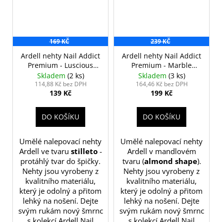
169 KČ
239 KČ
Ardell nehty Nail Addict
Ardell nehty Nail Addict
Premium - Luscious
Premium - Marble
Pink
Purple
Skladem
(2 ks)
Skladem
(3 ks)
114,88 Kč bez DPH
164,46 Kč bez DPH
139 Kč
199 Kč
DO KOŠÍKU
DO KOŠÍKU
Umělé nalepovací nehty
Umělé nalepovací nehty
Ardell ve tvaru
stilleto
-
Ardell v mandlovém
protáhlý tvar do špičky.
tvaru (
almond shape
).
Nehty jsou vyrobeny z
Nehty jsou vyrobeny z
kvalitního materiálu,
kvalitního materiálu,
který je odolný a přitom
který je odolný a přitom
lehký na nošení. Dejte
lehký na nošení. Dejte
svým rukám nový šmrnc
svým rukám nový šmrnc
s kolekcí Ardell Nail
s kolekcí Ardell Nail