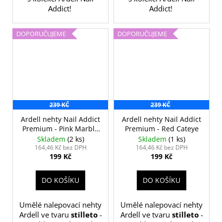
Addict!
Addict!
DOPORUČUJEME
DOPORUČUJEME
239 KČ
239 KČ
Ardell nehty Nail Addict
Ardell nehty Nail Addict
Premium - Pink Marble
Premium - Red Cateye
& Gold
Skladem
(2 ks)
Skladem
(1 ks)
164,46 Kč bez DPH
164,46 Kč bez DPH
199 Kč
199 Kč
DO KOŠÍKU
DO KOŠÍKU
Umělé nalepovací nehty
Umělé nalepovací nehty
Ardell ve tvaru
stilleto
-
Ardell ve tvaru
stilleto
-