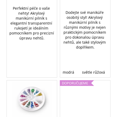
Perfektní péče o vaše 
Dodejte své manikúře 
nehty! Akrylový 
osobitý styl! Akrylový 
manikúrní pilník s 
manikúrní pilník s 
elegantní transparentní 
různými motivy je nejen 
rukojetí je ideálním 
praktickým pomocníkem 
pomocníkem pro precizní 
pro dokonalou úpravu 
úpravu nehtů.
nehtů, ale také stylovým 
doplňkem.
modrá
světle růžová
ma
DOPORUČUJEME