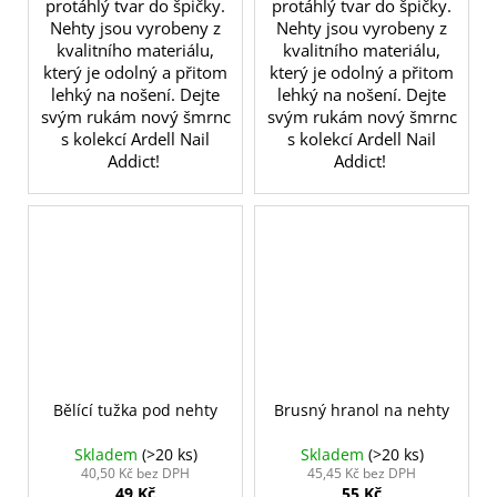
protáhlý tvar do špičky.
protáhlý tvar do špičky.
Nehty jsou vyrobeny z
Nehty jsou vyrobeny z
kvalitního materiálu,
kvalitního materiálu,
který je odolný a přitom
který je odolný a přitom
lehký na nošení. Dejte
lehký na nošení. Dejte
svým rukám nový šmrnc
svým rukám nový šmrnc
s kolekcí Ardell Nail
s kolekcí Ardell Nail
Addict!
Addict!
Bělící tužka pod nehty
Brusný hranol na nehty
Skladem
(>20 ks)
Skladem
(>20 ks)
40,50 Kč bez DPH
45,45 Kč bez DPH
49 Kč
55 Kč