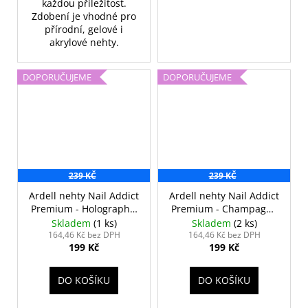
každou příležitost.
Zdobení je vhodné pro
přírodní, gelové i
akrylové nehty.
DOPORUČUJEME
DOPORUČUJEME
239 KČ
239 KČ
Ardell nehty Nail Addict
Ardell nehty Nail Addict
Premium - Holographic
Premium - Champagne
Glitter
Ice
Skladem
(1 ks)
Skladem
(2 ks)
164,46 Kč bez DPH
164,46 Kč bez DPH
199 Kč
199 Kč
DO KOŠÍKU
DO KOŠÍKU