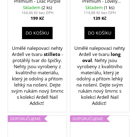
Premium - Lilac Purple
Premium - Lovely
Lavender
Skladem
(2 ks)
Skladem
(1 ks)
164,46 Kč bez DPH
114,88 Kč bez DPH
199 Kč
139 Kč
DO KOŠÍKU
DO KOŠÍKU
Umělé nalepovací nehty
Umělé nalepovací nehty
Ardell ve tvaru
stilleto
-
Ardell ve tvaru
long
protáhlý tvar do špičky.
oval
. Nehty jsou
Nehty jsou vyrobeny z
vyrobeny z kvalitního
kvalitního materiálu,
materiálu, který je
který je odolný a přitom
odolný a přitom lehký
lehký na nošení. Dejte
na nošení. Dejte svým
svým rukám nový šmrnc
rukám nový šmrnc s
s kolekcí Ardell Nail
kolekcí Ardell Nail
Addict!
Addict!
DOPORUČUJEME
DOPORUČUJEME