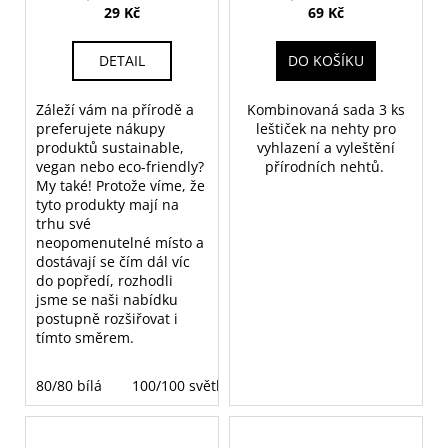
29 Kč
69 Kč
DETAIL
DO KOŠÍKU
Záleží vám na přírodě a
Kombinovaná sada 3 ks
preferujete nákupy
leštiček na nehty pro
produktů sustainable,
vyhlazení a vyleštění
vegan nebo eco-friendly?
přírodních nehtů.
My také! Protože víme, že
tyto produkty mají na
trhu své
neopomenutelné místo a
dostávají se čím dál víc
do popředí, rozhodli
jsme se naši nabídku
postupně rozšiřovat i
tímto směrem.
80/80 bílá
100/100 světle hnědá
180/180 tmavě hněd