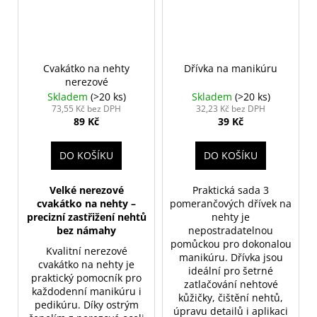
Cvakátko na nehty
Dřívka na manikúru
nerezové
Skladem
(>20 ks)
Skladem
(>20 ks)
73,55 Kč bez DPH
32,23 Kč bez DPH
89 Kč
39 Kč
DO KOŠÍKU
DO KOŠÍKU
Velké nerezové
Praktická sada 3
cvakátko na nehty –
pomerančových dřívek na
precizní zastřižení nehtů
nehty je
bez námahy
nepostradatelnou
pomůckou pro dokonalou
Kvalitní nerezové
manikúru. Dřívka jsou
cvakátko na nehty je
ideální pro šetrné
praktický pomocník pro
zatlačování nehtové
každodenní manikúru i
kůžičky, čištění nehtů,
pedikúru. Díky ostrým
úpravu detailů i aplikaci