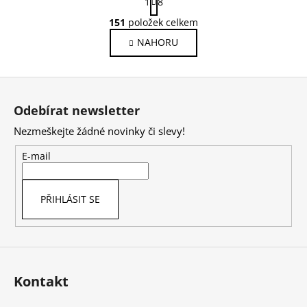
1
8
t
O
r
151
položek celkem
v
á
NAHORU
l
n
k
á
o
d
Z
v
a
á
á
c
Odebírat newsletter
n
p
í
í
Nezmeškejte žádné novinky či slevy!
p
a
r
t
E-mail
v
í
k
y
PŘIHLÁSIT SE
v
ý
p
i
s
Kontakt
u