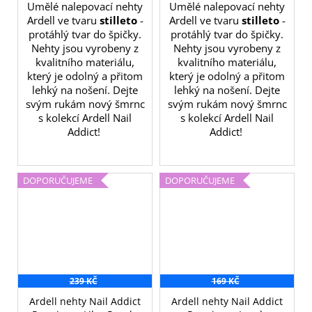
Umělé nalepovací nehty
Umělé nalepovací nehty
Ardell ve tvaru
stilleto
-
Ardell ve tvaru
stilleto
-
protáhlý tvar do špičky.
protáhlý tvar do špičky.
Nehty jsou vyrobeny z
Nehty jsou vyrobeny z
kvalitního materiálu,
kvalitního materiálu,
který je odolný a přitom
který je odolný a přitom
lehký na nošení. Dejte
lehký na nošení. Dejte
svým rukám nový šmrnc
svým rukám nový šmrnc
s kolekcí Ardell Nail
s kolekcí Ardell Nail
Addict!
Addict!
DOPORUČUJEME
DOPORUČUJEME
239 KČ
169 KČ
Ardell nehty Nail Addict
Ardell nehty Nail Addict