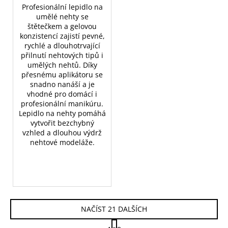
Profesionální lepidlo na
umělé nehty se
štětečkem a gelovou
konzistencí zajistí pevné,
rychlé a dlouhotrvající
přilnutí nehtových tipů i
umělých nehtů. Díky
přesnému aplikátoru se
snadno nanáší a je
vhodné pro domácí i
profesionální manikúru.
Lepidlo na nehty pomáhá
vytvořit bezchybný
vzhled a dlouhou výdrž
nehtové modeláže.
NAČÍST 21 DALŠÍCH
S