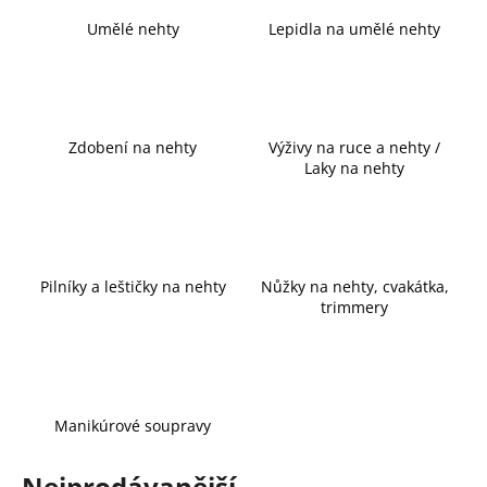
a
Umělé nehty
Lepidla na umělé nehty
j
í
t
?
Zdobení na nehty
Výživy na ruce a nehty /
Laky na nehty
HLEDAT
Pilníky a leštičky na nehty
Nůžky na nehty, cvakátka,
trimmery
D
o
p
o
Manikúrové soupravy
r
u
Nejprodávanější