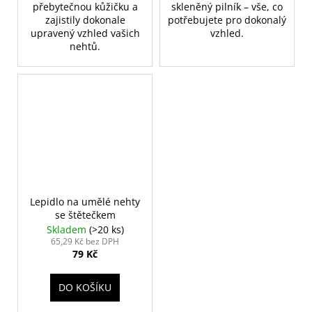
přebytečnou kůžičku a
skleněný pilník – vše, co
zajistily dokonale
potřebujete pro dokonalý
upravený vzhled vašich
vzhled.
nehtů.
Lepidlo na umělé nehty
se štětečkem
Skladem
(>20 ks)
65,29 Kč bez DPH
79 Kč
DO KOŠÍKU