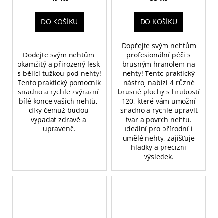
DO KOŠÍKU
DO KOŠÍKU
Dopřejte svým nehtům
Dodejte svým nehtům 
profesionální péči s
okamžitý a přirozený lesk 
brusným hranolem na
s bělící tužkou pod nehty! 
nehty! Tento praktický
Tento praktický pomocník 
nástroj nabízí 4 různé
snadno a rychle zvýrazní 
brusné plochy s hrubostí
bílé konce vašich nehtů, 
120, které vám umožní
díky čemuž budou 
snadno a rychle upravit
vypadat zdravě a 
tvar a povrch nehtu.
upraveně.
Ideální pro přírodní i
umělé nehty, zajišťuje
hladký a precizní
výsledek.