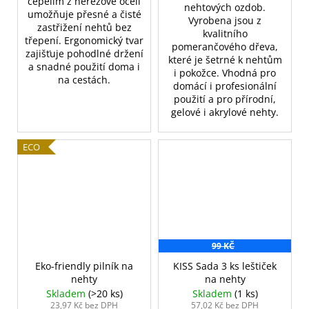
čepelím z nerezové oceli
nehtových ozdob.
umožňuje přesné a čisté
Vyrobena jsou z
zastřižení nehtů bez
kvalitního
třepení. Ergonomický tvar
pomerančového dřeva,
zajišťuje pohodlné držení
které je šetrné k nehtům
a snadné použití doma i
i pokožce. Vhodná pro
na cestách.
domácí i profesionální
použití a pro přírodní,
gelové i akrylové nehty.
ECO
99 KČ
Eko-friendly pilník na
KISS Sada 3 ks leštiček
nehty
na nehty
Skladem
(>20 ks)
Skladem
(1 ks)
23,97 Kč bez DPH
57,02 Kč bez DPH