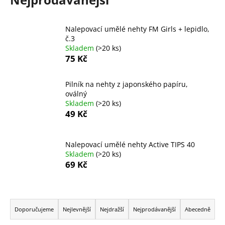
č
u
j
Nalepovací umělé nehty FM Girls + lepidlo,
e
č.3
m
Skladem
(>20 ks)
e
75 Kč
Pilník na nehty z japonského papíru,
KONTUROVACÍ
oválný
TUŽKA
NA
Skladem
(>20 ks)
OČI
49 Kč
VYSOUVACÍ
S
OŘEZÁVÁTKEM
Nalepovací umělé nehty Active TIPS 40
01
Skladem
(>20 ks)
ČERNÁ
69 Kč
85
Kč
Ř
a
Doporučujeme
Nejlevnější
Nejdražší
Nejprodávanější
Abecedně
z