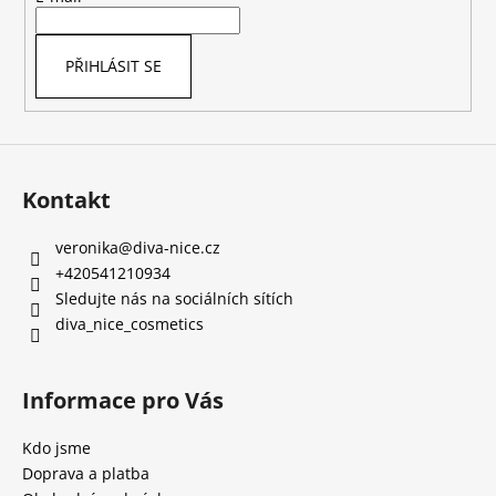
í
PŘIHLÁSIT SE
Kontakt
veronika
@
diva-nice.cz
+420541210934
Sledujte nás na sociálních sítích
diva_nice_cosmetics
Informace pro Vás
Kdo jsme
Doprava a platba