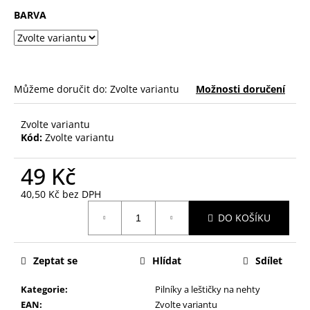
č
BARVA
u
j
e
m
e
Můžeme doručit do:
Zvolte variantu
Možnosti doručení
PILNÍK
Zvolte variantu
NA
Kód:
Zvolte variantu
NEHTY
Z
JAPONSKÉHO
49 Kč
PAPÍRU,
OVÁLNÝ
40,50 Kč bez DPH
Měrná
49
DO KOŠÍKU
Kč
cena:
Zeptat se
Hlídat
Sdílet
Kategorie
:
Pilníky a leštičky na nehty
EAN
:
Zvolte variantu