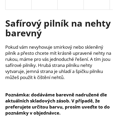
a
j
í
Safírový pilník na nehty
t
barevný
?
Pokud vám nevyhovuje smirkový nebo skleněný
pilník a přesto chcete mít krásně upravené nehty na
rukou, máme pro vás jednoduché řešení. A tím jsou
HLEDAT
safírové pilníky. Hrubá strana pilníku nehty
vytvaruje, jemná strana je uhladí a špičku pilníku
můžeš použít k čištění nehtů.
D
o
Poznámka: dodáváme barevně nadružené dle
p
aktuálních skladových zásob. V případě, že
o
preferujete určitou barvu, prosím uveďte to do
r
u
poznámky v objednávce.