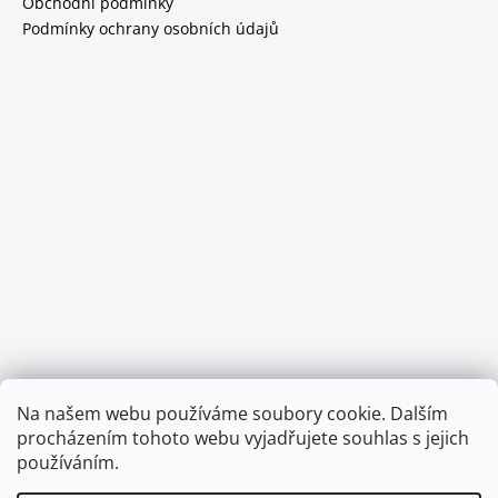
Obchodní podmínky
Podmínky ochrany osobních údajů
Provozní doba:
Na našem webu používáme soubory cookie. Dalším
8.00 - 15.00 hod (pondělí - pátek)
procházením tohoto webu vyjadřujete souhlas s jejich
používáním.