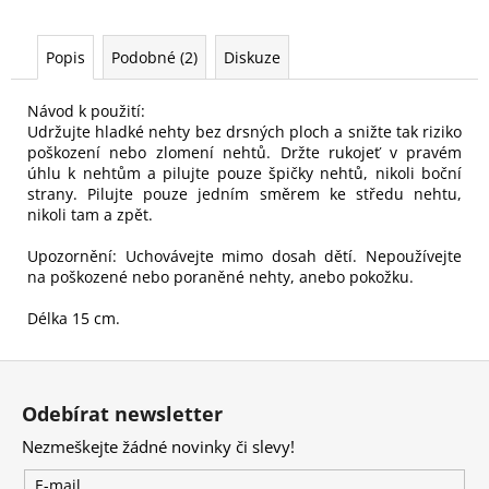
Popis
Podobné (2)
Diskuze
Návod k použití:
Udržujte hladké nehty bez drsných ploch a snižte tak riziko
poškození nebo zlomení nehtů. Držte rukojeť v pravém
úhlu k nehtům a pilujte pouze špičky nehtů, nikoli boční
strany. Pilujte pouze jedním směrem ke středu nehtu,
nikoli tam a zpět.
Upozornění: Uchovávejte mimo dosah dětí. Nepoužívejte
na poškozené nebo poraněné nehty, anebo pokožku.
Délka 15 cm.
Z
á
Odebírat newsletter
p
Nezmeškejte žádné novinky či slevy!
a
t
E-mail