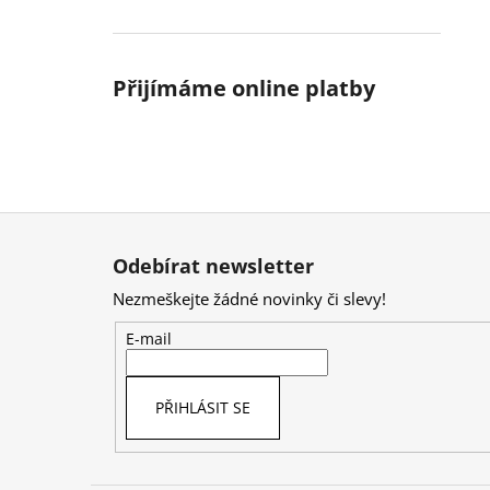
Přijímáme online platby
Z
á
Odebírat newsletter
p
Nezmeškejte žádné novinky či slevy!
a
t
E-mail
í
PŘIHLÁSIT SE