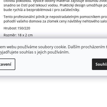
citlivou pokožkou. Vysoce odolný materiál zajišťuje dlouhou život
snadno se čistí pod tekoucí vodou. Praktický design umožňuje p
bude rychlá a bezproblémová i pro začátečníky.
Tento profesionální pilník je nepostradatelným pomocníkem pr
pohodlí vašeho domova za zlomek ceny návštěvy nehtového salo
Hrubost 150/220
Rozměr: 18 x 2 cm
em webu používáme soubory cookie. Dalším procházením 
yjadřujete souhlas s jejich používáním.
tavení
Souhl