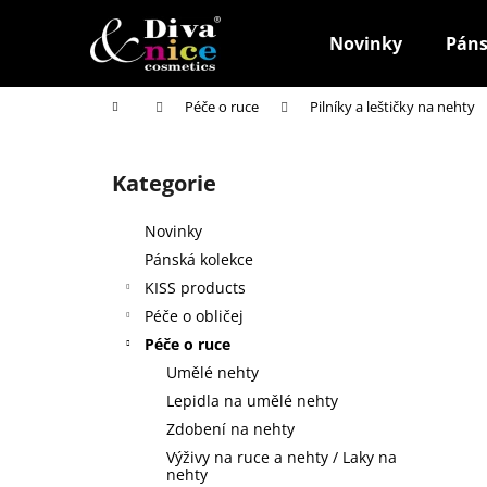
K
Přejít
na
o
Novinky
Páns
obsah
Zpět
Zpět
š
do
do
í
Domů
Péče o ruce
Pilníky a leštičky na nehty
k
obchodu
obchodu
P
o
Kategorie
Přeskočit
s
kategorie
t
Novinky
r
Pánská kolekce
a
KISS products
n
Péče o obličej
n
Péče o ruce
í
Umělé nehty
p
Lepidla na umělé nehty
a
Zdobení na nehty
n
Výživy na ruce a nehty / Laky na
HOUBIČKA NA MAKE-UP, KULATÁ
e
nehty