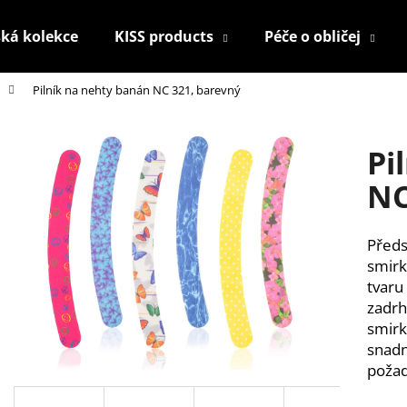
ká kolekce
KISS products
Péče o obličej
Pilník na nehty banán NC 321, barevný
Co potřebujete najít?
Pi
HLEDAT
NC
Před
Doporučujeme
smirk
tvaru
zadrh
smirk
snadn
požad
KONTUROVACÍ TUŽKA NA OČI
NALEPOVACÍ ŘAS