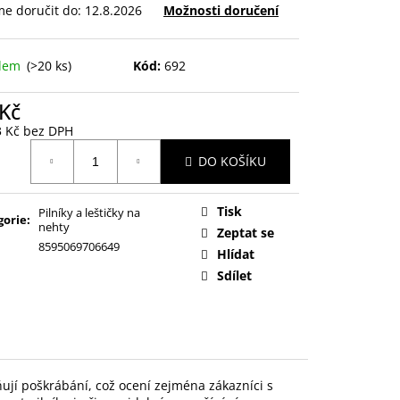
e doručit do:
12.8.2026
Možnosti doručení
adem
(>20 ks)
Kód:
692
 Kč
3 Kč bez DPH
ná
DO KOŠÍKU
:
Tisk
Pilníky a leštičky na
gorie
:
nehty
Zeptat se
8595069706649
Hlídat
Sdílet
ují poškrábání, což ocení zejména zákazníci s