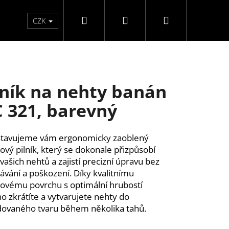
Hledat
Přihlášení
Nákupní
Péče o ruce
Péče o nohy
F3 kolekce
Pé
CZK
košík
lník na nehty banán
 321, barevný
stavujeme vám ergonomicky zaoblený
ový pilník, který se dokonale přizpůsobí
 vašich nehtů a zajistí precizní úpravu bez
ávání a poškození. Díky kvalitnímu
ovému povrchu s optimální hrubostí
o zkrátíte a vytvarujete nehty do
ovaného tvaru během několika tahů.
Y SAMOLEPÍCÍ WISPY