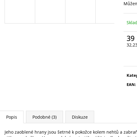
VYSOUVACÍ S OŘEZÁVÁTKEM 01 ČERNÁ
V0035
Můžem
85 Kč
89 Kč
Skl
39
32,2
Měr
cena
Kate
EAN
:
Popis
Podobné (3)
Diskuze
Jeho zaoblené hrany jsou šetrné k pokožce kolem nehtů a zabraň