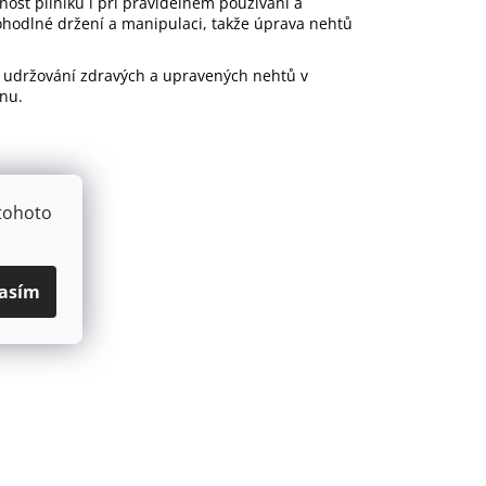
nost pilníku i při pravidelném používání a
ohodlné držení a manipulaci, takže úprava nehtů
o udržování zdravých a upravených nehtů v
nu.
tohoto
asím