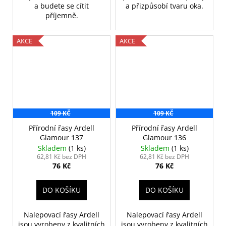
a budete se cítit
a přizpůsobí tvaru oka.
příjemně.
AKCE
AKCE
109 KČ
109 KČ
Přírodní řasy Ardell
Přírodní řasy Ardell
Glamour 137
Glamour 136
Skladem
(1 ks)
Skladem
(1 ks)
62,81 Kč bez DPH
62,81 Kč bez DPH
76 Kč
76 Kč
DO KOŠÍKU
DO KOŠÍKU
Nalepovací řasy Ardell
Nalepovací řasy Ardell
jsou vyrobeny z kvalitních
jsou vyrobeny z kvalitních