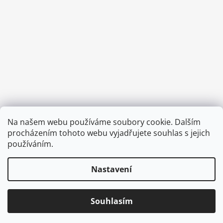
Provozní doba:
Na našem webu používáme soubory cookie. Dalším
8.00 - 15.00 hod (pondělí - pátek)
procházením tohoto webu vyjadřujete souhlas s jejich
používáním.
Nastavení
Vytvořil Shoptet
Copyright 2026
Diva & Nice Cosmetics
. Všechna práva
Souhlasím
vyhrazena.
Upravit nastavení cookies