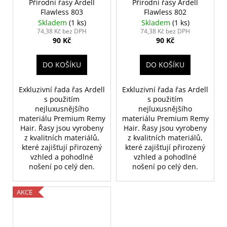
Přírodní řasy Ardell
Přírodní řasy Ardell
Flawless 803
Flawless 802
Skladem
(1 ks)
Skladem
(1 ks)
74,38 Kč bez DPH
74,38 Kč bez DPH
90 Kč
90 Kč
DO KOŠÍKU
DO KOŠÍKU
Exkluzivní řada řas Ardell
Exkluzivní řada řas Ardell
s použitím
s použitím
nejluxusnějšího
nejluxusnějšího
materiálu Premium Remy
materiálu Premium Remy
Hair. Řasy jsou vyrobeny
Hair. Řasy jsou vyrobeny
z kvalitních materiálů,
z kvalitních materiálů,
které zajišťují přirozený
které zajišťují přirozený
vzhled a pohodlné
vzhled a pohodlné
nošení po celý den.
nošení po celý den.
AKCE