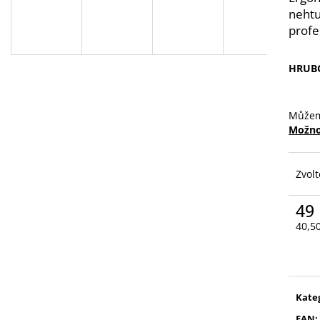
VYSOUVACÍ S OŘEZÁVÁTKEM 01 ČERNÁ
LEPIDLO, Č.3
nehtu
85 Kč
75 Kč
profe
HRUBO
Můžem
Možno
Zvolt
49
40,5
Měr
cena
Kate
EAN
: