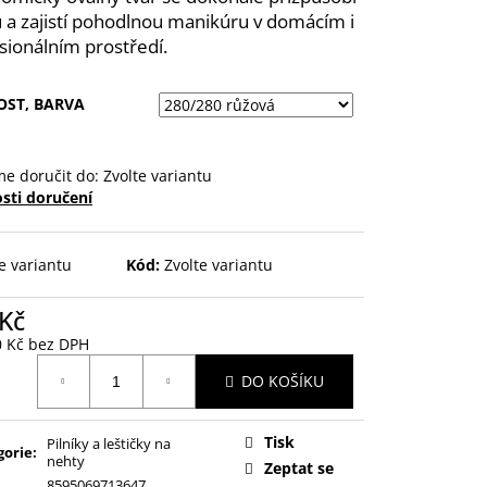
 a zajistí pohodlnou manikúru v domácím i
sionálním prostředí.
ST, BARVA
e doručit do:
Zvolte variantu
sti doručení
e variantu
Kód:
Zvolte variantu
 Kč
0 Kč bez DPH
ná
DO KOŠÍKU
:
Tisk
Pilníky a leštičky na
gorie
:
nehty
Zeptat se
8595069713647