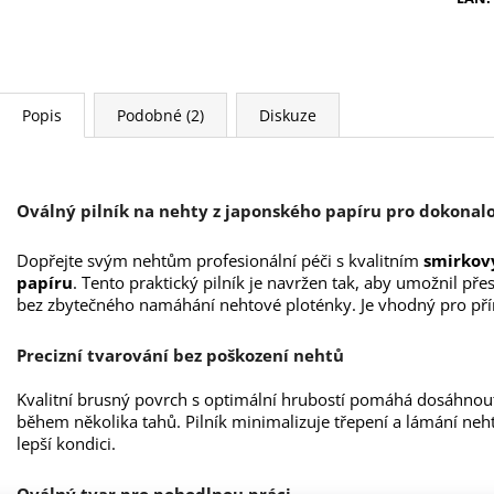
Popis
Podobné (2)
Diskuze
Oválný pilník na nehty z japonského papíru pro dokona
Dopřejte svým nehtům profesionální péči s kvalitním
smirkov
papíru
. Tento praktický pilník je navržen tak, aby umožnil př
bez zbytečného namáhání nehtové ploténky. Je vhodný pro přír
Precizní tvarování bez poškození nehtů
Kvalitní brusný povrch s optimální hrubostí pomáhá dosáhno
během několika tahů. Pilník minimalizuje třepení a lámání neht
lepší kondici.
Oválný tvar pro pohodlnou práci