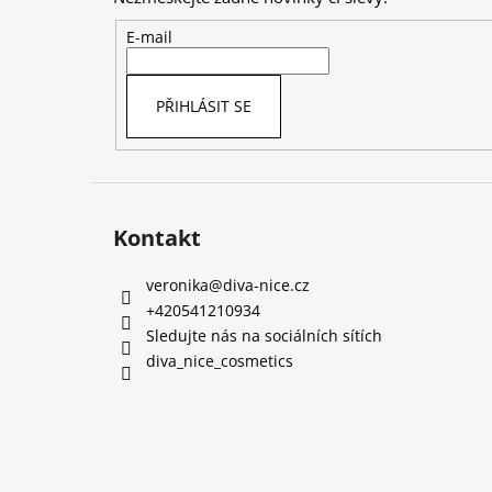
a
t
E-mail
í
PŘIHLÁSIT SE
Kontakt
veronika
@
diva-nice.cz
+420541210934
Sledujte nás na sociálních sítích
diva_nice_cosmetics