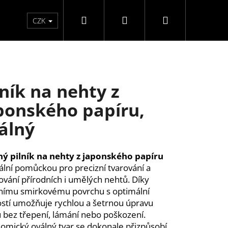
Hledat
Přihlášení
Nákupní
Péče o ruce
Péče o nohy
F3 kolekce
Pé
CZK
košík
lník na nehty z
ponského papíru,
álný
ý pilník na nehty z japonského papíru
eální pomůckou pro precizní tvarování a
ování přírodních i umělých nehtů. Díky
tnímu smirkovému povrchu s optimální
stí umožňuje rychlou a šetrnou úpravu
 bez třepení, lámání nebo poškození.
ĚLÉ NEHTY FM GIRLS +
omický oválný tvar se dokonale přizpůsobí