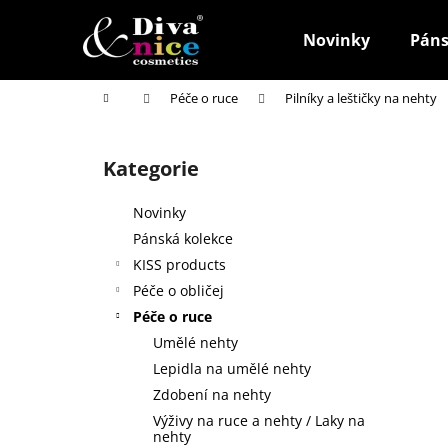
K
Přejít
na
o
Novinky
Páns
obsah
Zpět
Zpět
š
do
do
í
Domů
Péče o ruce
Pilníky a leštičky na nehty
k
obchodu
obchodu
P
o
Kategorie
Přeskočit
s
kategorie
t
Novinky
r
Pánská kolekce
a
KISS products
n
Péče o obličej
n
Péče o ruce
í
Umělé nehty
p
Lepidla na umělé nehty
a
Zdobení na nehty
n
Výživy na ruce a nehty / Laky na
HOUBIČKA NA MAKE-UP, KULATÁ
e
nehty