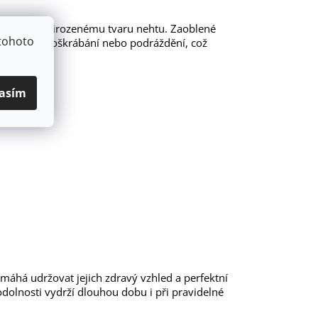
způsobí přirozenému tvaru nehtu. Zaoblené
tohoto
chtěnému poškrábání nebo podráždění, což
asím
áhá udržovat jejich zdravý vzhled a perfektní
odolnosti vydrží dlouhou dobu i při pravidelné