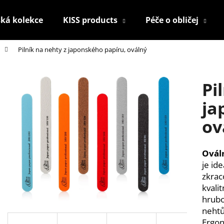
ká kolekce
KISS products
Péče o obličej
Pilník na nehty z japonského papíru, oválný
Co potřebujete najít?
Pi
HLEDAT
ja
ov
Doporučujeme
Ováln
je id
zkrac
kvali
hrubo
nehtů
KONTUROVACÍ TUŽKA NA OČI
NALEPOVACÍ UM
Ergon