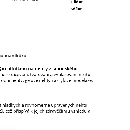
Hlídat
Sdílet
lou manikúru
ým pilníkem na nehty z japonského
esné zkracování, tvarování a vyhlazování nehtů
odní nehty, gelové nehty i akrylové modeláže.
ut hladkých a rovnoměrně upravených nehtů
ů, což přispívá k jejich zdravějšímu vzhledu a