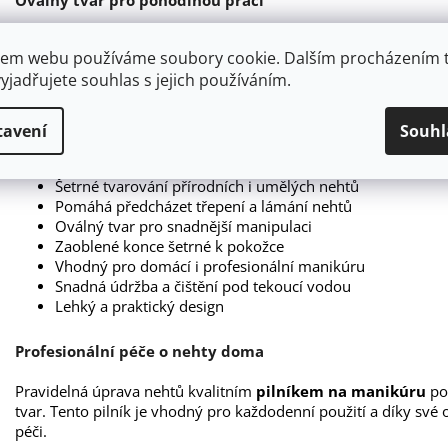
Díky ergonomickému oválnému provedení se pilník snadno při
em webu používáme soubory cookie. Dalším procházením 
konce jsou šetrné k okolní pokožce a pomáhají předcházet ne
yjadřujete souhlas s jejich používáním.
ocení zejména osoby s citlivou pokožkou.
Hlavní výhody pilníku na nehty
tavení
Souhl
Kvalitní japonský papír s dlouhou životností
Šetrné tvarování přírodních i umělých nehtů
Pomáhá předcházet třepení a lámání nehtů
Oválný tvar pro snadnější manipulaci
Zaoblené konce šetrné k pokožce
Vhodný pro domácí i profesionální manikúru
Snadná údržba a čištění pod tekoucí vodou
Lehký a praktický design
Profesionální péče o nehty doma
Pravidelná úprava nehtů kvalitním
pilníkem na manikúru
pom
tvar. Tento pilník je vhodný pro každodenní použití a díky své 
péči.