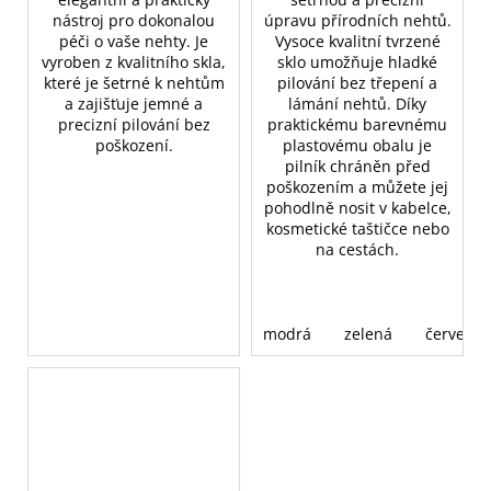
nástroj pro dokonalou
úpravu přírodních nehtů.
péči o vaše nehty. Je
Vysoce kvalitní tvrzené
vyroben z kvalitního skla,
sklo umožňuje hladké
které je šetrné k nehtům
pilování bez třepení a
a zajišťuje jemné a
lámání nehtů. Díky
precizní pilování bez
praktickému barevnému
poškození.
plastovému obalu je
pilník chráněn před
poškozením a můžete jej
pohodlně nosit v kabelce,
kosmetické taštičce nebo
na cestách.
modrá
zelená
červená