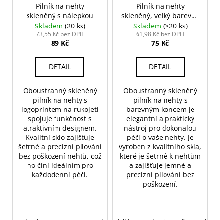
Pilník na nehty
Pilník na nehty
skleněný s nálepkou
skleněný, velký barevný
14 cm
Skladem
(20 ks)
Skladem
(>20 ks)
73,55 Kč bez DPH
61,98 Kč bez DPH
89 Kč
75 Kč
DETAIL
DETAIL
Oboustranný skleněný
Oboustranný skleněný
pilník na nehty s
pilník na nehty s
logoprintem na rukojeti
barevným koncem je
spojuje funkčnost s
elegantní a praktický
atraktivním designem.
nástroj pro dokonalou
Kvalitní sklo zajišťuje
péči o vaše nehty. Je
šetrné a precizní pilování
vyroben z kvalitního skla,
bez poškození nehtů, což
které je šetrné k nehtům
ho činí ideálním pro
a zajišťuje jemné a
každodenní péči.
precizní pilování bez
poškození.