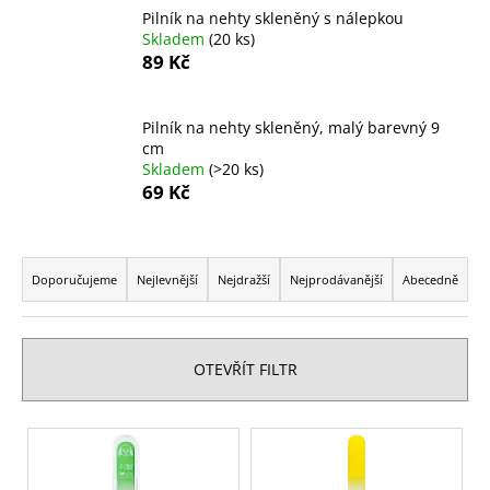
Pilník na nehty skleněný s nálepkou
a
Skladem
(20 ks)
j
89 Kč
í
t
Pilník na nehty skleněný, malý barevný 9
?
cm
Skladem
(>20 ks)
69 Kč
Ř
HLEDAT
a
Doporučujeme
Nejlevnější
Nejdražší
Nejprodávanější
Abecedně
z
e
D
n
o
OTEVŘÍT FILTR
í
p
o
p
V
r
r
ý
u
o