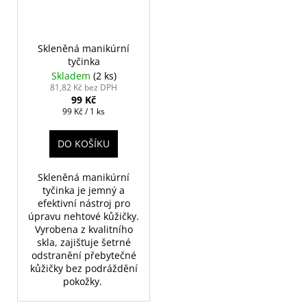
Skleněná manikúrní
tyčinka
Skladem
(2 ks)
81,82 Kč bez DPH
99 Kč
Měrná
99 Kč / 1 ks
cena:
DO KOŠÍKU
Skleněná manikúrní
tyčinka je jemný a
efektivní nástroj pro
úpravu nehtové kůžičky.
Vyrobena z kvalitního
skla, zajišťuje šetrné
odstranění přebytečné
kůžičky bez podráždění
pokožky.