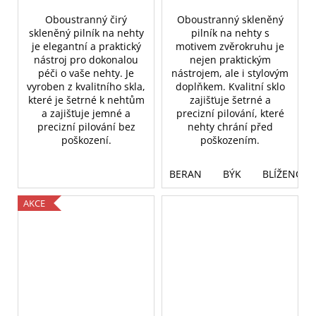
Oboustranný čirý
Oboustranný skleněný
skleněný pilník na nehty
pilník na nehty s
je elegantní a praktický
motivem zvěrokruhu je
nástroj pro dokonalou
nejen praktickým
péči o vaše nehty. Je
nástrojem, ale i stylovým
vyroben z kvalitního skla,
doplňkem. Kvalitní sklo
které je šetrné k nehtům
zajišťuje šetrné a
a zajišťuje jemné a
precizní pilování, které
precizní pilování bez
nehty chrání před
poškození.
poškozením.
BERAN
BÝK
BLÍŽENCI
AKCE