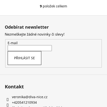
9
položek celkem
O
v
Z
l
á
á
Odebírat newsletter
d
p
a
Nezmeškejte žádné novinky či slevy!
a
c
t
E-mail
í
í
p
r
PŘIHLÁSIT SE
v
k
y
v
ý
Kontakt
p
i
s
veronika
@
diva-nice.cz
u
+420541210934