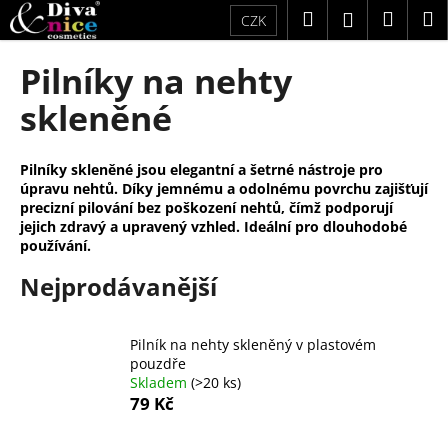
K
Přejít
Hledat
Náku
M
Přihlášení
CZK
na
o
obsah
Zpět
Zpět
košík
š
Pilníky na nehty
í
C
skleněné
k
o
p
Pilníky skleněné jsou elegantní a šetrné nástroje pro
o
úpravu nehtů. Díky jemnému a odolnému povrchu zajišťují
t
precizní pilování bez poškození nehtů, čímž podporují
jejich zdravý a upravený vzhled. Ideální pro dlouhodobé
ř
používání.
e
Nejprodávanější
b
u
j
Pilník na nehty skleněný v plastovém
e
pouzdře
Skladem
(>20 ks)
t
79 Kč
e
n