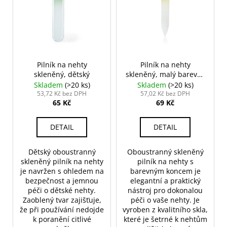
p
č
d
i
u
u
j
s
k
e
p
m
t
r
e
ů
o
Pilník na nehty
Pilník na nehty
skleněný, dětský
skleněný, malý barevný
d
9 cm
Skladem
(>20 ks)
Skladem
(>20 ks)
NALEPOVACÍ
u
53,72 Kč bez DPH
57,02 Kč bez DPH
ŘASY
65 Kč
69 Kč
k
SAMOLEPÍCÍ
WISPY
t
V0035
DETAIL
DETAIL
ů
89
Kč
Dětský oboustranný
Oboustranný skleněný
skleněný pilník na nehty
pilník na nehty s
je navržen s ohledem na
barevným koncem je
bezpečnost a jemnou
elegantní a praktický
péči o dětské nehty.
nástroj pro dokonalou
Zaoblený tvar zajišťuje,
péči o vaše nehty. Je
že při používání nedojde
vyroben z kvalitního skla,
k poranění citlivé
které je šetrné k nehtům