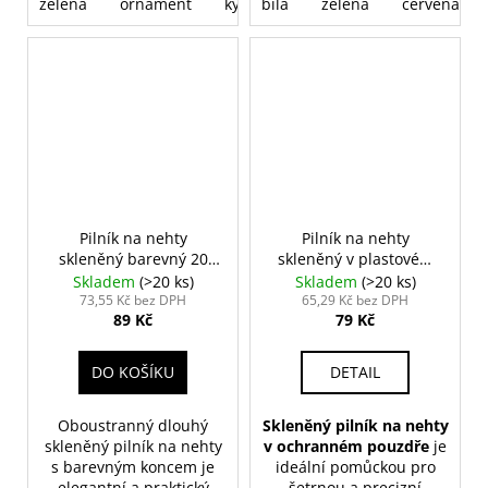
zelená
ornament
kytky
bílá
srdce
zelená
červená
Pilník na nehty
Pilník na nehty
skleněný barevný 20
skleněný v plastovém
cm
pouzdře
Skladem
(>20 ks)
Skladem
(>20 ks)
73,55 Kč bez DPH
65,29 Kč bez DPH
89 Kč
79 Kč
DO KOŠÍKU
DETAIL
Oboustranný dlouhý
Skleněný pilník na nehty
skleněný pilník na nehty
v ochranném pouzdře
je
s barevným koncem je
ideální pomůckou pro
elegantní a praktický
šetrnou a precizní