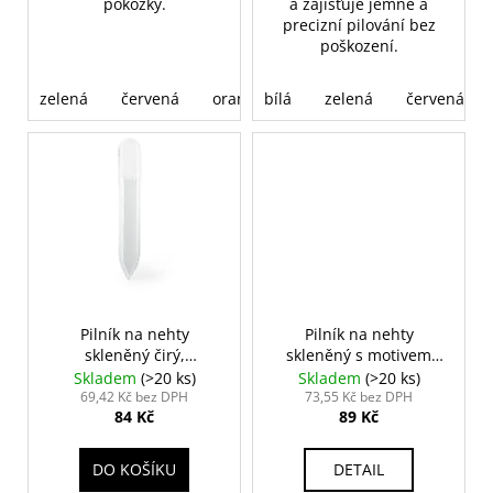
pokožky.
a zajišťuje jemné a
precizní pilování bez
poškození.
zelená
červená
oranžová
bílá
zelená
červená
Pilník na nehty
Pilník na nehty
skleněný čirý,
skleněný s motivem
oboustranný
zvěrokruhu
Skladem
(>20 ks)
Skladem
(>20 ks)
69,42 Kč bez DPH
73,55 Kč bez DPH
84 Kč
89 Kč
DO KOŠÍKU
DETAIL