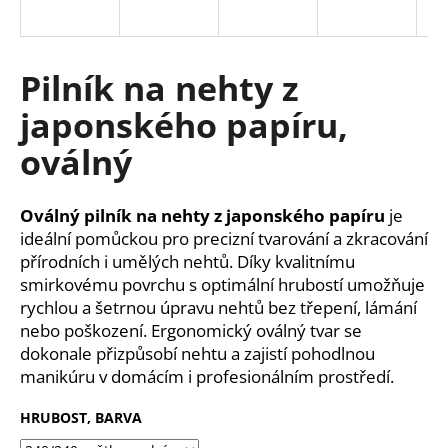
a
j
í
Pilník na nehty z
t
japonského papíru,
?
oválný
Oválný pilník na nehty z japonského papíru
je
HLEDAT
ideální pomůckou pro precizní tvarování a zkracování
přírodních i umělých nehtů. Díky kvalitnímu
smirkovému povrchu s optimální hrubostí umožňuje
rychlou a šetrnou úpravu nehtů bez třepení, lámání
D
nebo poškození. Ergonomický oválný tvar se
o
dokonale přizpůsobí nehtu a zajistí pohodlnou
p
manikúru v domácím i profesionálním prostředí.
o
r
HRUBOST, BARVA
u