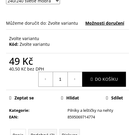
č
u
j
e
Můžeme doručit do:
Zvolte variantu
Možnosti doručení
m
e
Zvolte variantu
Kód:
Zvolte variantu
KONTUROVACÍ
TUŽKA
49 Kč
NA
OČI
40,50 Kč bez DPH
VYSOUVACÍ
Měrná
S
DO KOŠÍKU
cena:
OŘEZÁVÁTKEM
01
ČERNÁ
Zeptat se
Hlídat
Sdílet
85
Kč
Kategorie
:
Pilníky a leštičky na nehty
EAN
:
8595069714774