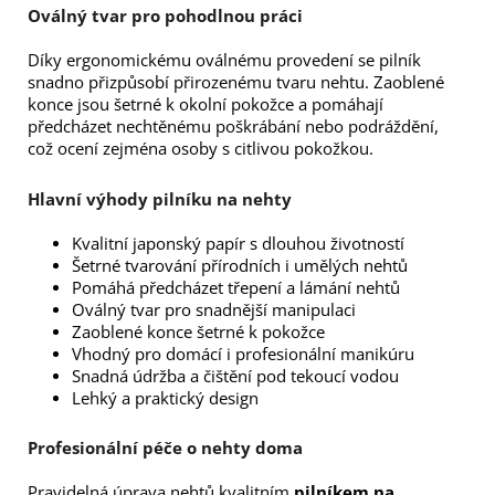
Oválný tvar pro pohodlnou práci
Díky ergonomickému oválnému provedení se pilník
snadno přizpůsobí přirozenému tvaru nehtu. Zaoblené
konce jsou šetrné k okolní pokožce a pomáhají
předcházet nechtěnému poškrábání nebo podráždění,
což ocení zejména osoby s citlivou pokožkou.
Hlavní výhody pilníku na nehty
Kvalitní japonský papír s dlouhou životností
Šetrné tvarování přírodních i umělých nehtů
Pomáhá předcházet třepení a lámání nehtů
Oválný tvar pro snadnější manipulaci
Zaoblené konce šetrné k pokožce
Vhodný pro domácí i profesionální manikúru
Snadná údržba a čištění pod tekoucí vodou
Lehký a praktický design
Profesionální péče o nehty doma
Pravidelná úprava nehtů kvalitním
pilníkem na