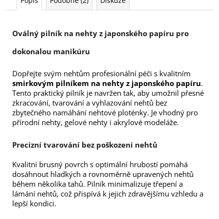
Popis
Podobné (2)
Diskuze
Oválný pilník na nehty z japonského papíru pro
dokonalou manikúru
Dopřejte svým nehtům profesionální péči s kvalitním
smirkovým pilníkem na nehty z japonského papíru
.
Tento praktický pilník je navržen tak, aby umožnil přesné
zkracování, tvarování a vyhlazování nehtů bez
zbytečného namáhání nehtové ploténky. Je vhodný pro
přírodní nehty, gelové nehty i akrylové modeláže.
Precizní tvarování bez poškození nehtů
Kvalitní brusný povrch s optimální hrubostí pomáhá
dosáhnout hladkých a rovnoměrně upravených nehtů
během několika tahů. Pilník minimalizuje třepení a
lámání nehtů, což přispívá k jejich zdravějšímu vzhledu a
lepší kondici.