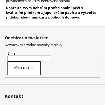
pravidelných návštěv nehtového salonu.
Dopřejte svým nehtům profesionální péči s
kvalitním pilníkem z japonského papíru a vytvořte
si dokonalou manikúru z pohodlí domova.
Z
á
Odebírat newsletter
p
Nezmeškejte žádné novinky či slevy!
a
t
E-mail
í
PŘIHLÁSIT SE
Kontakt