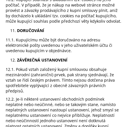
počítač. V případě, že je nákup na webové stránce možné
provést a závazky prodávajícího z kupní smlouvy plnit, aniž
by docházelo k ukládání tzv. cookies na počítač kupujícího,
může kupující souhlas podle předchozí věty kdykoliv odvolat.
DORUČOVÁNÍ
11.1. Kupujícímu může být doručováno na adresu
elektronické pošty uvedenou v jeho uživatelském účtu či
uvedenou kupujícím v objednávce.
ZÁVĚREČNÁ USTANOVENÍ
12.1. Pokud vztah založený kupní smlouvou obsahuje
mezinárodní (zahraniční) prvek, pak strany sjednávají, že
vztah se řídí českým právem. Tímto nejsou dotčena práva
spotřebitele vyplývající z obecně závazných právních
předpisů.
12.2. Je-li některé ustanovení obchodních podmínek
neplatné nebo neúčinné, nebo se takovým stane, namísto
neplatných ustanovení nastoupí ustanovení, jehož smysl se
neplatnému ustanovení co nejvíce přibližuje. Neplatností
nebo neúčinností jednoho ustanovení není dotknutá
platnost ostatních ustanovení. Změny a doplňky kupní