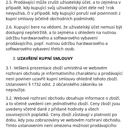
2.5. Prodávající může zrušit uživatelský účet, a to zejména v
případě, kdy kupující svůj uživatelský účet déle než 1rok
nevyužívá, či v případě, kdy kupující poruší své povinnosti z
kupní smlouvy (včetně obchodních podmínek).
2.6. Kupující bere na vědomí, že uživatelský účet nemusí být
dostupný nepřetržitě, a to zejména s ohledem na nutnou
údržbu hardwarového a softwarového vybavení
prodávajícího, popř. nutnou údržbu hardwarového a
softwarového vybavení třetích osob.
UZAVŘENÍ KUPNÍ SMLOUVY
3.1. Veškerá prezentace zboží umístěná ve webovém
rozhraní obchodu je informativního charakteru a prodávající
není povinen uzavřít kupní smlouvu ohledně tohoto zboží.
Ustanovení § 1732 odst. 2 občanského zákoníku se
nepoužije.
3.2. Webové rozhraní obchodu obsahuje informace o zboží,
a to včetně uvedení cen jednotlivého zboží. Ceny zboží jsou
uvedeny včetně daně z přidané hodnoty a všech
souvisejících poplatků. Ceny zboží zůstávají v platnosti po
dobu, kdy jsou zobrazovány ve webovém rozhraní obchodu.
Tímto ustanovením není omezena možnost prodávajícího