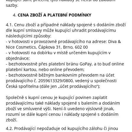
sazby.
CENA ZBOŽÍ A PLATEBNÍ PODMÍNKY
4.1. Cenu zboží a případné náklady spojené s dodáním zboží
dle kupní smlouvy může kupující uhradit prodávajícímu
následujícími způsoby:
- v hotovosti v provozovně prodávajícího na adrese: Diva &
Nice Cosmetics, Čápkova 31, Brno, 602 00
- v hotovosti na dobírku v místě určeném kupujícím v
objednávce;
- bezhotovostně přes platební bránu GoPay, a to buď online
platební kartou, nebo online převodem;
- bezhotovostně běžným bankovním převodem na účet
prodávajícího č. 2059613329/0800, vedený u společnosti
Česká spořitelna (dále jen „účet prodávajícího“);
Společně s kupní cenou je kupující povinen zaplatit
prodávajícímu také náklady spojené s balením a dodáním
zboží ve smluvené výši. Není-li uvedeno výslovně jinak,
rozumí se dále kupní cenou i náklady spojené s dodáním
zboží.
4.2. Prodávající nepožaduje od kupujícího zálohu či jinou