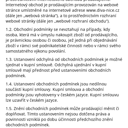
Internetový obchod je prodávajícím provozován na webové
a
stránce umístněné na internetové adrese www.diva-nice.cz
j
(dále jen „webová stránka“), a to prostřednictvím rozhraní
í
webové stránky (dále jen „webové rozhraní obchodu“).
t
1.2. Obchodní podmínky se nevztahují na případy, kdy
osoba, která má v úmyslu nakoupit zboží od prodávajícího,
?
je právnickou osobou či osobou, jež jedná při objednávání
zboží v rámci své podnikatelské činnosti nebo v rámci svého
samostatného výkonu povolání.
1.3. Ustanovení odchylná od obchodních podmínek je možné
sjednat v kupní smlouvě. Odchylná ujednání v kupní
HLEDAT
smlouvě mají přednost před ustanoveními obchodních
podmínek.
1.4. Ustanovení obchodních podmínek jsou nedílnou
součástí kupní smlouvy. Kupní smlouva a obchodní
D
podmínky jsou vyhotoveny v českém jazyce. Kupní smlouvu
o
lze uzavřít v českém jazyce.
p
1.5. Znění obchodních podmínek může prodávající měnit či
o
doplňovat. Tímto ustanovením nejsou dotčena práva a
r
povinnosti vzniklá po dobu účinnosti předchozího znění
u
obchodních podmínek.