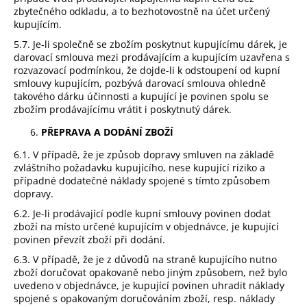
zbytečného odkladu, a to bezhotovostně na účet určený
kupujícím.
5.7. Je-li společně se zbožím poskytnut kupujícímu dárek, je
darovací smlouva mezi prodávajícím a kupujícím uzavřena s
rozvazovací podmínkou, že dojde-li k odstoupení od kupní
smlouvy kupujícím, pozbývá darovací smlouva ohledně
takového dárku účinnosti a kupující je povinen spolu se
zbožím prodávajícímu vrátit i poskytnutý dárek.
PŘEPRAVA A DODÁNÍ ZBOŽÍ
6.1. V případě, že je způsob dopravy smluven na základě
zvláštního požadavku kupujícího, nese kupující riziko a
případné dodatečné náklady spojené s tímto způsobem
dopravy.
6.2. Je-li prodávající podle kupní smlouvy povinen dodat
zboží na místo určené kupujícím v objednávce, je kupující
povinen převzít zboží při dodání.
6.3. V případě, že je z důvodů na straně kupujícího nutno
zboží doručovat opakovaně nebo jiným způsobem, než bylo
uvedeno v objednávce, je kupující povinen uhradit náklady
spojené s opakovaným doručováním zboží, resp. náklady