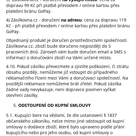
dopravu 99 Kč při platbě převodem / online kartou přes
platební bránu GoPay.
4) Zásilkovna.cz - doručení
na adresu
: cena za dopravu 119
Kč - při platbě převodem / online kartou přes platební bránu
GoPay.
Objednaný produkt je doručen prostřednictvím společnosti
Zásilkovna.cz, zboží bude doručeno nejpozději do 5
pracovních dnů. Zároveň vám bude doručen email a SMS s
informací o doručování zboží na Vámi určené místo.
4.10. Pokud zásilku převezmete a zjistíte poškození, či ztrátu
obsahu později, nemůžeme již vstoupit do případného
reklamačního řízení mezi Vámi a doručovací společností. Na
pozdější reklamace nemůžeme brát zřetel. Pokud zásilka
žádné vady nevykazuje, není dopravce povinen vyčkat
otevření zásilky.
ODSTOUPENÍ OD KUPNÍ SMLOUVY
5.1. Kupující bere na vědomí, že dle ustanovení § 1837
občanského zákoníku, nelze mimo jiné odstoupit od kupní
smlouvy o dodávce zboží, které bylo upraveno podle přání
kupujícího nebo pro jeho osobu, od kupní smlouvy o