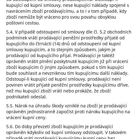
kupující od kupní smlouvy, nese kupující náklady spojené s
navrácením zboží prodávajícímu, a to i v tom případě, kdy
zboží nemůže být vráceno pro svou povahu obvyklou
poštovní cestou.
5.4. V případě odstoupení od smlouvy dle čl. 5.2 obchodních
podmínek vrátí prodávající peněžní prostředky přijaté od
kupujícího do čtrnácti (14) dnů od odstoupení od kupní
smlouvy kupujícím, a to stejným způsobem, jakým je
prodávající od kupujícího přijal. Prodávající je taktéž
oprávněn vrátit plnění poskytnuté kupujícím již při vrácení
zboží kupujícím či jiným způsobem, pokud s tím kupující
bude souhlasit a nevzniknou tím kupujícímu další náklady.
Odstoupí-li kupující od kupní smlouvy, prodávající není
povinen vrátit přijaté peněžní prostředky kupujícímu dříve,
než mu kupující zboží vrátí nebo prokáže, že zboží
podnikateli odeslal.
5.5. Nárok na úhradu škody vzniklé na zboží je prodávající
oprávněn jednostranně započíst proti nároku kupujícího na
vrácení kupní ceny.
5.6. Do doby převzetí zboží kupujícím je prodávající
oprávněn kdykoliv od kupní smlouvy odstoupit. V takovém
případě vrátí prodávající kupujícímu kupní cenu bez