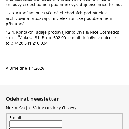
smlouvy či obchodních podmínek vyžadují písemnou formu.
12.3. Kupní smlouva včetně obchodních podmínek je
archivována prodávajícím v elektronické podobě a není
přístupná.
12.4. Kontaktní údaje prodávajícího: Diva & Nice Cosmetics
s.r.o., Čápkova 31, Brno, 602 00, e-mail:
info@diva-nice.cz
,
tel.: +420 541 210 934.
V Brně dne 1.1.2026
Z
á
Odebírat newsletter
p
Nezmeškejte žádné novinky či slevy!
a
t
E-mail
í