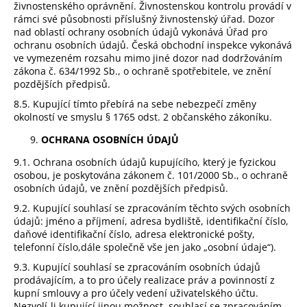
živnostenského oprávnění. Živnostenskou kontrolu provádí v
rámci své působnosti příslušný živnostenský úřad. Dozor
nad oblastí ochrany osobních údajů vykonává Úřad pro
ochranu osobních údajů. Česká obchodní inspekce vykonává
ve vymezeném rozsahu mimo jiné dozor nad dodržováním
zákona č. 634/1992 Sb., o ochraně spotřebitele, ve znění
pozdějších předpisů.
8.5. Kupující tímto přebírá na sebe nebezpečí změny
okolností ve smyslu § 1765 odst. 2 občanského zákoníku.
OCHRANA OSOBNÍCH ÚDAJŮ
9.1. Ochrana osobních údajů kupujícího, který je fyzickou
osobou, je poskytována zákonem č. 101/2000 Sb., o ochraně
osobních údajů, ve znění pozdějších předpisů.
9.2. Kupující souhlasí se zpracováním těchto svých osobních
údajů: jméno a příjmení, adresa bydliště, identifikační číslo,
daňové identifikační číslo, adresa elektronické pošty,
telefonní číslo,dále společně vše jen jako „osobní údaje“).
9.3. Kupující souhlasí se zpracováním osobních údajů
prodávajícím, a to pro účely realizace práv a povinností z
kupní smlouvy a pro účely vedení uživatelského účtu.
Nezvolí-li kupující jinou možnost, souhlasí se zpracováním