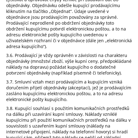
objednávky. Objednávku odešle kupující prodávajícímu
kliknutím na tlačítko „Objednat“. Údaje uvedené v
objednávce jsou prodávajícím považovány za správné.
Prodávající neprodleně po obdržení objednávky toto
obdržení kupujícímu potvrdí elektronickou poštou, a to na
adresu elektronické pošty kupujícího uvedenou v
uživatelském rozhraní či v objednávce (dále jen „elektronická
adresa kupujícího“).
3.6. Prodávající je vždy oprávněn v závislosti na charakteru
objednávky (množství zboží, výše kupní ceny, předpokládané
náklady na dopravu) požádat kupujícího o dodatečné
potvrzení objednávky (například písemně či telefonicky).
3.7. Smluvní vztah mezi prodávajícím a kupujícím vzniká
doručením přijetí objednávky (akceptací), jež je prodávajícím
zasláno kupujícímu elektronickou poštou, a to na adresu
elektronické pošty kupujícího.
3.8. Kupující souhlasí s použitím komunikačních prostředků
na dálku při uzavírání kupní smlouvy. Náklady vzniklé
kupujícímu při použití komunikačních prostředků na dálku v
souvislosti s uzavřením kupní smlouvy (náklady na
internetové připojení, náklady na telefonní hovory) si hradí
kupující sám, přičemž tyto náklady se neliší od základní