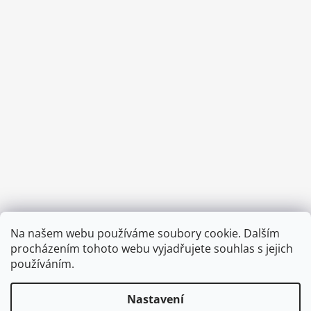
Provozní doba:
Na našem webu používáme soubory cookie. Dalším
8.00 - 15.00 hod (pondělí - pátek)
procházením tohoto webu vyjadřujete souhlas s jejich
používáním.
Nastavení
Vytvořil Shoptet