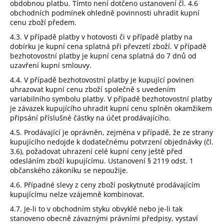
obdobnou platbu. Tímto není dotčeno ustanovení čl. 4.6
obchodních podmínek ohledně povinnosti uhradit kupní
cenu zboží předem.
4.3. V případě platby v hotovosti či v případě platby na
dobírku je kupní cena splatná při převzetí zboží. V případě
bezhotovostní platby je kupní cena splatná do 7 dnů od
uzavření kupní smlouvy.
4.4. V případě bezhotovostní platby je kupující povinen
uhrazovat kupní cenu zboží společně s uvedením
variabilního symbolu platby. V případě bezhotovostní platby
je závazek kupujícího uhradit kupní cenu splněn okamžikem
připsání příslušné částky na účet prodávajícího.
4.5. Prodávající je oprávněn, zejména v případě, že ze strany
kupujícího nedojde k dodatečnému potvrzení objednávky (čl.
3.6), požadovat uhrazení celé kupní ceny ještě před
odesláním zboží kupujícímu. Ustanovení § 2119 odst. 1
občanského zákoníku se nepoužije.
4.6. Případné slevy z ceny zboží poskytnuté prodávajícím
kupujícímu nelze vzájemně kombinovat.
4.7. Je-li to v obchodním styku obvyklé nebo je-li tak
stanoveno obecně závaznými právními předpisy, vystaví