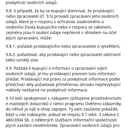
poskytnutí osobních údajů.
9.8. V případě, že by se kupující domníval, že prodávající
nebo zpracovatel (čl. 9.5) provádí zpracování jeho osobních
údajů, které je v rozporu s ochranou soukromého a
osobního života kupujícího nebo v rozporu se zákonem,
zejména jsou-li osobní údaje nepřesné s ohledem na účel
jejich zpracování, může:
9.8.1. požádat prodávajícího nebo zpracovatele o vysvětlení,
9.8.2. požadovat, aby prodávající nebo zpracovatel odstranil
takto vzniklý stav.
9.9. Požádá-li kupující o informaci o zpracování svých
osobních údajů, je mu prodávající povinen tuto informaci
předat. Prodávající má právo za poskytnutí informace podle
předchozí věty požadovat přiměřenou úhradu nepřevyšující
náklady nezbytné na poskytnutí informace.
9.10 Vaši spokojenost s nákupem zjišťujeme prostřednictvím
e-mailových dotazníků v rámci programu Ověřeno zákazníky,
do něhož je náš e-shop zapojen. Ty vám zasíláme pokaždé,
když u nás nakoupíte, pokud ve smyslu § 7 odst. 3 zákona č.
480/2004 Sb. o některých službách informační společnosti
jejich zasílání neodmítnete. Zpracování osobních údajů pro