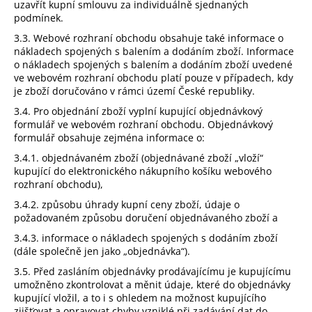
uzavřít kupní smlouvu za individuálně sjednaných
podmínek.
3.3. Webové rozhraní obchodu obsahuje také informace o
nákladech spojených s balením a dodáním zboží. Informace
o nákladech spojených s balením a dodáním zboží uvedené
ve webovém rozhraní obchodu platí pouze v případech, kdy
je zboží doručováno v rámci území České republiky.
3.4. Pro objednání zboží vyplní kupující objednávkový
formulář ve webovém rozhraní obchodu. Objednávkový
formulář obsahuje zejména informace o:
3.4.1. objednávaném zboží (objednávané zboží „vloží“
kupující do elektronického nákupního košíku webového
rozhraní obchodu),
3.4.2. způsobu úhrady kupní ceny zboží, údaje o
požadovaném způsobu doručení objednávaného zboží a
3.4.3. informace o nákladech spojených s dodáním zboží
(dále společně jen jako „objednávka“).
3.5. Před zasláním objednávky prodávajícímu je kupujícímu
umožněno zkontrolovat a měnit údaje, které do objednávky
kupující vložil, a to i s ohledem na možnost kupujícího
zjišťovat a opravovat chyby vzniklé při zadávání dat do