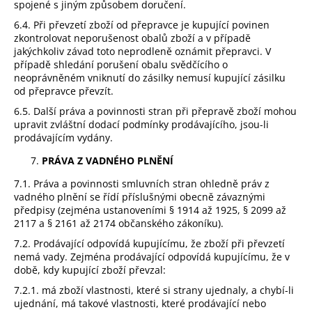
spojené s jiným způsobem doručení.
6.4. Při převzetí zboží od přepravce je kupující povinen
zkontrolovat neporušenost obalů zboží a v případě
jakýchkoliv závad toto neprodleně oznámit přepravci. V
případě shledání porušení obalu svědčícího o
neoprávněném vniknutí do zásilky nemusí kupující zásilku
od přepravce převzít.
6.5. Další práva a povinnosti stran při přepravě zboží mohou
upravit zvláštní dodací podmínky prodávajícího, jsou-li
prodávajícím vydány.
PRÁVA Z VADNÉHO PLNĚNÍ
7.1. Práva a povinnosti smluvních stran ohledně práv z
vadného plnění se řídí příslušnými obecně závaznými
předpisy (zejména ustanoveními § 1914 až 1925, § 2099 až
2117 a § 2161 až 2174 občanského zákoníku).
7.2. Prodávající odpovídá kupujícímu, že zboží při převzetí
nemá vady. Zejména prodávající odpovídá kupujícímu, že v
době, kdy kupující zboží převzal:
7.2.1. má zboží vlastnosti, které si strany ujednaly, a chybí-li
ujednání, má takové vlastnosti, které prodávající nebo