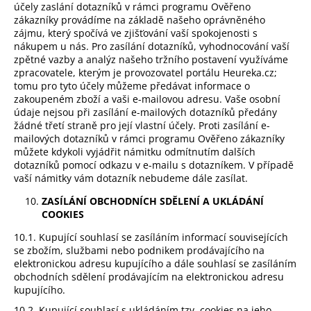
účely zaslání dotazníků v rámci programu Ověřeno
zákazníky provádíme na základě našeho oprávněného
zájmu, který spočívá ve zjišťování vaší spokojenosti s
nákupem u nás. Pro zasílání dotazníků, vyhodnocování vaší
zpětné vazby a analýz našeho tržního postavení využíváme
zpracovatele, kterým je provozovatel portálu Heureka.cz;
tomu pro tyto účely můžeme předávat informace o
zakoupeném zboží a vaši e-mailovou adresu. Vaše osobní
údaje nejsou při zasílání e-mailových dotazníků předány
žádné třetí straně pro její vlastní účely. Proti zasílání e-
mailových dotazníků v rámci programu Ověřeno zákazníky
můžete kdykoli vyjádřit námitku odmítnutím dalších
dotazníků pomocí odkazu v e-mailu s dotazníkem. V případě
vaší námitky vám dotazník nebudeme dále zasílat.
ZASÍLÁNÍ OBCHODNÍCH SDĚLENÍ A UKLÁDÁNÍ
COOKIES
10.1. Kupující souhlasí se zasíláním informací souvisejících
se zbožím, službami nebo podnikem prodávajícího na
elektronickou adresu kupujícího a dále souhlasí se zasíláním
obchodních sdělení prodávajícím na elektronickou adresu
kupujícího.
10.2. Kupující souhlasí s ukládáním tzv. cookies na jeho