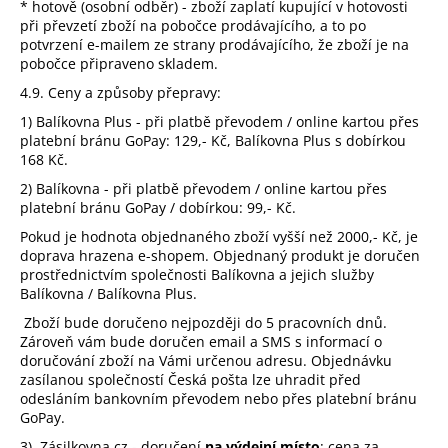
* hotově (osobní odběr) - zboží zaplatí kupující v hotovosti
při převzetí zboží na pobočce prodávajícího, a to po
potvrzení e-mailem ze strany prodávajícího, že zboží je na
pobočce připraveno skladem.
4.9. Ceny a způsoby přepravy:
1) Balíkovna Plus - při platbě převodem / online kartou přes
platební bránu GoPay: 129,- Kč, Balíkovna Plus s dobírkou
168 Kč.
2) Balíkovna - při platbě převodem / online kartou přes
platební bránu GoPay / dobírkou: 99,- Kč.
Pokud je hodnota objednaného zboží vyšší než 2000,- Kč, je
doprava hrazena e-shopem. Objednaný produkt je doručen
prostřednictvím společnosti Balíkovna a jejich služby
Balíkovna / Balíkovna Plus.
Zboží bude doručeno nejpozději do 5 pracovních dnů.
Zároveň vám bude doručen email a SMS s informací o
doručování zboží na Vámi určenou adresu. Objednávku
zasílanou společností Česká pošta lze uhradit před
odesláním bankovním převodem nebo přes platební bránu
GoPay.
3) Zásilkovna.cz - doručení
na výdejní místo
: cena za