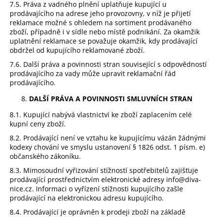
7.5. Práva z vadného plnění uplatňuje kupující u
prodávajícího na adrese jeho provozovny, v níž je přijetí
reklamace možné s ohledem na sortiment prodávaného
zboží, případně i v sídle nebo místě podnikání. Za okamžik
uplatnění reklamace se považuje okamžik, kdy prodávající
obdržel od kupujícího reklamované zboží.
7.6. Další práva a povinnosti stran související s odpovědností
prodávajícího za vady může upravit reklamační řád
prodávajícího.
DALŠÍ PRÁVA A POVINNOSTI SMLUVNÍCH STRAN
8.1. Kupující nabývá vlastnictví ke zboží zaplacením celé
kupní ceny zboží.
8.2. Prodávající není ve vztahu ke kupujícímu vázán žádnými
kodexy chování ve smyslu ustanovení § 1826 odst. 1 písm. e)
občanského zákoníku.
8.3. Mimosoudní vyřizování stížností spotřebitelů zajišťuje
prodávající prostřednictvím elektronické adresy
info@diva-
nice.cz
. Informaci o vyřízení stížnosti kupujícího zašle
prodávající na elektronickou adresu kupujícího.
8.4. Prodávající je oprávněn k prodeji zboží na základě