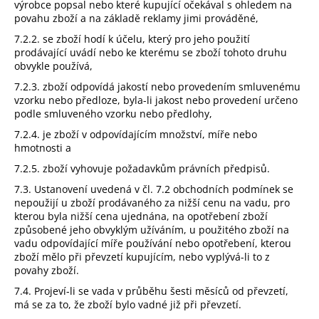
výrobce popsal nebo které kupující očekával s ohledem na
povahu zboží a na základě reklamy jimi prováděné,
7.2.2. se zboží hodí k účelu, který pro jeho použití
prodávající uvádí nebo ke kterému se zboží tohoto druhu
obvykle používá,
7.2.3. zboží odpovídá jakostí nebo provedením smluvenému
vzorku nebo předloze, byla-li jakost nebo provedení určeno
podle smluveného vzorku nebo předlohy,
7.2.4. je zboží v odpovídajícím množství, míře nebo
hmotnosti a
7.2.5. zboží vyhovuje požadavkům právních předpisů.
7.3. Ustanovení uvedená v čl. 7.2 obchodních podmínek se
nepoužijí u zboží prodávaného za nižší cenu na vadu, pro
kterou byla nižší cena ujednána, na opotřebení zboží
způsobené jeho obvyklým užíváním, u použitého zboží na
vadu odpovídající míře používání nebo opotřebení, kterou
zboží mělo při převzetí kupujícím, nebo vyplývá-li to z
povahy zboží.
7.4. Projeví-li se vada v průběhu šesti měsíců od převzetí,
má se za to, že zboží bylo vadné již při převzetí.