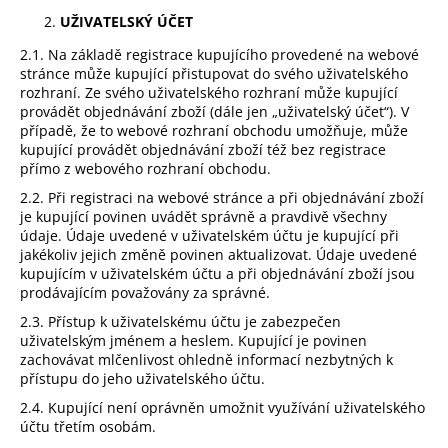
č
UŽIVATELSKÝ ÚČET
u
j
2.1. Na základě registrace kupujícího provedené na webové
e
stránce může kupující přistupovat do svého uživatelského
m
rozhraní. Ze svého uživatelského rozhraní může kupující
e
provádět objednávání zboží (dále jen „uživatelský účet“). V
případě, že to webové rozhraní obchodu umožňuje, může
kupující provádět objednávání zboží též bez registrace
přímo z webového rozhraní obchodu.
NALEPOVACÍ
ŘASY
2.2. Při registraci na webové stránce a při objednávání zboží
SAMOLEPÍCÍ
je kupující povinen uvádět správně a pravdivě všechny
WISPY
údaje. Údaje uvedené v uživatelském účtu je kupující při
V0035
jakékoliv jejich změně povinen aktualizovat. Údaje uvedené
89
kupujícím v uživatelském účtu a při objednávání zboží jsou
Kč
prodávajícím považovány za správné.
2.3. Přístup k uživatelskému účtu je zabezpečen
uživatelským jménem a heslem. Kupující je povinen
zachovávat mlčenlivost ohledně informací nezbytných k
přístupu do jeho uživatelského účtu.
2.4. Kupující není oprávněn umožnit využívání uživatelského
účtu třetím osobám.