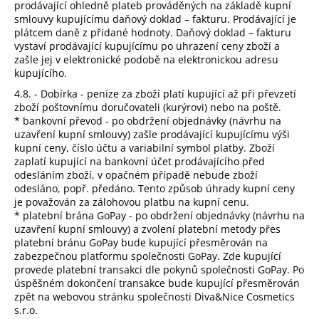
prodávající ohledně plateb prováděných na základě kupní
smlouvy kupujícímu daňový doklad – fakturu. Prodávající je
plátcem daně z přidané hodnoty. Daňový doklad – fakturu
vystaví prodávající kupujícímu po uhrazení ceny zboží a
zašle jej v elektronické podobě na elektronickou adresu
kupujícího.
4.8. - Dobírka - peníze za zboží platí kupující až při převzetí
zboží poštovnímu doručovateli (kurýrovi) nebo na poště.
* bankovní převod - po obdržení objednávky (návrhu na
uzavření kupní smlouvy) zašle prodávající kupujícímu výši
kupní ceny, číslo účtu a variabilní symbol platby. Zboží
zaplatí kupující na bankovní účet prodávajícího před
odesláním zboží, v opačném případě nebude zboží
odesláno, popř. předáno. Tento způsob úhrady kupní ceny
je považován za zálohovou platbu na kupní cenu.
* platební brána GoPay - po obdržení objednávky (návrhu na
uzavření kupní smlouvy) a zvolení platební metody přes
platební bránu GoPay bude kupující přesměrován na
zabezpečnou platformu společnosti GoPay. Zde kupující
provede platební transakci dle pokynů společnosti GoPay. Po
úspěšném dokončení transakce bude kupující přesměrován
zpět na webovou stránku společnosti Diva&Nice Cosmetics
s.r.o.