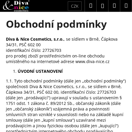
K
Přejít
Hledat
Náku
M
Přihlášení
CZK
na
o
obsah
Zpět
Zpět
košík
š
Obchodní podmínky
í
C
k
o
Diva & Nice Cosmetics, s.r.o.
, se sídlem v Brně, Čápkova
34/31, PSČ 602 00
p
identifikační číslo: 27726703
o
pro prodej zboží prostřednictvím on-line obchodu
t
umístěného na internetové adrese
www.diva-nice.cz
ř
ÚVODNÍ USTANOVENÍ
e
1.1. Tyto obchodní podmínky (dále jen „obchodní podmínky“)
b
společnosti Diva & Nice Cosmetics, s.r.o., se sídlem v Brně,
u
Čápkova 34/31, PSČ 602 00, identifikační číslo: 27726703
(dále jen „prodávající“) upravují v souladu s ustanovením §
j
1751 odst. 1 zákona č. 89/2012 Sb., občanský zákoník (dále
e
jen „občanský zákoník“) vzájemná práva a povinnosti
smluvních stran vzniklé v souvislosti nebo na základě kupní
t
smlouvy (dále jen „kupní smlouva“) uzavírané mezi
e
prodávajícím a jinou fyzickou osobou (dále jen „kupující“)
n
prostřednictvím internetového obchodu prodávajícího.