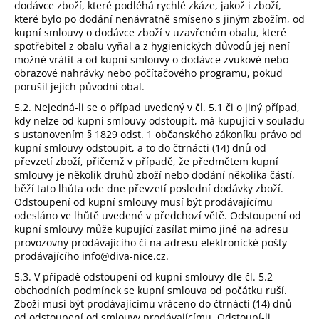
dodávce zboží, které podléhá rychlé zkáze, jakož i zboží,
které bylo po dodání nenávratně smíseno s jiným zbožím, od
kupní smlouvy o dodávce zboží v uzavřeném obalu, které
spotřebitel z obalu vyňal a z hygienických důvodů jej není
možné vrátit a od kupní smlouvy o dodávce zvukové nebo
obrazové nahrávky nebo počítačového programu, pokud
porušil jejich původní obal.
5.2. Nejedná-li se o případ uvedený v čl. 5.1 či o jiný případ,
kdy nelze od kupní smlouvy odstoupit, má kupující v souladu
s ustanovením § 1829 odst. 1 občanského zákoníku právo od
kupní smlouvy odstoupit, a to do čtrnácti (14) dnů od
převzetí zboží, přičemž v případě, že předmětem kupní
smlouvy je několik druhů zboží nebo dodání několika částí,
běží tato lhůta ode dne převzetí poslední dodávky zboží.
Odstoupení od kupní smlouvy musí být prodávajícímu
odesláno ve lhůtě uvedené v předchozí větě. Odstoupení od
kupní smlouvy může kupující zasílat mimo jiné na adresu
provozovny prodávajícího či na adresu elektronické pošty
prodávajícího info@diva-nice.cz.
5.3. V případě odstoupení od kupní smlouvy dle čl. 5.2
obchodních podmínek se kupní smlouva od počátku ruší.
Zboží musí být prodávajícímu vráceno do čtrnácti (14) dnů
od odstoupení od smlouvy prodávajícímu. Odstoupí-li