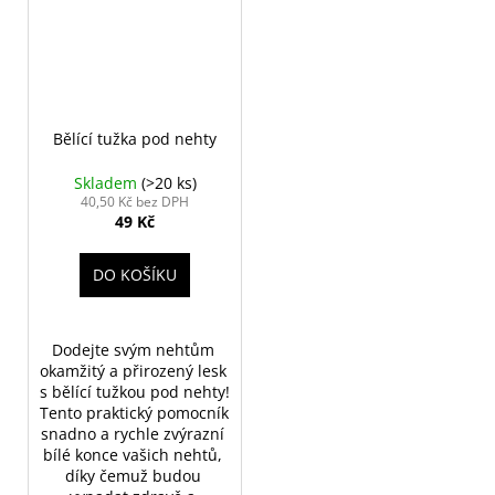
Bělící tužka pod nehty
Skladem
(>20 ks)
40,50 Kč bez DPH
49 Kč
DO KOŠÍKU
Dodejte svým nehtům 
okamžitý a přirozený lesk 
s bělící tužkou pod nehty! 
Tento praktický pomocník 
snadno a rychle zvýrazní 
bílé konce vašich nehtů, 
díky čemuž budou 