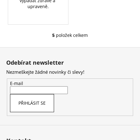
vypadat zdravě a 
upraveně.
5
položek celkem
O
v
Z
l
á
á
Odebírat newsletter
d
p
a
Nezmeškejte žádné novinky či slevy!
a
c
t
E-mail
í
í
p
r
PŘIHLÁSIT SE
v
k
y
v
ý