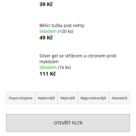
39 Kč
a
j
í
Bělící tužka pod nehty
t
Skladem
(>20 ks)
49 Kč
?
Silver gel se stříbrem a citronem proti
mykózám
Skladem
(16 ks)
HLEDAT
111 Kč
Ř
D
a
Doporučujeme
Nejlevnější
Nejdražší
Nejprodávanější
Abecedně
o
z
p
e
o
n
r
OTEVŘÍT FILTR
í
u