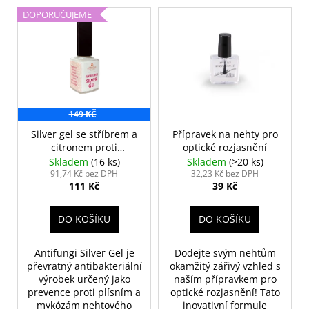
č
p
V
u
DOPORUČUJEME
r
ý
j
o
p
e
d
m
i
u
e
s
k
p
t
r
149 KČ
PILNÍK
ů
NA
o
Silver gel se stříbrem a
Přípravek na nehty pro
NEHTY
citronem proti
optické rozjasnění
d
Z
mykózám
Skladem
(16 ks)
Skladem
(>20 ks)
JAPONSKÉHO
u
91,74 Kč bez DPH
32,23 Kč bez DPH
PAPÍRU,
111 Kč
39 Kč
k
OVÁLNÝ
t
49
Kč
DO KOŠÍKU
DO KOŠÍKU
ů
Antifungi Silver Gel je
Dodejte svým nehtům
převratný antibakteriální
okamžitý zářivý vzhled s
výrobek určený jako
naším přípravkem pro
prevence proti plísním a
optické rozjasnění! Tato
mykózám nehtového
inovativní formule