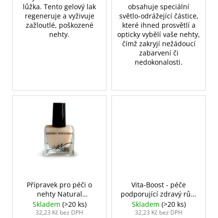
lůžka. Tento gelový lak
obsahuje speciální
regeneruje a vyživuje
světlo-odrážející částice,
zažloutlé, poškozené
které ihned prosvětlí a
nehty.
opticky vybělí vaše nehty,
čímž zakryjí nežádoucí
zabarvení či
nedokonalosti.
Přípravek pro péči o
Vita-Boost - péče
nehty Natural
podporující zdravý růst
perfection
nehtů
Skladem
(>20 ks)
Skladem
(>20 ks)
32,23 Kč bez DPH
32,23 Kč bez DPH