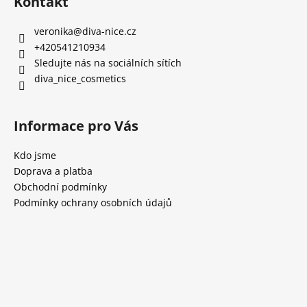
Kontakt
p
i
s
veronika
@
diva-nice.cz
u
+420541210934
Sledujte nás na sociálních sítích
diva_nice_cosmetics
Informace pro Vás
Kdo jsme
Doprava a platba
Obchodní podmínky
Podmínky ochrany osobních údajů