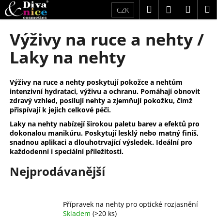
K
Přejít
Hledat
Náku
M
Přihlášení
CZK
na
o
obsah
Zpět
Zpět
košík
š
Výživy na ruce a nehty /
í
C
Laky na nehty
k
o
p
Výživy na ruce a nehty poskytují pokožce a nehtům
o
intenzivní hydrataci, výživu a ochranu. Pomáhají obnovit
t
zdravý vzhled, posilují nehty a zjemňují pokožku, čímž
přispívají k jejich celkové péči.
ř
Laky na nehty nabízejí širokou paletu barev a efektů pro
e
dokonalou manikúru. Poskytují lesklý nebo matný finiš,
b
snadnou aplikaci a dlouhotrvající výsledek. Ideální pro
u
každodenní i speciální příležitosti.
j
Nejprodávanější
e
t
e
Přípravek na nehty pro optické rozjasnění
Skladem
(>20 ks)
n