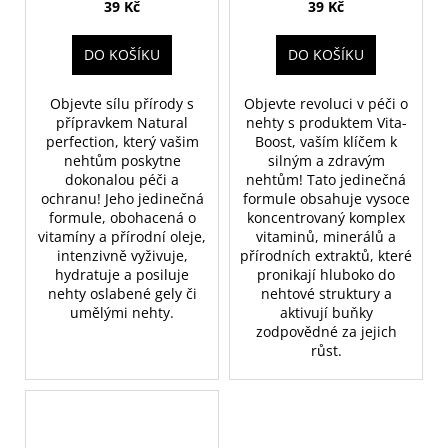
39 Kč
39 Kč
DO KOŠÍKU
DO KOŠÍKU
Objevte sílu přírody s
Objevte revoluci v péči o
přípravkem Natural
nehty s produktem Vita-
perfection, který vašim
Boost, vaším klíčem k
nehtům poskytne
silným a zdravým
dokonalou péči a
nehtům! Tato jedinečná
ochranu! Jeho jedinečná
formule obsahuje vysoce
formule, obohacená o
koncentrovaný komplex
vitamíny a přírodní oleje,
vitaminů, minerálů a
intenzivně vyživuje,
přírodních extraktů, které
hydratuje a posiluje
pronikají hluboko do
nehty oslabené gely či
nehtové struktury a
umělými nehty.
aktivují buňky
zodpovědné za jejich
růst.