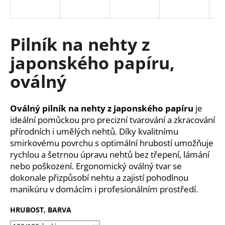
a
j
í
Pilník na nehty z
t
japonského papíru,
?
oválný
Oválný pilník na nehty z japonského papíru
je
HLEDAT
ideální pomůckou pro precizní tvarování a zkracování
přírodních i umělých nehtů. Díky kvalitnímu
smirkovému povrchu s optimální hrubostí umožňuje
rychlou a šetrnou úpravu nehtů bez třepení, lámání
D
nebo poškození. Ergonomický oválný tvar se
o
dokonale přizpůsobí nehtu a zajistí pohodlnou
p
manikúru v domácím i profesionálním prostředí.
o
r
HRUBOST, BARVA
u