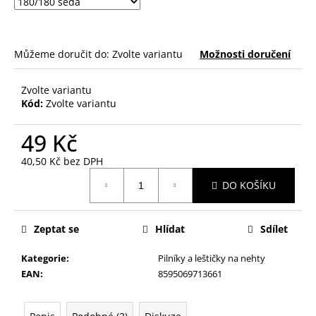
č
u
j
e
Můžeme doručit do:
Zvolte variantu
Možnosti doručení
m
e
Zvolte variantu
Kód:
Zvolte variantu
PILNÍK
NA
49 Kč
NEHTY
Z
40,50 Kč bez DPH
JAPONSKÉHO
Měrná
PAPÍRU,
DO KOŠÍKU
cena:
OVÁLNÝ
49
Kč
Zeptat se
Hlídat
Sdílet
Kategorie
:
Pilníky a leštičky na nehty
EAN
:
8595069713661