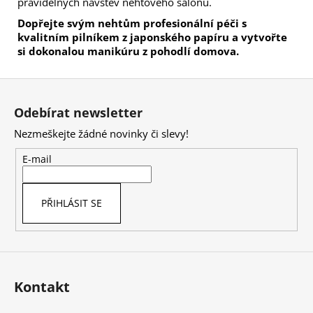
pravidelných návštěv nehtového salonu.
Dopřejte svým nehtům profesionální péči s
kvalitním pilníkem z japonského papíru a vytvořte
si dokonalou manikúru z pohodlí domova.
Z
á
Odebírat newsletter
p
Nezmeškejte žádné novinky či slevy!
a
t
E-mail
í
PŘIHLÁSIT SE
Kontakt