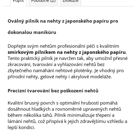
Popis
Podobné (2)
Diskuze
Oválný pilník na nehty z japonského papíru pro
dokonalou manikúru
Dopřejte svým nehtům profesionální péči s kvalitním
smirkovým pilníkem na nehty z japonského papíru
.
Tento praktický pilník je navržen tak, aby umožnil přesné
zkracování, tvarování a vyhlazování nehtů bez
zbytečného namáhání nehtové ploténky. Je vhodný pro
přírodní nehty, gelové nehty i akrylové modeláže.
Precizní tvarování bez poškození nehtů
Kvalitní brusný povrch s optimální hrubostí pomáhá
dosáhnout hladkých a rovnoměrně upravených nehtů
během několika tahů. Pilník minimalizuje třepení a
lámání nehtů, což přispívá k jejich zdravějšímu vzhledu a
lepší kondici.