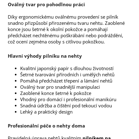
Oválný tvar pro pohodlnou práci
Díky ergonomickému oválnému provedení se pilník
snadno přizpůsobí přirozenému tvaru nehtu. Zaoblené
konce jsou šetrné k okolní pokožce a pomáhají
předcházet nechtěnému poškrábání nebo podráždění,
což ocení zejména osoby s citlivou pokožkou.
Hlavní výhody pilníku na nehty
Kvalitní japonský papír s dlouhou životností
Šetrné tvarování přírodních i umělých nehtů
Pomáhá předcházet třepení a lámání nehtů
Oválný tvar pro snadnější manipulaci
Zaoblené konce šetrné k pokožce
Vhodný pro domácí i profesionální manikúru
Snadná údržba a čištění pod tekoucí vodou
Lehký a praktický design
Profesionální péče o nehty doma
Pravidelná úprava nehtů kvalitním
pilníkem na