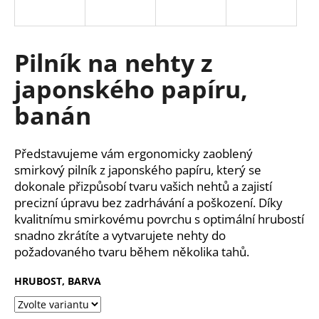
a
j
í
Pilník na nehty z
t
japonského papíru,
?
banán
Představujeme vám ergonomicky zaoblený
HLEDAT
smirkový pilník z japonského papíru, který se
dokonale přizpůsobí tvaru vašich nehtů a zajistí
precizní úpravu bez zadrhávání a poškození. Díky
kvalitnímu smirkovému povrchu s optimální hrubostí
D
snadno zkrátíte a vytvarujete nehty do
o
požadovaného tvaru během několika tahů.
p
o
HRUBOST, BARVA
r
u