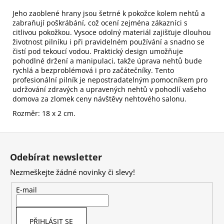
Jeho zaoblené hrany jsou šetrné k pokožce kolem nehtů a
zabraňují poškrábání, což ocení zejména zákazníci s
citlivou pokožkou. Vysoce odolný materiál zajišťuje dlouhou
životnost pilníku i při pravidelném používání a snadno se
čistí pod tekoucí vodou. Praktický design umožňuje
pohodlné držení a manipulaci, takže úprava nehtů bude
rychlá a bezproblémová i pro začátečníky. Tento
profesionální pilník je nepostradatelným pomocníkem pro
udržování zdravých a upravených nehtů v pohodlí vašeho
domova za zlomek ceny návštěvy nehtového salonu.
Rozměr: 18 x 2 cm.
Z
á
Odebírat newsletter
p
Nezmeškejte žádné novinky či slevy!
a
t
E-mail
í
PŘIHLÁSIT SE