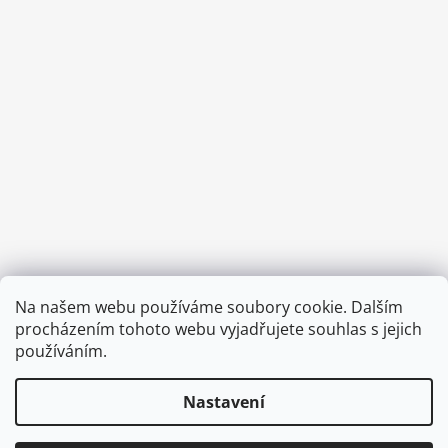
Provozní doba:
Na našem webu používáme soubory cookie. Dalším
8.00 - 15.00 hod (pondělí - pátek)
procházením tohoto webu vyjadřujete souhlas s jejich
používáním.
Nastavení
Vytvořil Shoptet
Copyright 2026
Diva & Nice Cosmetics
. Všechna práva