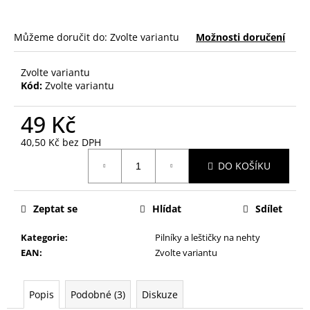
č
u
j
Můžeme doručit do:
Zvolte variantu
Možnosti doručení
e
m
Zvolte variantu
e
Kód:
Zvolte variantu
49 Kč
HOUBIČKA
NA
MAKE-
40,50 Kč bez DPH
UP,
Měrná
KULATÁ
DO KOŠÍKU
cena:
59
Kč
Zeptat se
Hlídat
Sdílet
Kategorie
:
Pilníky a leštičky na nehty
EAN
:
Zvolte variantu
Popis
Podobné (3)
Diskuze