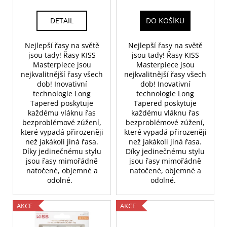
t
DETAIL
DO KOŠÍKU
ů
Nejlepší řasy na světě
Nejlepší řasy na světě
jsou tady!
Řasy KISS
jsou tady!
Řasy KISS
Masterpiece jsou
Masterpiece jsou
nejkvalitnější řasy všech
nejkvalitnější řasy všech
dob!
Inovativní
dob!
Inovativní
technologie Long
technologie Long
Tapered poskytuje
Tapered poskytuje
každému vláknu řas
každému vláknu řas
bezproblémové zúžení,
bezproblémové zúžení,
které vypadá přirozeněji
které vypadá přirozeněji
než jakákoli jiná řasa.
než jakákoli jiná řasa.
Díky jedinečnému stylu
Díky jedinečnému stylu
jsou řasy mimořádně
jsou řasy mimořádně
natočené, objemné a
natočené, objemné a
odolné.
odolné.
AKCE
AKCE