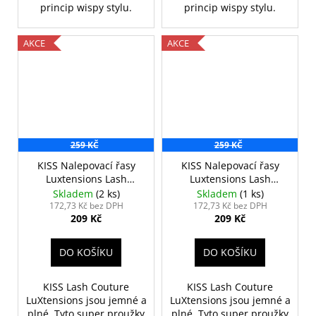
princip wispy stylu.
princip wispy stylu.
AKCE
AKCE
259 KČ
259 KČ
KISS Nalepovací řasy
KISS Nalepovací řasy
Luxtensions Lash
Luxtensions Lash
Couture - Black Swan
Couture - Classic
Skladem
(2 ks)
Skladem
(1 ks)
172,73 Kč bez DPH
172,73 Kč bez DPH
209 Kč
209 Kč
DO KOŠÍKU
DO KOŠÍKU
KISS Lash Couture
KISS Lash Couture
LuXtensions
jsou jemné a
LuXtensions
jsou jemné a
plné.
Tyto super proužky
plné.
Tyto super proužky