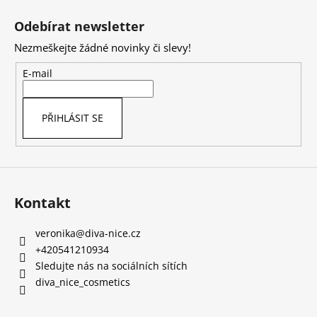
Z
a
á
á
c
Odebírat newsletter
n
p
í
í
Nezmeškejte žádné novinky či slevy!
p
a
r
t
E-mail
v
í
k
y
PŘIHLÁSIT SE
v
ý
p
i
s
Kontakt
u
veronika
@
diva-nice.cz
+420541210934
Sledujte nás na sociálních sítích
diva_nice_cosmetics