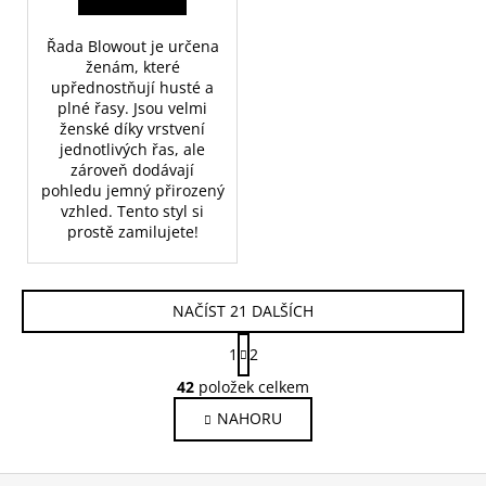
Řada Blowout je určena
ženám, které
upřednostňují husté a
plné řasy. Jsou velmi
ženské díky vrstvení
jednotlivých řas, ale
zároveň dodávají
pohledu jemný přirozený
vzhled. Tento styl si
prostě zamilujete!
NAČÍST 21 DALŠÍCH
S
1
2
t
O
r
42
položek celkem
v
á
NAHORU
l
n
k
á
o
d
v