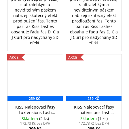
s ultralehkým a
s ultralehkým a
neviditelným páskem
neviditelným páskem
nabízejí skutečný efekt
nabízejí skutečný efekt
prodloužení řas.
Tento
prodloužení řas.
Tento
pár řas Kiss Lashes
pár řas Kiss Lashes
obsahuje řadu řas D, C a
obsahuje řadu řas D, C a
J Curl pro nadýchaný 3D
J Curl pro nadýchaný 3D
efekt.
efekt.
AKCE
AKCE
259 KČ
259 KČ
KISS Nalepovací řasy
KISS Nalepovací řasy
Luxtensions Lash
Luxtensions Lash
Couture - Russian
Couture - Velvet
Skladem
(2 ks)
Skladem
(1 ks)
Volume
172,73 Kč bez DPH
172,73 Kč bez DPH
209 Kč
209 Kč