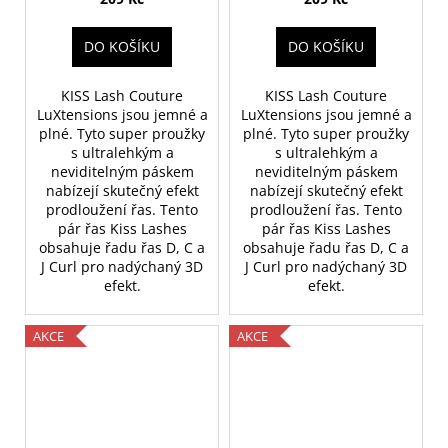
DO KOŠÍKU
DO KOŠÍKU
KISS Lash Couture
KISS Lash Couture
LuXtensions
jsou jemné a
LuXtensions
jsou jemné a
plné.
Tyto super proužky
plné.
Tyto super proužky
s ultralehkým a
s ultralehkým a
neviditelným páskem
neviditelným páskem
nabízejí skutečný efekt
nabízejí skutečný efekt
prodloužení řas.
Tento
prodloužení řas.
Tento
pár řas Kiss Lashes
pár řas Kiss Lashes
obsahuje řadu řas D, C a
obsahuje řadu řas D, C a
J Curl pro nadýchaný 3D
J Curl pro nadýchaný 3D
efekt.
efekt.
AKCE
AKCE