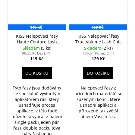
149 KČ
159 KČ
KISS Nalepovací řasy
KISS Nalepovací řasy
Haute Couture Lash
True Volume Lash Chic
Lust
Skladem
(5 ks)
Skladem
(2 ks)
98,35 Kč bez DPH
106,61 Kč bez DPH
119 Kč
129 Kč
DO KOŠÍKU
DO KOŠÍKU
Tyto řasy jsou dodávány
Nalepovací řasy z
se speciálně vyvinutým
přírodních materiálů se
aplikátorem řas, který
zúženými konci, které
usnadňuje proces
usnadní aplikaci a
aplikace. v této řadě
přirozeně tak zvětší
můžete si vybrat z balení
objem Vašich řas.
single pack (jeden pár
řas), double packu (dva
páry řas) nebo