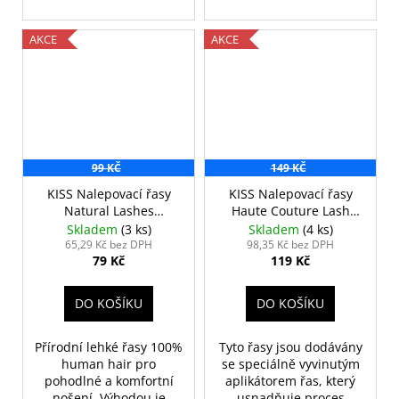
AKCE
AKCE
99 KČ
149 KČ
KISS Nalepovací řasy
KISS Nalepovací řasy
Natural Lashes
Haute Couture Lash
Stunning
Chic
Skladem
(3 ks)
Skladem
(4 ks)
65,29 Kč bez DPH
98,35 Kč bez DPH
79 Kč
119 Kč
DO KOŠÍKU
DO KOŠÍKU
Přírodní lehké řasy 100%
Tyto řasy jsou dodávány
human hair pro
se speciálně vyvinutým
pohodlné a komfortní
aplikátorem řas, který
nošení. Výhodou je
usnadňuje proces