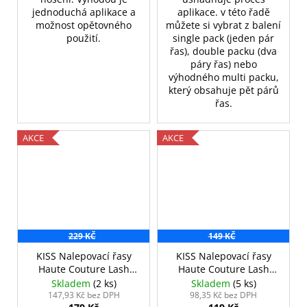
jednoduchá aplikace a
aplikace. v této řadě
možnost opětovného
můžete si vybrat z balení
použití.
single pack (jeden pár
řas), double packu (dva
páry řas) nebo
výhodného multi packu,
který obsahuje pět párů
řas.
AKCE
AKCE
229 KČ
149 KČ
KISS Nalepovací řasy
KISS Nalepovací řasy
Haute Couture Lash
Haute Couture Lash
Chic 2 páry
Jazzy
Skladem
(2 ks)
Skladem
(5 ks)
147,93 Kč bez DPH
98,35 Kč bez DPH