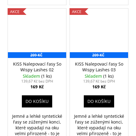
AKCE
AKCE
209 KČ
209 KČ
KISS Nalepovací řasy So
KISS Nalepovací řasy So
Wispy Lashes 02
Wispy Lashes 03
Skladem
(1 ks)
Skladem
(1 ks)
139,67 Kč bez DPH
139,67 Kč bez DPH
169 Kč
169 Kč
DO KOŠÍKU
DO KOŠÍKU
Jemné a lehké syntetické
Jemné a lehké syntetické
řasy se zúženými konci,
řasy se zúženými konci,
které vypadají na oku
které vypadají na oku
velmi přirozeně - to je
velmi přirozeně - to je