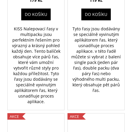
179 Kč
119 Kč
DO KOŠÍKU
DO KOŠÍKU
KISS Nalepovací řasy v
Tyto řasy jsou dodávány
multipacku jsou
se speciálně vyvinutým
perfektním řešením pro
aplikátorem řas, který
výrazný a krásný pohled
usnadňuje proces
každý den. Tento balíček
aplikace. v této řadě
obsahuje více párů řas,
můžete si vybrat z balení
které vám umožní
single pack (jeden pár
vytvořit různé styly pro
řas), double packu (dva
každou příležitost. Tyto
páry řas) nebo
řasy jsou dodávány se
výhodného multi packu,
speciálně vyvinutým
který obsahuje pět párů
aplikátorem řas, který
řas.
usnadňuje proces
aplikace.
AKCE
AKCE