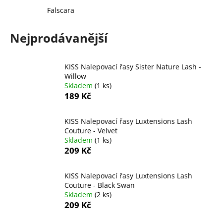
a
Falscara
j
Nejprodávanější
í
t
?
KISS Nalepovací řasy Sister Nature Lash -
Willow
Skladem
(1 ks)
189 Kč
HLEDAT
KISS Nalepovací řasy Luxtensions Lash
Couture - Velvet
Skladem
(1 ks)
209 Kč
D
o
KISS Nalepovací řasy Luxtensions Lash
p
Couture - Black Swan
o
Skladem
(2 ks)
r
209 Kč
u