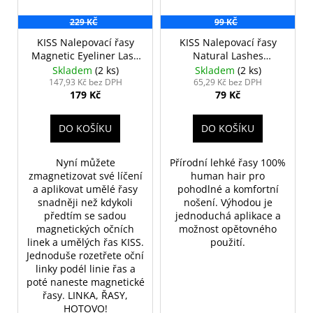
229 KČ
99 KČ
KISS Nalepovací řasy
KISS Nalepovací řasy
Magnetic Eyeliner Lash
Natural Lashes
Tempt
Gorgeous
Skladem
(2 ks)
Skladem
(2 ks)
147,93 Kč bez DPH
65,29 Kč bez DPH
179 Kč
79 Kč
DO KOŠÍKU
DO KOŠÍKU
Nyní můžete
Přírodní lehké řasy 100%
zmagnetizovat své líčení
human hair pro
a aplikovat umělé řasy
pohodlné a komfortní
snadněji než kdykoli
nošení. Výhodou je
předtím se sadou
jednoduchá aplikace a
magnetických očních
možnost opětovného
linek a umělých řas KISS.
použití.
Jednoduše rozetřete oční
linky podél linie řas a
poté naneste magnetické
řasy. LINKA, ŘASY,
HOTOVO!