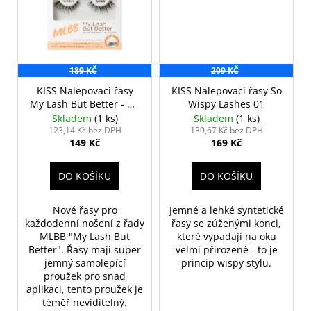
189 KČ
209 KČ
KISS Nalepovací řasy
KISS Nalepovací řasy So
My Lash But Better - No
Wispy Lashes 01
Filters
Skladem
(1 ks)
Skladem
(1 ks)
123,14 Kč bez DPH
139,67 Kč bez DPH
149 Kč
169 Kč
DO KOŠÍKU
DO KOŠÍKU
Nové řasy pro
Jemné a lehké syntetické
každodenní nošení z řady
řasy se zúženými konci,
MLBB "My Lash But
které vypadají na oku
Better". Řasy mají super
velmi přirozeně - to je
jemný samolepící
princip wispy stylu.
proužek pro snad
aplikaci, tento proužek je
téměř neviditelný.