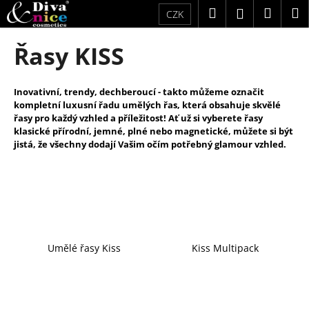
K
Přejít
Hledat
Náku
M
Přihlášení
CZK
na
o
obsah
Zpět
Zpět
košík
š
Řasy KISS
í
C
k
o
Inovativní, trendy, dechberoucí - takto můžeme označit
kompletní luxusní řadu umělých
řas, která obsahuje skvělé
p
řasy pro každý vzhled a příležitost!
Ať už si vyberete řasy
o
klasické přírodní, jemné, plné nebo magnetické, můžete si být
t
jistá, že všechny dodají Vašim očím potřebný glamour vzhled.
ř
e
b
u
j
Umělé řasy Kiss
Kiss Multipack
e
t
e
n