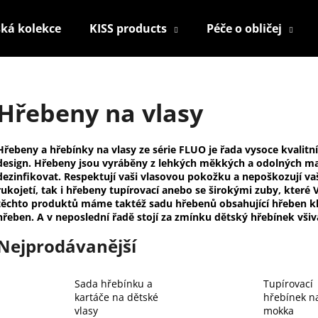
ká kolekce
KISS products
Péče o obličej
Co potřebujete najít?
Hřebeny na vlasy
HLEDAT
Hřebeny a hřebínky na vlasy ze série FLUO je řada vysoce kvalit
design. Hřebeny jsou vyráběny z lehkých měkkých a odolných mat
dezinfikovat. Respektují vaši vlasovou pokožku a nepoškozují vaš
rukojetí, tak i hřebeny tupírovací anebo se širokými zuby, které
Doporučujeme
těchto produktů máme taktéž sadu hřebenů obsahující hřeben klas
hřeben. A v neposlední řadě stojí za zmínku dětský hřebínek vš
Nejprodávanější
Sada hřebínku a
Tupírovací
kartáče na dětské
hřebínek na
KONTUROVACÍ TUŽKA NA OČI
NALEPOVACÍ UM
vlasy
mokka