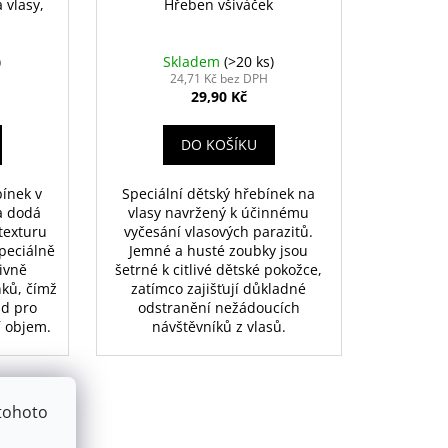
 vlasy,
Hřeben všiváček
)
Skladem
(>20 ks)
24,71 Kč bez DPH
29,90 Kč
DO KOŠÍKU
bínek v
Speciální dětský hřebínek na
a dodá
vlasy navržený k účinnému
texturu
vyčesání vlasových parazitů.
peciálně
Jemné a husté zoubky jsou
ivně
šetrné k citlivé dětské pokožce,
nků, čímž
zatímco zajišťují důkladné
ad pro
odstranění nežádoucích
í objem.
návštěvníků z vlasů.
tohoto