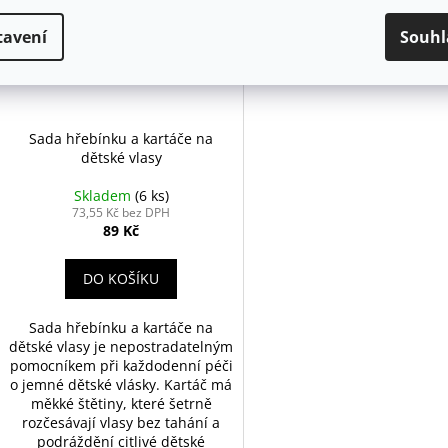
tavení
Souhl
Sada hřebínku a kartáče na
dětské vlasy
Skladem
(6 ks)
73,55 Kč bez DPH
89 Kč
DO KOŠÍKU
Sada hřebínku a kartáče na
dětské vlasy je nepostradatelným
pomocníkem při každodenní péči
o jemné dětské vlásky. Kartáč má
měkké štětiny, které šetrně
rozčesávají vlasy bez tahání a
podráždění citlivé dětské