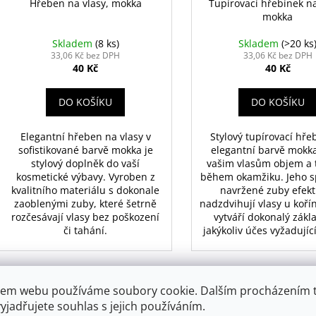
d
Hřeben na vlasy, mokka
Tupírovací hřebínek na
mokka
u
k
Skladem
(8 ks)
Skladem
(>20 ks
t
33,06 Kč bez DPH
33,06 Kč bez DPH
40 Kč
40 Kč
ů
DO KOŠÍKU
DO KOŠÍKU
Elegantní hřeben na vlasy v
Stylový tupírovací hře
sofistikované barvě mokka je
elegantní barvě mokk
stylový doplněk do vaší
vašim vlasům objem a 
kosmetické výbavy. Vyroben z
během okamžiku. Jeho s
kvalitního materiálu s dokonale
navržené zuby efekt
zaoblenými zuby, které šetrně
nadzdvihují vlasy u koří
rozčesávají vlasy bez poškození
vytváří dokonalý zákl
či tahání.
jakýkoliv účes vyžadujíc
Kód:
23033
em webu používáme soubory cookie. Dalším procházením 
yjadřujete souhlas s jejich používáním.