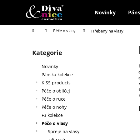
K
Přejít
na
o
Novinky
Páns
obsah
Zpět
Zpět
š
do
do
í
Domů
Péče o vlasy
Hřebeny na vlasy
k
obchodu
obchodu
P
o
Kategorie
Přeskočit
s
kategorie
t
Novinky
r
Pánská kolekce
a
KISS products
n
Péče o obličej
n
Péče o ruce
í
Péče o nohy
p
F3 kolekce
a
Péče o vlasy
n
Spreje na vlasy
HOUBIČKA NA MAKE-UP, KULATÁ
e
glitrové