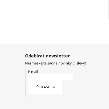
Z
á
Odebírat newsletter
p
Nezmeškejte žádné novinky či slevy!
a
t
E-mail
í
PŘIHLÁSIT SE