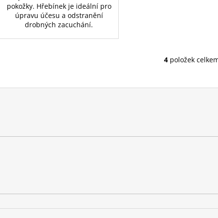
pokožky. Hřebínek je ideální pro
úpravu účesu a odstranění
drobných zacuchání.
4
položek celke
O
v
l
á
d
a
c
í
p
r
v
k
y
v
ý