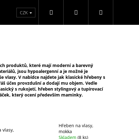
Hledat
Přihlášení
Nákupní
Péče o ruce
Péče o nohy
F3 kolekce
Pé
CZK
košík
ních produktů, které mají moderní a barevný
eriálů, jsou hypoalergenní a je možné je
e vlasy. V nabídce najdete jak klasické hřebeny s
 Váš účes provzdušní a dodají mu objem. Vedle
ický s rukojetí, hřeben stylingový a tupírovací
iváček, který ocení především maminky.
Hřeben na vlasy,
 vlasy,
mokka
ĚLÉ NEHTY FM GIRLS +
Skladem
(8 ks)