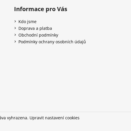
p
Informace pro Vás
i
s
Kdo jsme
u
Doprava a platba
Obchodní podmínky
Podmínky ochrany osobních údajů
ráva vyhrazena.
Upravit nastavení cookies