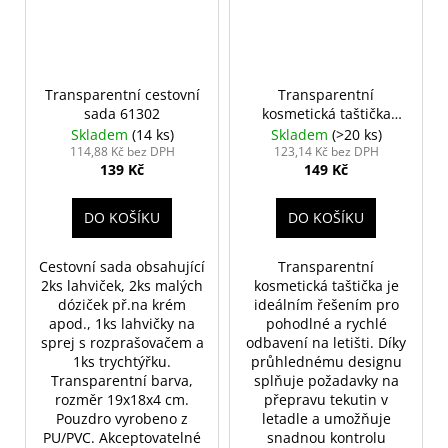
Transparentní cestovní
Transparentní
sada 61302
kosmetická taštička
61501
Skladem
(14 ks)
Skladem
(>20 ks)
114,88 Kč bez DPH
123,14 Kč bez DPH
139 Kč
149 Kč
DO KOŠÍKU
DO KOŠÍKU
Cestovní sada obsahující
Transparentní
2ks lahviček, 2ks malých
kosmetická taštička je
dóziček př.na krém
ideálním řešením pro
apod., 1ks lahvičky na
pohodlné a rychlé
sprej s rozprašovačem a
odbavení na letišti. Díky
1ks trychtýřku.
průhlednému designu
Transparentní barva,
splňuje požadavky na
rozměr 19x18x4 cm.
přepravu tekutin v
Pouzdro vyrobeno z
letadle a umožňuje
PU/PVC. Akceptovatelné
snadnou kontrolu