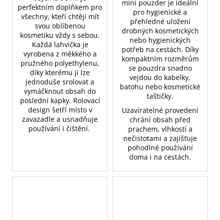
mini pouzder je ideální
perfektním doplňkem pro
pro hygienické a
všechny, kteří chtějí mít
přehledné uložení
svou oblíbenou
drobných kosmetických
kosmetiku vždy s sebou.
nebo hygienických
Každá lahvička je
potřeb na cestách. Díky
vyrobena z měkkého a
kompaktním rozměrům
pružného polyethylenu,
se pouzdra snadno
díky kterému ji lze
vejdou do kabelky,
jednoduše srolovat a
batohu nebo kosmetické
vymáčknout obsah do
taštičky.
poslední kapky. Rolovací
design šetří místo v
Uzavíratelné provedení
zavazadle a usnadňuje
chrání obsah před
používání i čištění.
prachem, vlhkostí a
nečistotami a zajišťuje
pohodlné používání
doma i na cestách.