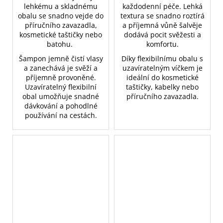
lehkému a skladnému
každodenní péče. Lehká
obalu se snadno vejde do
textura se snadno roztírá
příručního zavazadla,
a příjemná vůně šalvěje
kosmetické taštičky nebo
dodává pocit svěžesti a
batohu.
komfortu.
Šampon jemně čistí vlasy
Díky flexibilnímu obalu s
a zanechává je svěží a
uzavíratelným víčkem je
příjemně provoněné.
ideální do kosmetické
Uzavíratelný flexibilní
taštičky, kabelky nebo
obal umožňuje snadné
příručního zavazadla.
dávkování a pohodlné
používání na cestách.