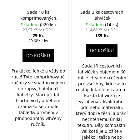
Sada 10 ks
Sada 3 ks cestovních
komprimovaných
lahviček
ručníků na cestování
Skladem
(>20 ks)
Skladem
(14 ks)
23,97 Kč bez DPH
114,88 Kč bez DPH
29 Kč
139 Kč
Měrná
29 Kč / 1 ks
cena:
DO KOŠÍKU
DO KOŠÍKU
Sada tří cestovních
Praktické, lehké a vždy po
lahviček s objemem 60
ruce! Tyto komprimované
ml je ideálním řešením
ručníky se snadno vejdou
pro všechny, kdo často
do kapsy, batohu či
cestují letadlem i autem.
kabelky. Stačí přidat
Každá lahvička je
trochu vody a během
vyrobena z kvalitního,
okamžiku se z malé
odolného materiálu,
tabletky promění v
který dobře těsní a brání
plnohodnotný vlhčený
nechtěnému úniku
ručník.
tekutin. Díky kompaktní
velikosti je uložíte v
jakékoli tašce nebo