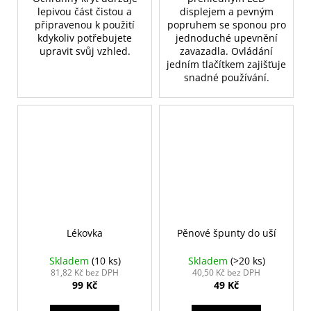
lepivou část čistou a
displejem a pevným
připravenou k použití
popruhem se sponou pro
kdykoliv potřebujete
jednoduché upevnění
upravit svůj vzhled.
zavazadla. Ovládání
jedním tlačítkem zajišťuje
snadné používání.
Lékovka
Pěnové špunty do uší
Skladem
(10 ks)
Skladem
(>20 ks)
81,82 Kč bez DPH
40,50 Kč bez DPH
99 Kč
49 Kč