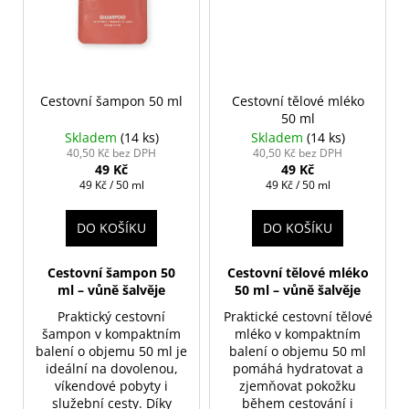
Cestovní šampon 50 ml
Cestovní tělové mléko
50 ml
Skladem
(14 ks)
Skladem
(14 ks)
40,50 Kč bez DPH
40,50 Kč bez DPH
49 Kč
49 Kč
Měrná
Měrná
49 Kč / 50 ml
49 Kč / 50 ml
cena:
cena:
DO KOŠÍKU
DO KOŠÍKU
Cestovní šampon 50
Cestovní tělové mléko
ml – vůně šalvěje
50 ml – vůně šalvěje
Praktický cestovní
Praktické cestovní tělové
šampon v kompaktním
mléko v kompaktním
balení o objemu 50 ml je
balení o objemu 50 ml
ideální na dovolenou,
pomáhá hydratovat a
víkendové pobyty i
zjemňovat pokožku
služební cesty. Díky
během cestování i