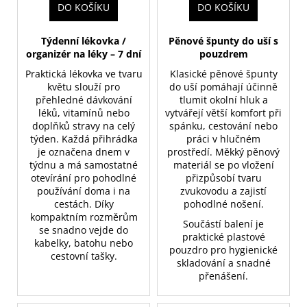
DO KOŠÍKU
DO KOŠÍKU
Týdenní lékovka /
Pěnové špunty do uší s
organizér na léky – 7 dní
pouzdrem
Praktická lékovka ve tvaru
Klasické pěnové špunty
květu slouží pro
do uší pomáhají účinně
přehledné dávkování
tlumit okolní hluk a
léků, vitamínů nebo
vytvářejí větší komfort při
doplňků stravy na celý
spánku, cestování nebo
týden. Každá přihrádka
práci v hlučném
je označena dnem v
prostředí. Měkký pěnový
týdnu a má samostatné
materiál se po vložení
otevírání pro pohodlné
přizpůsobí tvaru
používání doma i na
zvukovodu a zajistí
cestách. Díky
pohodlné nošení.
kompaktním rozměrům
Součástí balení je
se snadno vejde do
praktické plastové
kabelky, batohu nebo
pouzdro pro hygienické
cestovní tašky.
skladování a snadné
přenášení.