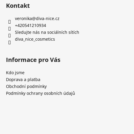
Kontakt
p
i
s
veronika
@
diva-nice.cz
u
+420541210934
Sledujte nás na sociálních sítích
diva_nice_cosmetics
Informace pro Vás
Kdo jsme
Doprava a platba
Obchodní podmínky
Podmínky ochrany osobních údajů