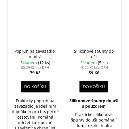
Popruh na zavazadlo,
Silikonové špunty do
modrá
uší
Skladem
(12 ks)
Skladem
(5 ks)
65,29 Kč bez DPH
48,76 Kč bez DPH
79 Kč
59 Kč
DO KOŠÍKU
DO KOŠÍKU
Praktický popruh na
Silikonové špunty do uší
zavazadlo je ideálním
s pouzdrem
doplňkem pro bezpečné
Praktické silikonové
cestování. Pomáhá
špunty do uší pomáhají
udržet kufr pevně
tlumit okolní hluk a
uzavřený a chrání jej