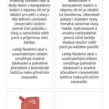
Praktický cestovní Hair &
kondicionér v
Body Wash v kompaktním
kompaktním balení o
balení o objemu 50 ml je
objemu 50 ml je ideální
ideální pro péči o vlasy i
na dovolenou, víkendové
tělo během cestování.
pobyty i služební cesty.
Univerzální složení
Pomáhá zanechat vlasy
jemně čistí pokožku i
hebké, hydratované a
vlasy a zanechává svěží
snadno rozčesatelné.
pocit a příjemnou vůni
Jemná vůně šalvěje
šalvěje.
dodává vlasům svěží
pocit po každém použití.
Lehký flexibilní obal s
uzavíratelným víčkem
Lehký flexibilní obal s
umožňuje snadné
uzavíratelným víčkem
dávkování a pohodlné
umožňuje pohodlné
přenášení v kosmetické
dávkování a snadné
taštičce nebo příručním
přenášení v kosmetické
zavazadle.
taštičce nebo příručním
zavazadle.