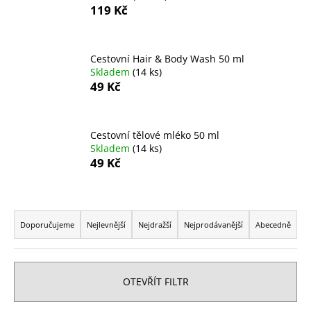
119 Kč
a
j
í
Cestovní Hair & Body Wash 50 ml
t
Skladem
(14 ks)
49 Kč
?
Cestovní tělové mléko 50 ml
Skladem
(14 ks)
HLEDAT
49 Kč
Ř
D
a
Doporučujeme
Nejlevnější
Nejdražší
Nejprodávanější
Abecedně
o
z
p
e
o
n
r
OTEVŘÍT FILTR
í
u