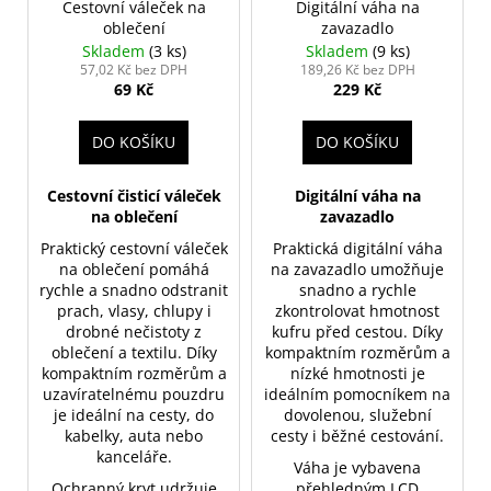
Cestovní váleček na
Digitální váha na
oblečení
zavazadlo
Skladem
(3 ks)
Skladem
(9 ks)
57,02 Kč bez DPH
189,26 Kč bez DPH
69 Kč
229 Kč
DO KOŠÍKU
DO KOŠÍKU
Cestovní čisticí váleček
Digitální váha na
na oblečení
zavazadlo
Praktický cestovní váleček
Praktická digitální váha
na oblečení pomáhá
na zavazadlo umožňuje
rychle a snadno odstranit
snadno a rychle
prach, vlasy, chlupy i
zkontrolovat hmotnost
drobné nečistoty z
kufru před cestou. Díky
oblečení a textilu. Díky
kompaktním rozměrům a
kompaktním rozměrům a
nízké hmotnosti je
uzavíratelnému pouzdru
ideálním pomocníkem na
je ideální na cesty, do
dovolenou, služební
kabelky, auta nebo
cesty i běžné cestování.
kanceláře.
Váha je vybavena
Ochranný kryt udržuje
přehledným LCD