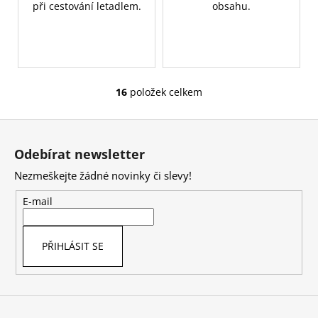
při cestování letadlem.
obsahu.
16
položek celkem
O
v
Z
l
á
á
Odebírat newsletter
d
p
a
Nezmeškejte žádné novinky či slevy!
a
c
t
E-mail
í
í
p
r
PŘIHLÁSIT SE
v
k
y
v
ý