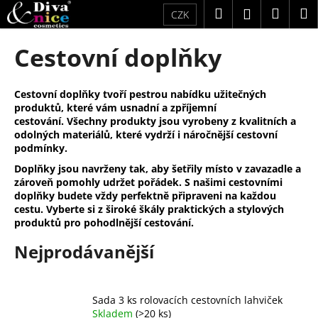
K
Přejít
Hledat
Náku
M
Přihlášení
CZK
na
o
obsah
Zpět
Zpět
košík
š
Cestovní doplňky
í
C
k
o
Cestovní doplňky tvoří pestrou nabídku užitečných
produktů, které vám usnadní a zpříjemní
p
cestování. Všechny produkty jsou vyrobeny z kvalitních a
o
odolných materiálů, které vydrží i náročnější cestovní
t
podmínky.
ř
Doplňky jsou navrženy tak, aby šetřily místo v zavazadle a
zároveň pomohly udržet pořádek. S našimi cestovními
e
doplňky budete vždy perfektně připraveni na každou
b
cestu. Vyberte si z široké škály praktických a stylových
u
produktů pro pohodlnější cestování.
j
Nejprodávanější
e
t
e
Sada 3 ks rolovacích cestovních lahviček
n
Skladem
(>20 ks)