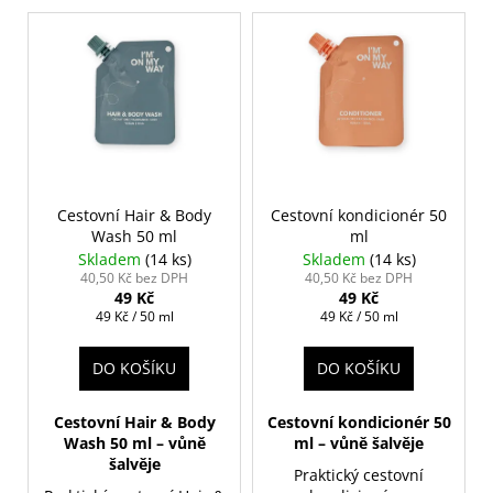
č
p
V
u
r
ý
j
o
p
e
d
m
i
u
e
s
k
p
t
r
HOUBIČKA
ů
NA
o
Cestovní Hair & Body
Cestovní kondicionér 50
MAKE-
Wash 50 ml
ml
d
UP,
Skladem
(14 ks)
Skladem
(14 ks)
KULATÁ
u
40,50 Kč bez DPH
40,50 Kč bez DPH
59
49 Kč
49 Kč
k
Kč
Měrná
Měrná
49 Kč / 50 ml
49 Kč / 50 ml
t
cena:
cena:
ů
DO KOŠÍKU
DO KOŠÍKU
Cestovní Hair & Body
Cestovní kondicionér 50
Wash 50 ml – vůně
ml – vůně šalvěje
šalvěje
Praktický cestovní