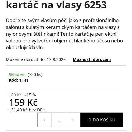
kartáč na vlasy 6253
a
j
Dopřejte svým vlasům péči jako z profesionálního
í
salónu s kulatým keramickým kartáčem na vlasy s
t
nylonovými štětinkami! Tento kartáč je perfektní
?
volbou pro vytvoření objemu, hladkého účesu nebo
okouzlujících vln.
Můžeme doručit do:
13.8.2026
Možnosti doručení
HLEDAT
Skladem
(>20 ks)
Kód:
1141
D
189 Kč
–15 %
159 Kč
o
p
131,40 Kč bez DPH
o
Měrná
r
DO KOŠÍKU
cena:
u