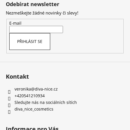
á
Odebírat newsletter
p
Nezmeškejte žádné novinky či slevy!
a
t
E-mail
í
PŘIHLÁSIT SE
Kontakt
veronika
@
diva-nice.cz
+420541210934
Sledujte nás na sociálních sítích
diva_nice_cosmetics
Informace pro Vás