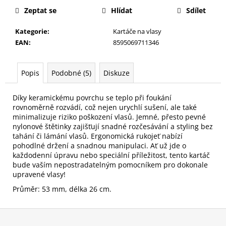
č
Zeptat se
Hlídat
Sdílet
u
j
Kategorie
:
Kartáče na vlasy
e
EAN
:
8595069711346
m
e
Popis
Podobné (5)
Diskuze
HOUBIČKA
NA
Díky keramickému povrchu se teplo při foukání
MAKE-
rovnoměrně rozvádí, což nejen urychlí sušení, ale také
UP,
minimalizuje riziko poškození vlasů. Jemné, přesto pevné
KULATÁ
nylonové štětinky zajišťují snadné rozčesávání a styling bez
59
tahání či lámání vlasů. Ergonomická rukojeť nabízí
Kč
pohodlné držení a snadnou manipulaci. Ať už jde o
každodenní úpravu nebo speciální příležitost, tento kartáč
bude vaším nepostradatelným pomocníkem pro dokonale
upravené vlasy!
Průměr: 53 mm, délka 26 cm.
Z