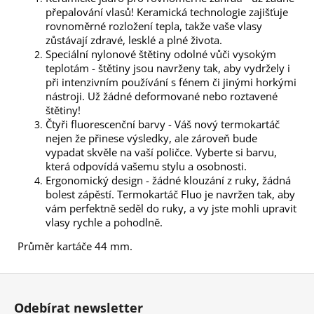
přepalování vlasů! Keramická technologie zajišťuje
rovnoměrné rozložení tepla, takže vaše vlasy
zůstávají zdravé, lesklé a plné života.
Speciální nylonové štětiny odolné vůči vysokým
teplotám - štětiny jsou navrženy tak, aby vydržely i
při intenzivním používání s fénem či jinými horkými
nástroji. Už žádné deformované nebo roztavené
štětiny!
Čtyři fluorescenční barvy - Váš nový termokartáč
nejen že přinese výsledky, ale zároveň bude
vypadat skvěle na vaší poličce. Vyberte si barvu,
která odpovídá vašemu stylu a osobnosti.
Ergonomický design - žádné klouzání z ruky, žádná
bolest zápěstí. Termokartáč Fluo je navržen tak, aby
vám perfektně seděl do ruky, a vy jste mohli upravit
vlasy rychle a pohodlně.
Průměr kartáče 44 mm.
Z
á
Odebírat newsletter