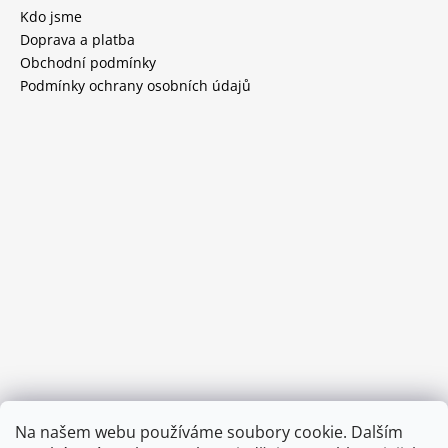
Kdo jsme
Doprava a platba
Obchodní podmínky
Podmínky ochrany osobních údajů
Provozní doba:
Na našem webu používáme soubory cookie. Dalším
8.00 - 15.00 hod (pondělí - pátek)