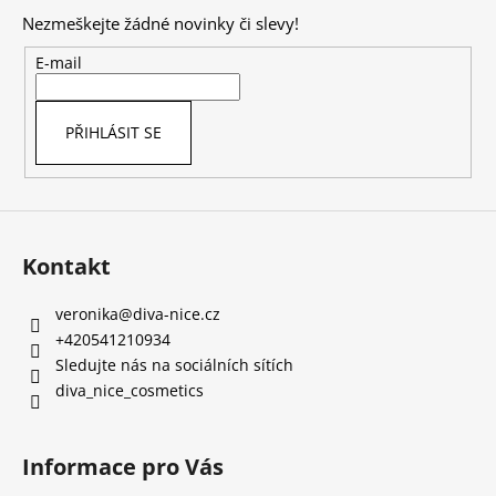
p
Nezmeškejte žádné novinky či slevy!
a
t
E-mail
í
PŘIHLÁSIT SE
Kontakt
veronika
@
diva-nice.cz
+420541210934
Sledujte nás na sociálních sítích
diva_nice_cosmetics
Informace pro Vás