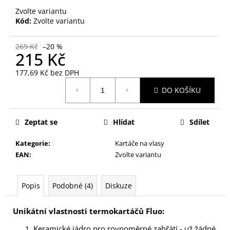
č
Zvolte variantu
u
Kód:
Zvolte variantu
j
e
m
269 Kč
–20 %
215 Kč
e
177,69 Kč bez DPH
Měrná
PILNÍK
DO KOŠÍKU
cena:
NA
NEHTY
SKLENĚNÝ
Zeptat se
Hlídat
Sdílet
V
PLASTOVÉM
POUZDŘE
Kategorie
:
Kartáče na vlasy
79
EAN
:
Zvolte variantu
Kč
Popis
Podobné (4)
Diskuze
Unikátní vlastnosti termokartáčů Fluo:
Keramické jádro pro rovnoměrné zahřátí - už žádné