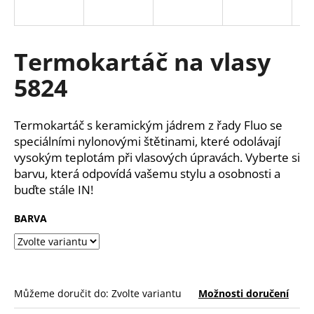
a
j
í
Termokartáč na vlasy
t
5824
?
Termokartáč s keramickým jádrem z řady Fluo se
speciálními nylonovými štětinami, které odolávají
vysokým teplotám při vlasových úpravách. Vyberte si
HLEDAT
barvu, která odpovídá vašemu stylu a osobnosti a
buďte stále IN!
BARVA
D
o
p
o
r
Můžeme doručit do:
Zvolte variantu
Možnosti doručení
u