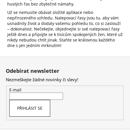
hustých řas bez zbytečné námahy.
Už se nemusíte obávat složité aplikace nebo
nepřirozeného vzhledu. Nalepovací řasy jsou tu, aby vám
usnadnily život a dodaly vašemu pohledu to, co si zaslouží
– dokonalost. Nečekejte, objednejte si své nalepovací řasy
ještě dnes a připojte se k tisícům spokojených žen, které už
nikdy nebudou chtít jinak. Staňte se královnou každého
dne s jen jedním mrknutím!
Z
á
Odebírat newsletter
p
Nezmeškejte žádné novinky či slevy!
a
t
E-mail
í
PŘIHLÁSIT SE