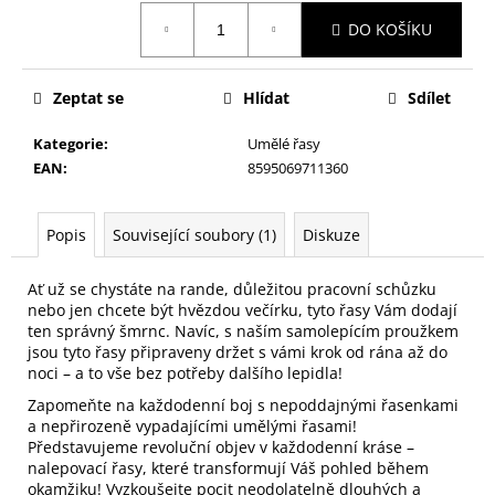
č
Měrná
u
DO KOŠÍKU
cena:
j
e
m
Zeptat se
Hlídat
Sdílet
e
Kategorie
:
Umělé řasy
EAN
:
8595069711360
HOUBIČKA
NA
MAKE-
Popis
Související soubory (1)
Diskuze
UP,
KULATÁ
Ať už se chystáte na rande, důležitou pracovní schůzku
59
nebo jen chcete být hvězdou večírku, tyto řasy Vám dodají
Kč
ten správný šmrnc. Navíc, s naším samolepícím proužkem
jsou tyto řasy připraveny držet s vámi krok od rána až do
noci – a to vše bez potřeby dalšího lepidla!
Zapomeňte na každodenní boj s nepoddajnými řasenkami
a nepřirozeně vypadajícími umělými řasami!
Představujeme revoluční objev v každodenní kráse –
nalepovací řasy, které transformují Váš pohled během
okamžiku! Vyzkoušejte pocit neodolatelně dlouhých a