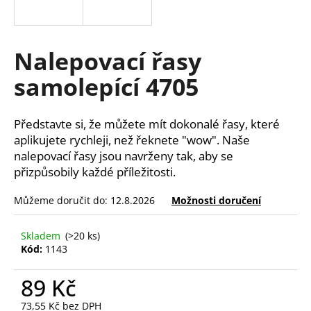
a
j
í
Nalepovací řasy
t
samolepící 4705
?
Představte si, že můžete mít dokonalé řasy, které
aplikujete rychleji, než řeknete "wow". Naše
nalepovací řasy jsou navrženy tak, aby se
HLEDAT
přizpůsobily každé příležitosti.
Můžeme doručit do:
12.8.2026
Možnosti doručení
D
o
Skladem
(>20 ks)
Kód:
1143
p
o
89 Kč
r
u
73,55 Kč bez DPH