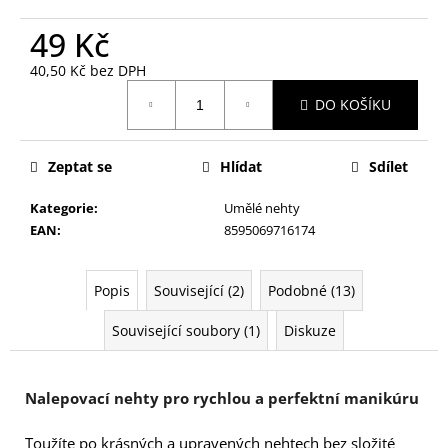
č
u
49 Kč
j
e
40,50 Kč bez DPH
m
Měrná
DO KOŠÍKU
cena:
e
Zeptat se
Hlídat
Sdílet
NALEPOVACÍ
ŘASY
SAMOLEPÍCÍ
Kategorie
:
Umělé nehty
WISPY
EAN
:
8595069716174
V0035
89
Kč
Popis
Související (2)
Podobné (13)
Související soubory (1)
Diskuze
Nalepovací nehty pro rychlou a perfektní manikúru
Toužíte po krásných a upravených nehtech bez složité