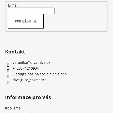
t
E-mail
í
PŘIHLÁSIT SE
Kontakt
veronika
@
diva-nice.cz
+420541210934
Sledujte nás na sociálních sítích
diva_nice_cosmetics
Informace pro Vás
Kdo jsme