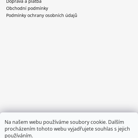
Doprava a platba
Obchodní podmínky
Podmínky ochrany osobních údajů
Provozní doba:
Na našem webu používáme soubory cookie. Dalším
8.00 - 15.00 hod (pondělí - pátek)
procházením tohoto webu vyjadřujete souhlas s jejich
používáním.