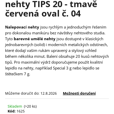
nehty TIPS 20 - tmavě
a
červená oval č. 04
j
í
t
Nalepovací nehty
jsou rychlým a jednoduchým řešením
?
pro dokonalou manikúru bez návštěvy nehtového studia.
Tyto
barevné umělé nehty
jsou dostupné v klasických
jednobarevných (solid) i moderních metalických odstínech,
které dodají vašim rukám upravený a stylový vzhled
během několika minut. Balení obsahuje 20 kusů nehtových
HLEDAT
tipů. Pro maximální výdrž doporučujeme použít kvalitní
lepidlo na nehty, například Special 3 g nebo lepidlo se
štětečkem 7 g.
D
o
p
Můžeme doručit do:
12.8.2026
Možnosti doručení
o
r
Skladem
(>20 ks)
u
Kód:
1625