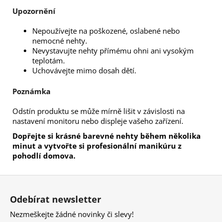
Upozornění
Nepoužívejte na poškozené, oslabené nebo
nemocné nehty.
Nevystavujte nehty přímému ohni ani vysokým
teplotám.
Uchovávejte mimo dosah dětí.
Poznámka
Odstín produktu se může mírně lišit v závislosti na
nastavení monitoru nebo displeje vašeho zařízení.
Dopřejte si krásné barevné nehty během několika
minut a vytvořte si profesionální manikúru z
pohodlí domova.
Z
á
Odebírat newsletter
p
Nezmeškejte žádné novinky či slevy!
a