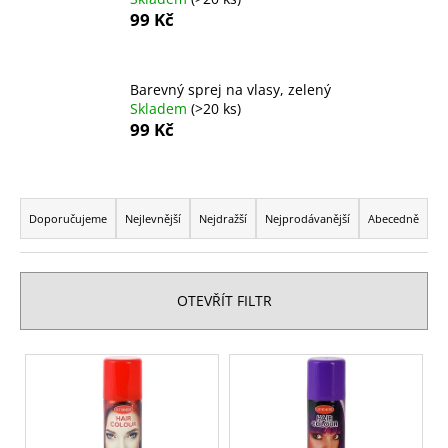
99 Kč
a
j
í
Barevný sprej na vlasy, zelený
t
Skladem
(>20 ks)
?
99 Kč
Ř
a
Doporučujeme
Nejlevnější
Nejdražší
Nejprodávanější
Abecedně
HLEDAT
z
e
n
OTEVŘÍT FILTR
D
í
o
p
V
p
r
ý
o
o
r
p
d
u
i