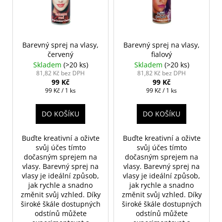
č
u
s
u
k
p
j
t
r
e
ů
m
o
Barevný sprej na vlasy,
Barevný sprej na vlasy,
červený
fialový
e
d
Skladem
(>20 ks)
Skladem
(>20 ks)
u
81,82 Kč bez DPH
81,82 Kč bez DPH
99 Kč
99 Kč
k
NALEPOVACÍ
Měrná
Měrná
99 Kč / 1 ks
99 Kč / 1 ks
ŘASY
t
cena:
cena:
SAMOLEPÍCÍ
ů
WISPY
DO KOŠÍKU
DO KOŠÍKU
V0035
89
Buďte kreativní a oživte
Buďte kreativní a oživte
Kč
svůj účes tímto
svůj účes tímto
dočasným
sprejem na
dočasným
sprejem na
vlasy
. Barevný sprej na
vlasy
. Barevný sprej na
vlasy je ideální způsob,
vlasy je ideální způsob,
jak rychle a snadno
jak rychle a snadno
změnit svůj vzhled. Díky
změnit svůj vzhled. Díky
široké škále dostupných
široké škále dostupných
odstínů můžete
odstínů můžete