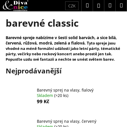
K
Přejít
Hledat
Náku
M
Přihlášení
CZK
na
o
obsah
Zpět
Zpět
košík
š
barevné classic
í
C
k
o
Barevné spreje nabízíme v šesti solid barvách, a sice bílá,
červená, růžová, modrá, zelená a fialová. T
yto spreje jsou
p
vhodné na méně formální události jako letní párty, tématické
o
párty, večírky nebo rockový koncert anebo prostě jen tak.
t
Popusťte uzdu své fantazii a nechte se unést světem barev.
ř
Nejprodávanější
e
b
u
Barevný sprej na vlasy, fialový
Skladem
(>20 ks)
j
99 Kč
e
t
e
Barevný sprej na vlasy, červený
n
Skladem
(>20 ks)