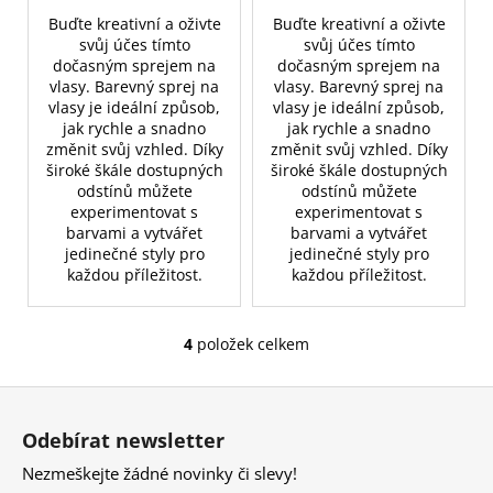
Buďte kreativní a oživte
Buďte kreativní a oživte
svůj účes tímto
svůj účes tímto
dočasným
sprejem na
dočasným
sprejem na
vlasy
. Barevný sprej na
vlasy
. Barevný sprej na
vlasy je ideální způsob,
vlasy je ideální způsob,
jak rychle a snadno
jak rychle a snadno
změnit svůj vzhled. Díky
změnit svůj vzhled. Díky
široké škále dostupných
široké škále dostupných
odstínů můžete
odstínů můžete
experimentovat s
experimentovat s
barvami a vytvářet
barvami a vytvářet
jedinečné styly pro
jedinečné styly pro
každou příležitost.
každou příležitost.
4
položek celkem
O
v
Z
l
á
á
Odebírat newsletter
d
p
a
Nezmeškejte žádné novinky či slevy!
a