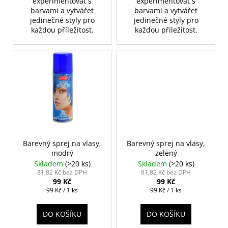
experimentovat s
experimentovat s
barvami a vytvářet
barvami a vytvářet
jedinečné styly pro
jedinečné styly pro
každou příležitost.
každou příležitost.
Barevný sprej na vlasy,
Barevný sprej na vlasy,
modrý
zelený
Skladem
(>20 ks)
Skladem
(>20 ks)
81,82 Kč bez DPH
81,82 Kč bez DPH
99 Kč
99 Kč
Měrná
Měrná
99 Kč / 1 ks
99 Kč / 1 ks
cena:
cena:
DO KOŠÍKU
DO KOŠÍKU