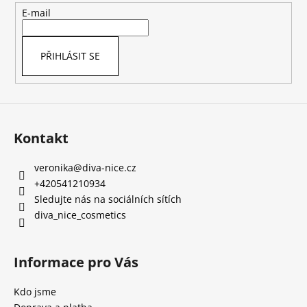
c
t
E-mail
í
í
p
r
PŘIHLÁSIT SE
v
k
y
v
ý
Kontakt
p
i
s
veronika
@
diva-nice.cz
u
+420541210934
Sledujte nás na sociálních sítích
diva_nice_cosmetics
Informace pro Vás
Kdo jsme