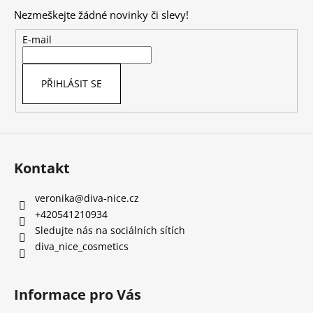
p
Nezmeškejte žádné novinky či slevy!
a
t
E-mail
í
PŘIHLÁSIT SE
Kontakt
veronika
@
diva-nice.cz
+420541210934
Sledujte nás na sociálních sítích
diva_nice_cosmetics
Informace pro Vás