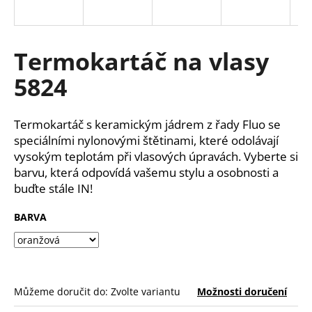
a
j
í
Termokartáč na vlasy
t
5824
?
Termokartáč s keramickým jádrem z řady Fluo se
speciálními nylonovými štětinami, které odolávají
vysokým teplotám při vlasových úpravách. Vyberte si
HLEDAT
barvu, která odpovídá vašemu stylu a osobnosti a
buďte stále IN!
BARVA
D
o
p
o
r
Můžeme doručit do:
Zvolte variantu
Možnosti doručení
u