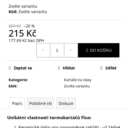
č
Zvolte variantu
u
Kód:
Zvolte variantu
j
e
m
269 Kč
–20 %
215 Kč
e
177,69 Kč bez DPH
Měrná
NALEPOVACÍ
DO KOŠÍKU
cena:
UMĚLÉ
NEHTY
FM
Zeptat se
Hlídat
Sdílet
GIRLS
+
LEPIDLO,
Kategorie
:
Kartáče na vlasy
Č.3
EAN
:
Zvolte variantu
75
Kč
Popis
Podobné (4)
Diskuze
Unikátní vlastnosti termokartáčů Fluo:
Keramické jádro pro rovnoměrné zahřátí - už žádné