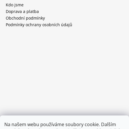
Kdo jsme
Doprava a platba
Obchodní podmínky
Podmínky ochrany osobních údajů
Provozní doba:
Na našem webu používáme soubory cookie. Dalším
8.00 - 15.00 hod (pondělí - pátek)