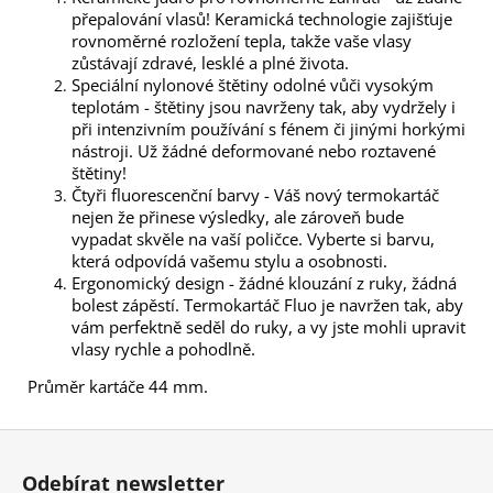
přepalování vlasů! Keramická technologie zajišťuje
rovnoměrné rozložení tepla, takže vaše vlasy
zůstávají zdravé, lesklé a plné života.
Speciální nylonové štětiny odolné vůči vysokým
teplotám - štětiny jsou navrženy tak, aby vydržely i
při intenzivním používání s fénem či jinými horkými
nástroji. Už žádné deformované nebo roztavené
štětiny!
Čtyři fluorescenční barvy - Váš nový termokartáč
nejen že přinese výsledky, ale zároveň bude
vypadat skvěle na vaší poličce. Vyberte si barvu,
která odpovídá vašemu stylu a osobnosti.
Ergonomický design - žádné klouzání z ruky, žádná
bolest zápěstí. Termokartáč Fluo je navržen tak, aby
vám perfektně seděl do ruky, a vy jste mohli upravit
vlasy rychle a pohodlně.
Průměr kartáče 44 mm.
Z
á
Odebírat newsletter