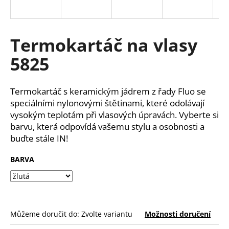
a
j
í
Termokartáč na vlasy
t
5825
?
Termokartáč s keramickým jádrem z řady Fluo se
speciálními nylonovými štětinami, které odolávají
vysokým teplotám při vlasových úpravách. Vyberte si
HLEDAT
barvu, která odpovídá vašemu stylu a osobnosti a
buďte stále IN!
BARVA
D
o
p
o
r
Můžeme doručit do:
Zvolte variantu
Možnosti doručení
u