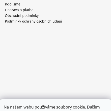
Kdo jsme
Doprava a platba
Obchodní podmínky
Podmínky ochrany osobních údajů
Provozní doba:
Na našem webu používáme soubory cookie. Dalším
8.00 - 15.00 hod (pondělí - pátek)