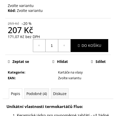
č
Zvolte variantu
u
Kód:
Zvolte variantu
j
e
m
259 Kč
–20 %
207 Kč
e
171,07 Kč bez DPH
Měrná
NALEPOVACÍ
DO KOŠÍKU
cena:
UMĚLÉ
NEHTY
FM
Zeptat se
Hlídat
Sdílet
GIRLS
+
LEPIDLO,
Kategorie
:
Kartáče na vlasy
Č.3
EAN
:
Zvolte variantu
75
Kč
Popis
Podobné (4)
Diskuze
Unikátní vlastnosti termokartáčů Fluo:
Keramické jádro pro rovnoměrné zahřátí - už žádné