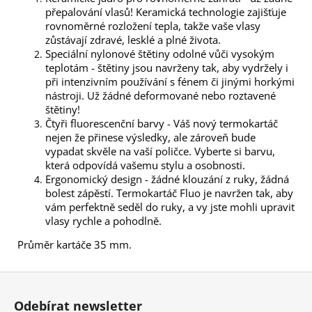
přepalování vlasů! Keramická technologie zajišťuje
rovnoměrné rozložení tepla, takže vaše vlasy
zůstávají zdravé, lesklé a plné života.
Speciální nylonové štětiny odolné vůči vysokým
teplotám - štětiny jsou navrženy tak, aby vydržely i
při intenzivním používání s fénem či jinými horkými
nástroji. Už žádné deformované nebo roztavené
štětiny!
Čtyři fluorescenční barvy - Váš nový termokartáč
nejen že přinese výsledky, ale zároveň bude
vypadat skvěle na vaší poličce. Vyberte si barvu,
která odpovídá vašemu stylu a osobnosti.
Ergonomický design - žádné klouzání z ruky, žádná
bolest zápěstí. Termokartáč Fluo je navržen tak, aby
vám perfektně seděl do ruky, a vy jste mohli upravit
vlasy rychle a pohodlně.
Průměr kartáče 35 mm.
Z
á
Odebírat newsletter