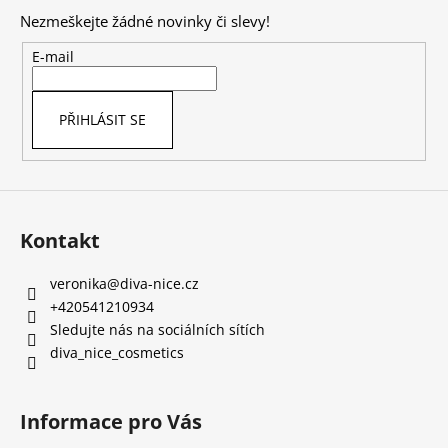
p
Nezmeškejte žádné novinky či slevy!
a
t
E-mail
í
PŘIHLÁSIT SE
Kontakt
veronika
@
diva-nice.cz
+420541210934
Sledujte nás na sociálních sítích
diva_nice_cosmetics
Informace pro Vás