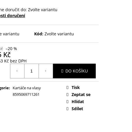
e doručit do:
Zvolte variantu
sti doručení
e variantu
Kód:
Zvolte variantu
Kč
–20 %
5 Kč
63 Kč bez DPH
ná
DO KOŠÍKU
:
Tisk
gorie
:
Kartáče na vlasy
8595069711261
Zeptat se
Hlídat
Sdílet