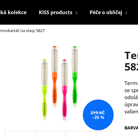
ká kolekce
KISS products
Péče o obličej
rmokartáč na vlasy 5827
Co potřebujete najít?
Te
HLEDAT
58
Termo
Doporučujeme
se sp
odolá
úprav
vašem
219 KČ
–20 %
BARV
KONTUROVACÍ TUŽKA NA OČI
NALEPOVACÍ ŘAS