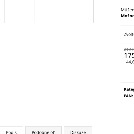
VYSOUVACÍ S OŘEZÁVÁTKEM 01 ČERNÁ
V0035
85 Kč
89 Kč
Můžem
Možno
Zvolt
219 
17
144,
Měr
cena
Kate
EAN
:
Popis
Podobné (4)
Diskuze