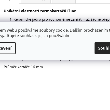
Unikátní vlastnosti termokartáčů Fluo:
Keramické jádro pro rovnoměrné zahřátí - už žádné přepa
rovnoměrné rozložení tepla, takže vaše vlasy zůstávají zdr
Speciální nylonové štětiny odolné vůči vysokým teplotám -
em webu používáme soubory cookie. Dalším procházením 
intenzivním používání s fénem či jinými horkými nástro
yjadřujete souhlas s jejich používáním.
štětiny!
Čtyři fluorescenční barvy - Váš nový termokartáč nejen ž
tavení
Souhl
skvěle na vaší poličce. Vyberte si barvu, která odpovídá 
Ergonomický design - žádné klouzání z ruky, žádná bolest
vám perfektně seděl do ruky, a vy jste mohli upravit vlas
Průměr kartáče 16 mm.