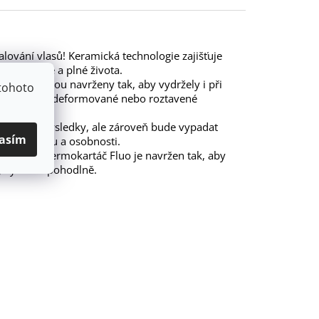
lování vlasů! Keramická technologie zajišťuje
avé, lesklé a plné života.
 štětiny jsou navrženy tak, aby vydržely i při
tohoto
ji. Už žádné deformované nebo roztavené
e přinese výsledky, ale zároveň bude vypadat
asím
vašemu stylu a osobnosti.
 zápěstí. Termokartáč Fluo je navržen tak, aby
y rychle a pohodlně.