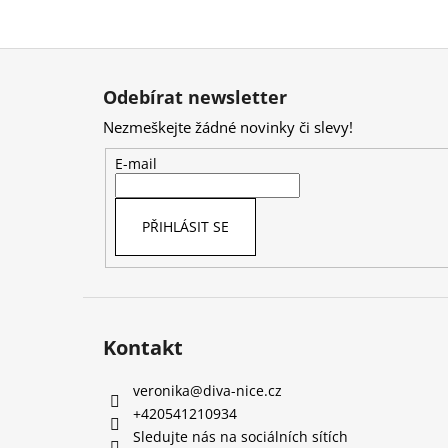
Z
á
Odebírat newsletter
p
Nezmeškejte žádné novinky či slevy!
a
t
E-mail
í
PŘIHLÁSIT SE
Kontakt
veronika
@
diva-nice.cz
+420541210934
Sledujte nás na sociálních sítích