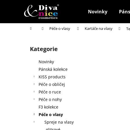
K
Přejít
na
o
Novinky
Páns
obsah
Zpět
Zpět
š
do
do
í
Domů
Péče o vlasy
Kartáče na vlasy
Te
k
obchodu
obchodu
P
o
Kategorie
Přeskočit
s
kategorie
t
Novinky
r
Pánská kolekce
a
KISS products
n
Péče o obličej
n
Péče o ruce
í
Péče o nohy
p
F3 kolekce
a
Péče o vlasy
n
Spreje na vlasy
HOUBIČKA NA MAKE-UP, KULATÁ
e
glitrové