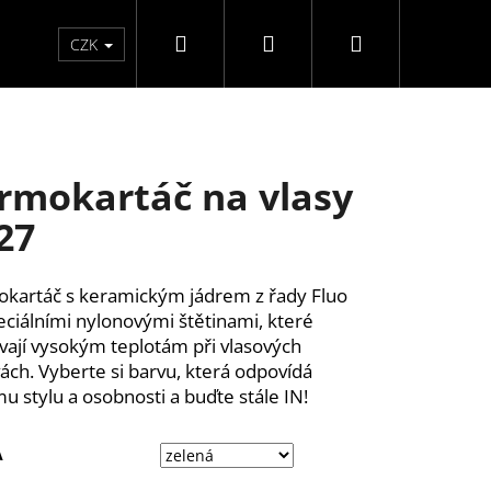
Hledat
Přihlášení
Nákupní
Péče o ruce
Péče o nohy
F3 kolekce
Pé
CZK
košík
rmokartáč na vlasy
27
kartáč s keramickým jádrem z řady Fluo
eciálními nylonovými štětinami, které
vají vysokým teplotám při vlasových
ách. Vyberte si barvu, která odpovídá
u stylu a osobnosti a buďte stále IN!
A
Y SAMOLEPÍCÍ WISPY