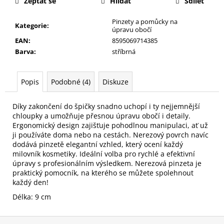
č
Zeptat se
Hlídat
Sdílet
u
Pinzety a pomůcky na
j
Kategorie
:
úpravu obočí
e
EAN
:
8595069714385
m
Barva
:
stříbrná
e
Popis
Podobné (4)
Diskuze
NALEPOVACÍ
ŘASY
SAMOLEPÍCÍ
Díky zakončení do špičky snadno uchopí i ty nejjemnější
WISPY
chloupky a umožňuje přesnou úpravu obočí i detaily.
V0035
Ergonomický design zajišťuje pohodlnou manipulaci, ať už
89
ji používáte doma nebo na cestách. Nerezový povrch navíc
Kč
dodává pinzetě elegantní vzhled, který ocení každý
milovník kosmetiky. Ideální volba pro rychlé a efektivní
úpravy s profesionálním výsledkem. Nerezová pinzeta je
praktický pomocník, na kterého se můžete spolehnout
každý den!
Délka: 9 cm
Z