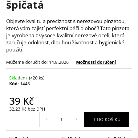
špičatá
a
j
Objevte kvalitu a preciznost s nerezovou pinzetou,
í
která vám zajistí perfektní péči o obočí! Tato pinzeta
t
je vyrobena z vysoce kvalitní nerezové oceli, která
?
zaručuje odolnost, dlouhou životnost a hygienické
použití.
Můžeme doručit do:
14.8.2026
Možnosti doručení
HLEDAT
Skladem
(>20 ks)
Kód:
1446
39 Kč
D
o
32,23 Kč bez DPH
p
Měrná
o
DO KOŠÍKU
cena:
r
u