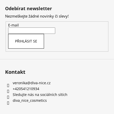
á
Odebírat newsletter
p
Nezmeškejte žádné novinky či slevy!
a
t
E-mail
í
PŘIHLÁSIT SE
Kontakt
veronika
@
diva-nice.cz
+420541210934
Sledujte nás na sociálních sítích
diva_nice_cosmetics