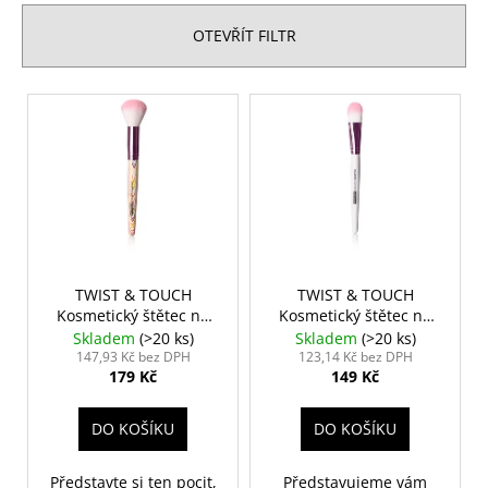
e
č
u
n
OTEVŘÍT FILTR
j
í
e
p
V
m
r
e
ý
o
p
d
i
NALEPOVACÍ
u
ŘASY
s
SAMOLEPÍCÍ
k
p
WISPY
t
V0035
r
ů
89
o
TWIST & TOUCH
TWIST & TOUCH
Kč
Kosmetický štětec na
Kosmetický štětec na
d
pudr
make-up
Skladem
(>20 ks)
Skladem
(>20 ks)
u
147,93 Kč bez DPH
123,14 Kč bez DPH
179 Kč
149 Kč
k
t
DO KOŠÍKU
DO KOŠÍKU
ů
Představte si ten pocit,
Představujeme vám