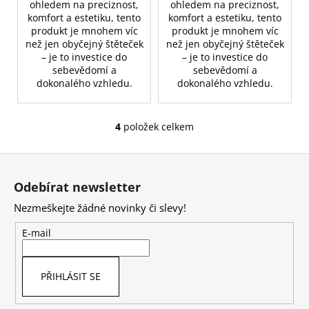
ohledem na preciznost,
ohledem na preciznost,
komfort a estetiku, tento
komfort a estetiku, tento
produkt je mnohem víc
produkt je mnohem víc
než jen obyčejný štěteček
než jen obyčejný štěteček
– je to investice do
– je to investice do
sebevědomí a
sebevědomí a
dokonalého vzhledu.
dokonalého vzhledu.
4
položek celkem
O
v
Z
l
á
á
Odebírat newsletter
d
p
a
Nezmeškejte žádné novinky či slevy!
a
c
t
E-mail
í
í
p
r
PŘIHLÁSIT SE
v
k