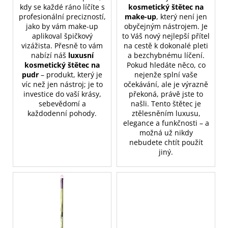
kdy se každé ráno líčíte s
kosmetický štětec na
profesionální precizností,
make-up
, který není jen
jako by vám make-up
obyčejným nástrojem. Je
aplikoval špičkový
to Váš nový nejlepší přítel
vizážista. Přesně to vám
na cestě k dokonalé pleti
nabízí náš
luxusní
a bezchybnému líčení.
kosmetický štětec na
Pokud hledáte něco, co
pudr
– produkt, který je
nejenže splní vaše
víc než jen nástroj; je to
očekávání, ale je výrazně
investice do vaší krásy,
překoná, právě jste to
sebevědomí a
našli. Tento štětec je
každodenní pohody.
ztělesněním luxusu,
elegance a funkčnosti – a
možná už nikdy
nebudete chtít použít
jiný.