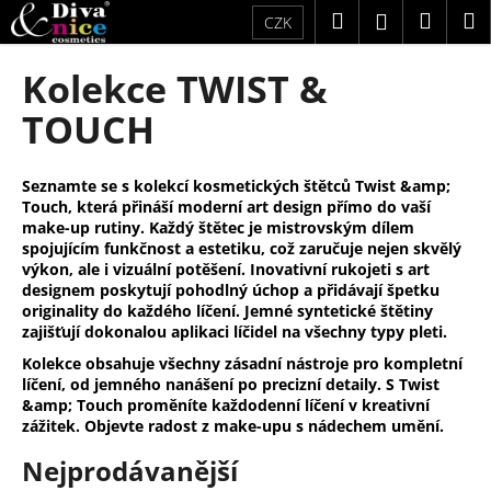
K
Přejít
Hledat
Náku
M
Přihlášení
CZK
na
o
obsah
Zpět
Zpět
košík
š
Kolekce TWIST &
í
C
TOUCH
k
o
p
Seznamte se s kolekcí kosmetických štětců Twist &amp;
o
Touch, která přináší moderní art design přímo do vaší
t
make-up rutiny. Každý štětec je mistrovským dílem
spojujícím funkčnost a estetiku, což zaručuje nejen skvělý
ř
výkon, ale i vizuální potěšení. Inovativní rukojeti s art
e
designem poskytují pohodlný úchop a přidávají špetku
originality do každého líčení. Jemné syntetické štětiny
b
zajišťují dokonalou aplikaci líčidel na všechny typy pleti.
u
Kolekce obsahuje všechny zásadní nástroje pro kompletní
j
líčení, od jemného nanášení po precizní detaily. S Twist
e
&amp; Touch proměníte každodenní líčení v kreativní
zážitek. Objevte radost z make-upu s nádechem umění.
t
e
Nejprodávanější
n