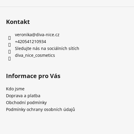
y
v
ý
Kontakt
p
i
s
veronika
@
diva-nice.cz
u
+420541210934
Sledujte nás na sociálních sítích
diva_nice_cosmetics
Informace pro Vás
Kdo jsme
Doprava a platba
Obchodní podmínky
Podmínky ochrany osobních údajů