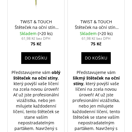
TWIST & TOUCH
TWIST & TOUCH
Štěteček na oční stíny
Štěteček na oční stíny
oblý
šikmý
Skladem
(>20 ks)
Skladem
(>20 ks)
61,98 Kč bez DPH
61,98 Kč bez DPH
75 Kč
75 Kč
DO KOŠÍKU
DO KOŠÍKU
Představujeme vám
oblý
Představujeme vám
štěteček na oční stíny
,
šikmý štěteček na oční
který povýší vaše líčení
stíny
, který povýší vaše
na zcela novou úroveň!
líčení na zcela novou
Ať už jste profesionální
úroveň! Ať už jste
vizážistka, nebo jen
profesionální vizážistka,
milujete každodenní
nebo jen milujete
líčení, tento štěteček se
každodenní líčení, tento
stane vaším
štěteček se stane vaším
nepostradatelným
nepostradatelným
parťákem. Navržený s
parťákem. Navržený s