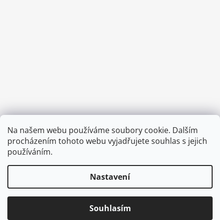
Provozní doba:
Na našem webu používáme soubory cookie. Dalším
8.00 - 15.00 hod (pondělí - pátek)
procházením tohoto webu vyjadřujete souhlas s jejich
používáním.
Nastavení
Vytvořil Shoptet
Copyright 2026
Diva & Nice Cosmetics
. Všechna práva
Souhlasím
vyhrazena.
Upravit nastavení cookies