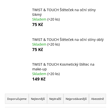
a
TWIST & TOUCH Štěteček na oční stíny
j
šikmý
í
Skladem
(>20 ks)
t
75 Kč
?
TWIST & TOUCH Štěteček na oční stíny oblý
Skladem
(>20 ks)
75 Kč
HLEDAT
TWIST & TOUCH Kosmetický štětec na
make-up
Skladem
(>20 ks)
D
149 Kč
o
p
Ř
o
a
Doporučujeme
Nejlevnější
Nejdražší
Nejprodávanější
Abecedně
r
z
u