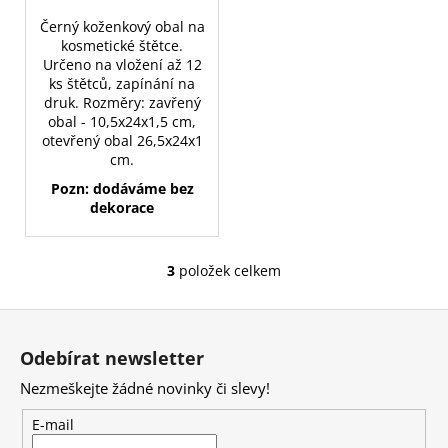
Černý koženkový obal na
kosmetické štětce.
Určeno na vložení až 12
ks štětců, zapínání na
druk. Rozměry: zavřený
obal - 10,5x24x1,5 cm,
otevřený obal 26,5x24x1
cm.
Pozn: dodáváme bez
dekorace
3
položek celkem
O
v
Z
l
á
á
Odebírat newsletter
d
p
a
Nezmeškejte žádné novinky či slevy!
a
c
t
E-mail
í