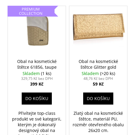
č
p
V
u
PREMIUM
r
j
ý
COLLECTION
o
e
p
m
d
i
e
u
s
k
p
t
PILNÍK
r
NA
ů
o
Obal na kosmetické
Obal na kosmetické
NEHTY
Z
štětce 61856, taupe
štětce Glitter gold
d
JAPONSKÉHO
Skladem
(1 ks)
Skladem
(>20 ks)
u
PAPÍRU,
329,75 Kč bez DPH
48,76 Kč bez DPH
OVÁLNÝ
399 Kč
59 Kč
k
49
t
Kč
DO KOŠÍKU
DO KOŠÍKU
ů
Přivítejte top-class
Zlatý obal na kosmetické
produkt ve své kategorii,
štětce, materiál PU,
kterým je dokonalý
rozměr otevřeného obalu
designový obal na
26x20 cm.