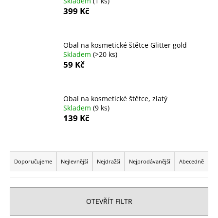
Skladem
(1 ks)
a
399 Kč
j
í
Obal na kosmetické štětce Glitter gold
t
Skladem
(>20 ks)
?
59 Kč
Obal na kosmetické štětce, zlatý
Skladem
(9 ks)
HLEDAT
139 Kč
Ř
D
a
Doporučujeme
Nejlevnější
Nejdražší
Nejprodávanější
Abecedně
o
z
p
e
o
r
n
OTEVŘÍT FILTR
u
í