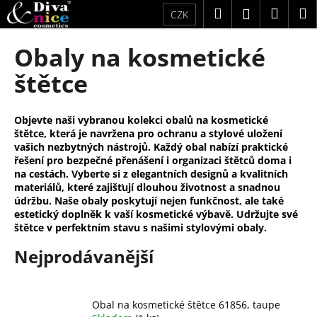
K
Přejít
Hledat
Náku
M
Přihlášení
CZK
na
o
obsah
Zpět
Zpět
košík
š
Obaly na kosmetické
í
C
štětce
k
o
p
Objevte naši vybranou kolekci obalů na kosmetické
o
štětce, která je navržena pro ochranu a stylové uložení
t
vašich nezbytných nástrojů. Každý obal nabízí praktické
řešení pro bezpečné přenášení i organizaci štětců doma i
ř
na cestách. Vyberte si z elegantních designů a kvalitních
e
materiálů, které zajišťují dlouhou životnost a snadnou
údržbu. Naše obaly poskytují nejen funkčnost, ale také
b
estetický doplněk k vaší kosmetické výbavě. Udržujte své
u
štětce v perfektním stavu s našimi stylovými obaly.
j
Nejprodávanější
e
t
e
Obal na kosmetické štětce 61856, taupe
n