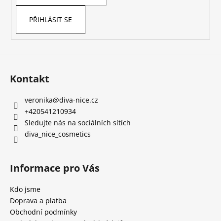
í
p
r
PŘIHLÁSIT SE
v
k
y
v
ý
Kontakt
p
i
s
veronika
@
diva-nice.cz
u
+420541210934
Sledujte nás na sociálních sítích
diva_nice_cosmetics
Informace pro Vás
Kdo jsme
Doprava a platba
Obchodní podmínky