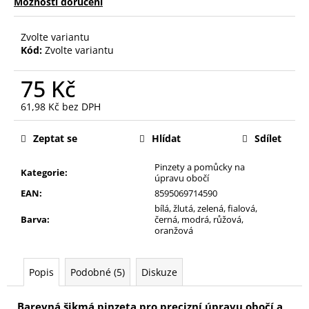
č
Možnosti doručení
u
j
Zvolte variantu
e
Kód:
Zvolte variantu
m
e
75 Kč
61,98 Kč bez DPH
PILNÍK
Měrná
NA
cena:
Zeptat se
Hlídat
Sdílet
NEHTY
Z
JAPONSKÉHO
Pinzety a pomůcky na
Kategorie
:
PAPÍRU,
úpravu obočí
OVÁLNÝ
EAN
:
8595069714590
49
bílá, žlutá, zelená, fialová,
Kč
Barva
:
černá, modrá, růžová,
oranžová
Popis
Podobné (5)
Diskuze
Barevná šikmá pinzeta pro precizní úpravu obočí a