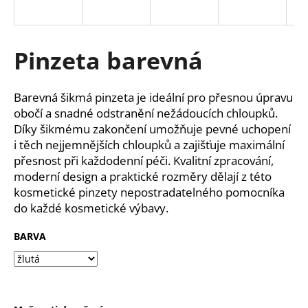
a
j
í
Pinzeta barevná
t
?
Barevná šikmá pinzeta je ideální pro přesnou úpravu
obočí a snadné odstranění nežádoucích chloupků.
Díky šikmému zakončení umožňuje pevné uchopení
i těch nejjemnějších chloupků a zajišťuje maximální
přesnost při každodenní péči. Kvalitní zpracování,
HLEDAT
moderní design a praktické rozměry dělají z této
kosmetické pinzety nepostradatelného pomocníka
do každé kosmetické výbavy.
D
o
BARVA
p
o
r
u