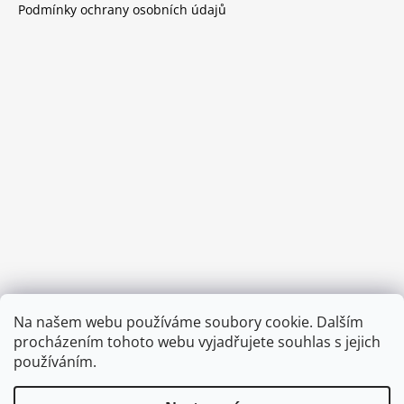
Podmínky ochrany osobních údajů
Provozní doba:
Na našem webu používáme soubory cookie. Dalším
8.00 - 15.00 hod (pondělí - pátek)
procházením tohoto webu vyjadřujete souhlas s jejich
používáním.