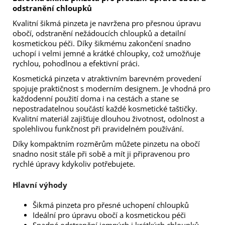
odstranění chloupků
Kvalitní šikmá pinzeta je navržena pro přesnou úpravu
obočí, odstranění nežádoucích chloupků a detailní
kosmetickou péči. Díky šikmému zakončení snadno
uchopí i velmi jemné a krátké chloupky, což umožňuje
rychlou, pohodlnou a efektivní práci.
Kosmetická pinzeta v atraktivním barevném provedení
spojuje praktičnost s moderním designem. Je vhodná pro
každodenní použití doma i na cestách a stane se
nepostradatelnou součástí každé kosmetické taštičky.
Kvalitní materiál zajišťuje dlouhou životnost, odolnost a
spolehlivou funkčnost při pravidelném používání.
Díky kompaktním rozměrům můžete pinzetu na obočí
snadno nosit stále při sobě a mít ji připravenou pro
rychlé úpravy kdykoliv potřebujete.
Hlavní výhody
Šikmá pinzeta pro přesné uchopení chloupků
Ideální pro úpravu obočí a kosmetickou péči
Snadné odstranění jemných i krátkých chloupků