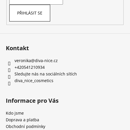
í
PŘIHLÁSIT SE
Kontakt
veronika
@
diva-nice.cz
+420541210934
Sledujte nás na sociálních sítích
diva_nice_cosmetics
Informace pro Vás
Kdo jsme
Doprava a platba
Obchodní podmínky