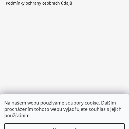
Podmínky ochrany osobních údajů
Provozní doba:
Na našem webu používáme soubory cookie. Dalším
8.00 - 15.00 hod (pondělí - pátek)
procházením tohoto webu vyjadřujete souhlas s jejich
používáním.