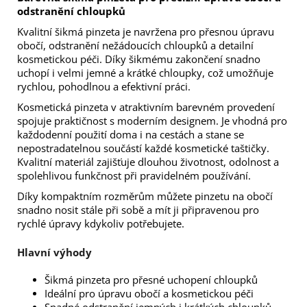
odstranění chloupků
Kvalitní šikmá pinzeta je navržena pro přesnou úpravu
obočí, odstranění nežádoucích chloupků a detailní
kosmetickou péči. Díky šikmému zakončení snadno
uchopí i velmi jemné a krátké chloupky, což umožňuje
rychlou, pohodlnou a efektivní práci.
Kosmetická pinzeta v atraktivním barevném provedení
spojuje praktičnost s moderním designem. Je vhodná pro
každodenní použití doma i na cestách a stane se
nepostradatelnou součástí každé kosmetické taštičky.
Kvalitní materiál zajišťuje dlouhou životnost, odolnost a
spolehlivou funkčnost při pravidelném používání.
Díky kompaktním rozměrům můžete pinzetu na obočí
snadno nosit stále při sobě a mít ji připravenou pro
rychlé úpravy kdykoliv potřebujete.
Hlavní výhody
Šikmá pinzeta pro přesné uchopení chloupků
Ideální pro úpravu obočí a kosmetickou péči
Snadné odstranění jemných i krátkých chloupků