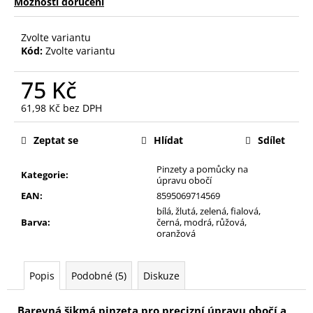
č
Možnosti doručení
u
j
Zvolte variantu
e
Kód:
Zvolte variantu
m
e
75 Kč
61,98 Kč bez DPH
HOUBIČKA
Měrná
NA
cena:
Zeptat se
Hlídat
Sdílet
MAKE-
UP,
KULATÁ
Pinzety a pomůcky na
Kategorie
:
úpravu obočí
59
EAN
:
8595069714569
Kč
bílá, žlutá, zelená, fialová,
Barva
:
černá, modrá, růžová,
oranžová
Popis
Podobné (5)
Diskuze
Barevná šikmá pinzeta pro precizní úpravu obočí a