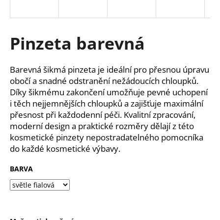
a
j
í
Pinzeta barevná
t
?
Barevná šikmá pinzeta je ideální pro přesnou úpravu
obočí a snadné odstranění nežádoucích chloupků.
Díky šikmému zakončení umožňuje pevné uchopení
i těch nejjemnějších chloupků a zajišťuje maximální
přesnost při každodenní péči. Kvalitní zpracování,
HLEDAT
moderní design a praktické rozměry dělají z této
kosmetické pinzety nepostradatelného pomocníka
do každé kosmetické výbavy.
D
o
BARVA
p
o
r
u