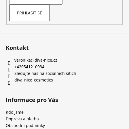
í
PŘIHLÁSIT SE
Kontakt
veronika
@
diva-nice.cz
+420541210934
Sledujte nás na sociálních sítích
diva_nice_cosmetics
Informace pro Vás
Kdo jsme
Doprava a platba
Obchodní podmínky