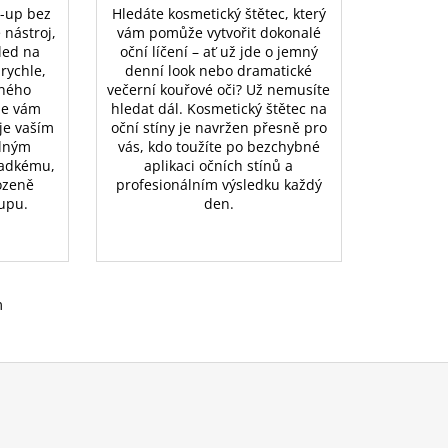
e-up bez
Hledáte kosmetický štětec, který
 nástroj,
vám pomůže vytvořit dokonalé
led na
oční líčení – ať už jde o jemný
rychle,
denní look nebo dramatické
čného
večerní kouřové oči? Už nemusíte
me vám
hledat dál. Kosmetický štětec na
 je vaším
oční stíny je navržen přesně pro
elným
vás, kdo toužíte po bezchybné
ladkému,
aplikaci očních stínů a
ozeně
profesionálním výsledku každý
upu.
den.
m