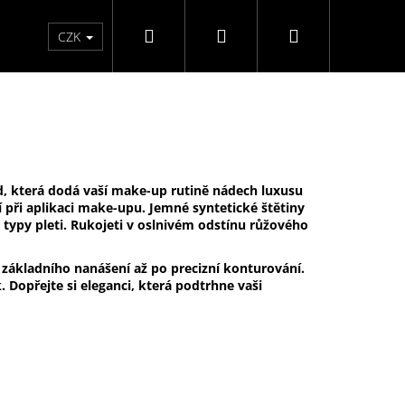
Hledat
Přihlášení
Nákupní
Péče o ruce
Péče o nohy
F3 kolekce
Pé
CZK
košík
, která dodá vaší make-up rutině nádech luxusu
í při aplikaci make-upu. Jemné syntetické štětiny
 typy pleti. Rukojeti v oslnivém odstínu růžového
 základního nanášení až po precizní konturování.
 Dopřejte si eleganci, která podtrhne vaši
ĚLÉ NEHTY FM GIRLS +