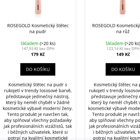
p
t
r
ů
o
d
ROSEGOLD Kosmetický štětec
ROSEGOLD Kosmetický 
na pudr
na růž
u
k
Skladem
(>20 ks)
Skladem
(>20 ks
t
147,93 Kč bez DPH
123,14 Kč bez DPH
179 Kč
149 Kč
ů
DO KOŠÍKU
DO KOŠÍKU
Kosmetický štětec na pudr s
Kosmetický štětec na 
rukojetí v trendy lososové barvě,
rukojetí v trendy lososo
představuje jedinečný nástroj,
představuje jedinečný 
který by neměl chybět v žádné
který by neměl chybět 
kosmetické výbavě moderní ženy.
kosmetické výbavě mode
Tento produkt je navržen tak,
Tento produkt je navrž
aby splňoval všechny požadavky
aby splňoval všechny p
jak profesionálních vizážistů, tak
jak profesionálních vizáž
i běžných uživatelek, které si
i běžných uživatelek, k
potrpí na kvalitní kosmetické
potrpí na kvalitní kos