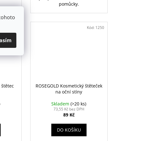
pomůcky.
tohoto
Kód:
1249
Kód:
1250
asím
štětec
ROSEGOLD Kosmetický štěteček
na oční stíny
)
Skladem
(>20 ks)
73,55 Kč bez DPH
89 Kč
DO KOŠÍKU