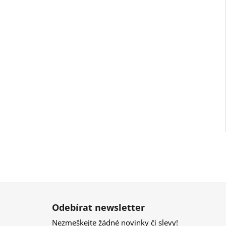
Z
á
Odebírat newsletter
p
Nezmeškejte žádné novinky či slevy!