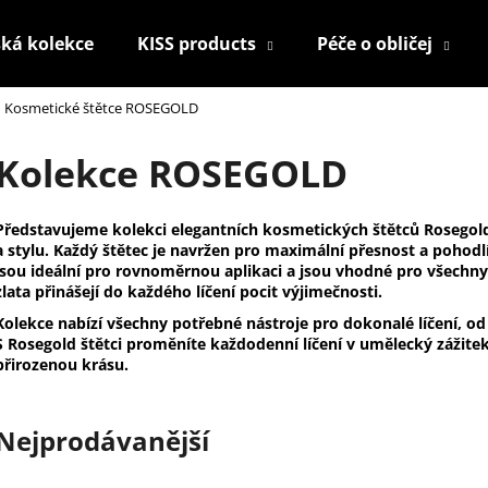
ká kolekce
KISS products
Péče o obličej
Kosmetické štětce ROSEGOLD
Co potřebujete najít?
Kolekce ROSEGOLD
HLEDAT
Představujeme kolekci elegantních kosmetických štětců Rosegold
a stylu. Každý štětec je navržen pro maximální přesnost a pohodl
jsou ideální pro rovnoměrnou aplikaci a jsou vhodné pro všechny
zlata přinášejí do každého líčení pocit výjimečnosti.
Doporučujeme
Kolekce nabízí všechny potřebné nástroje pro dokonalé líčení, od
S Rosegold štětci proměníte každodenní líčení v umělecký zážitek.
přirozenou krásu.
Nejprodávanější
KONTUROVACÍ TUŽKA NA OČI
NALEPOVACÍ UM