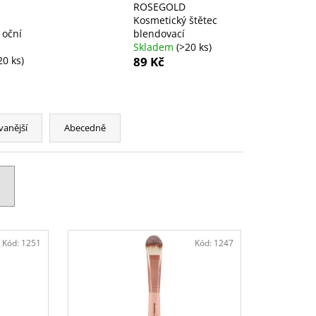
ROSEGOLD
Kosmetický štětec
 oční
blendovací
Skladem
(>20 ks)
20 ks)
89 Kč
vanější
Abecedně
Kód:
1251
Kód:
1247