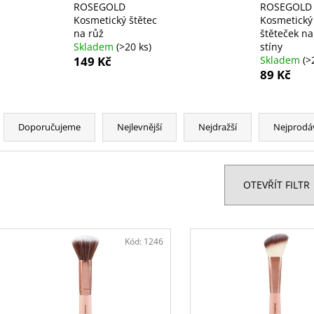
VYSOUVACÍ S OŘEZÁVÁTKEM 01 ČERNÁ
LEPIDLO, Č.3
ROSEGOLD
ROSEGOLD
85 Kč
75 Kč
Kosmetický štětec
Kosmetický
na růž
štěteček na
Skladem
(>20 ks)
stíny
149 Kč
Skladem
(>
89 Kč
Ř
a
Doporučujeme
Nejlevnější
Nejdražší
Nejprodá
z
e
n
OTEVŘÍT FILTR
í
p
V
r
ý
Kód:
1246
o
p
d
i
u
s
k