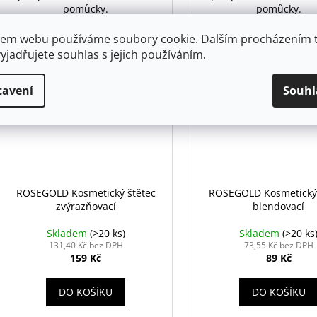
pomůcky.
pomůcky.
em webu používáme soubory cookie. Dalším procházením 
yjadřujete souhlas s jejich používáním.
Kód:
1248
tavení
Souhl
ROSEGOLD Kosmetický štětec
ROSEGOLD Kosmetický 
zvýrazňovací
blendovací
Skladem
(>20 ks)
Skladem
(>20 ks
131,40 Kč bez DPH
73,55 Kč bez DPH
159 Kč
89 Kč
DO KOŠÍKU
DO KOŠÍKU