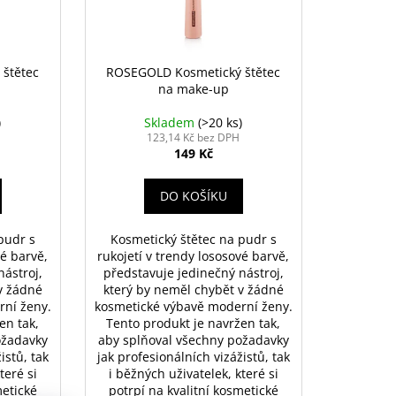
štětec
ROSEGOLD Kosmetický štětec
na make-up
)
Skladem
(>20 ks)
123,14 Kč bez DPH
149 Kč
DO KOŠÍKU
pudr s
Kosmetický štětec na pudr s
vé barvě,
rukojetí v trendy lososové barvě,
nástroj,
představuje jedinečný nástroj,
v žádné
který by neměl chybět v žádné
rní ženy.
kosmetické výbavě moderní ženy.
en tak,
Tento produkt je navržen tak,
ožadavky
aby splňoval všechny požadavky
istů, tak
jak profesionálních vizážistů, tak
teré si
i běžných uživatelek, které si
metické
potrpí na kvalitní kosmetické