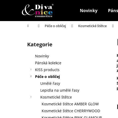
K
Přejít
na
o
Novinky
Páns
obsah
Zpět
Zpět
š
do
do
í
Domů
Péče o obličej
Kosmetické štětce
k
obchodu
obchodu
P
o
Kategorie
Přeskočit
s
kategorie
t
Novinky
r
Pánská kolekce
a
KISS products
n
Péče o obličej
n
Umělé řasy
í
Lepidla na umělé řasy
p
Kosmetické štětce
a
Kosmetické štětce AMBER GLOW
n
Kosmetické štětce CHERRYWOOD
HOUBIČKA NA MAKE-UP, KULATÁ
e
Kosmetické štětce PINK GLAMOUR