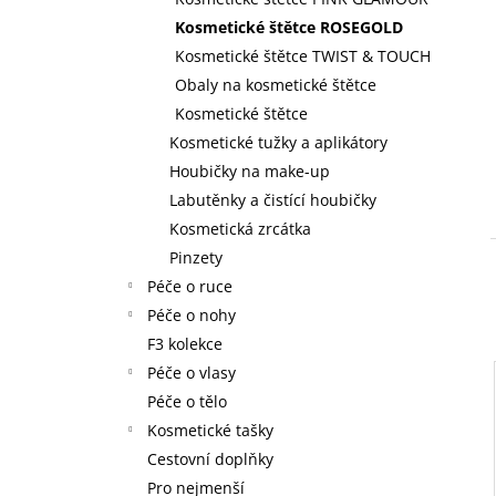
59 Kč
l
Kosmetické štětce ROSEGOLD
Kosmetické štětce TWIST & TOUCH
Obaly na kosmetické štětce
Kosmetické štětce
Kosmetické tužky a aplikátory
Houbičky na make-up
Labutěnky a čistící houbičky
Kosmetická zrcátka
Pinzety
Péče o ruce
Péče o nohy
F3 kolekce
Péče o vlasy
Péče o tělo
Kosmetické tašky
Cestovní doplňky
Pro nejmenší