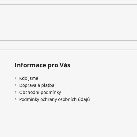
í
p
r
v
k
y
v
ý
p
Informace pro Vás
i
s
Kdo jsme
u
Doprava a platba
Obchodní podmínky
Podmínky ochrany osobních údajů