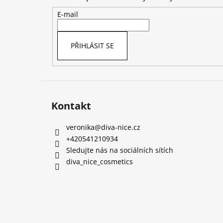
a
t
E-mail
í
PŘIHLÁSIT SE
Kontakt
veronika
@
diva-nice.cz
+420541210934
Sledujte nás na sociálních sítích
diva_nice_cosmetics