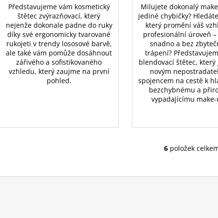
Představujeme vám kosmetický
Milujete dokonalý mak
štětec zvýrazňovací, který
jediné chybičky? Hledáte
nejenže dokonale padne do ruky
který promění váš vzh
díky své ergonomicky tvarované
profesionální úroveň – 
rukojeti v trendy lososové barvě,
snadno a bez zbyte
ale také vám pomůže dosáhnout
trápení? Představuje
zářivého a sofistikovaného
blendovací štětec, který
vzhledu, který zaujme na první
novým nepostradat
pohled.
spojencem na cestě k h
bezchybnému a přir
vypadajícímu make-
6
položek celke
O
v
l
á
d
a
c