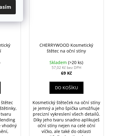
asím
tický
CHERRYWOOD Kosmetický
í
štětec na oční stíny
)
Skladem
(>20 ks)
57,02 Kč bez DPH
69 Kč
DO KOŠÍKU
 štětec
Kosmetický štěteček na oční stíny
tětinky,
je jemný a jeho špička umožňuje
 tvaru
precizní vykreslení všech detailů.
lending
Díky jeho tvaru snadno aplikuješ
je vhodný
oční stíny nejen na celé oční
nění,
víčko, ale také do oblasti