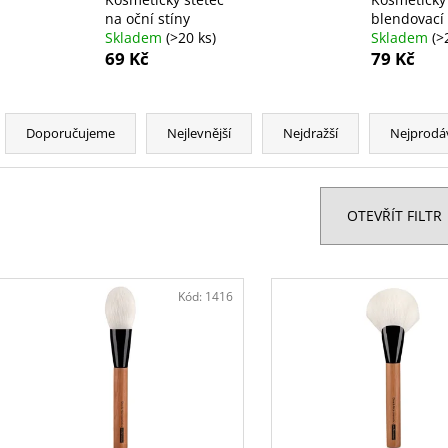
VYSOUVACÍ S OŘEZÁVÁTKEM 01 ČERNÁ
LEPIDLO, Č.3
na oční stíny
blendovací
85 Kč
75 Kč
Skladem
(>20 ks)
Skladem
(>
69 Kč
79 Kč
Ř
a
Doporučujeme
Nejlevnější
Nejdražší
Nejprodá
z
e
n
OTEVŘÍT FILTR
í
p
V
r
ý
Kód:
1416
o
p
d
i
u
s
k
p
t
r