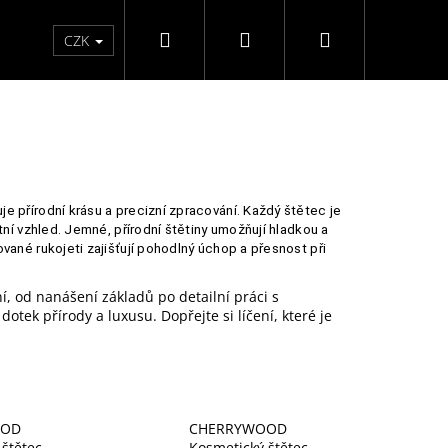
Hledat
Přihlášení
Nákupní
Péče o ruce
Péče o nohy
F3 kolekce
Pé
CZK
košík
 přírodní krásu a precizní zpracování. Každý štětec je
ní vzhled. Jemné, přírodní štětiny umožňují hladkou a
ané rukojeti zajišťují pohodlný úchop a přesnost při
í, od nanášení základů po detailní práci s
tek přírody a luxusu. Dopřejte si líčení, které je
OOD
CHERRYWOOD
ĚLÉ NEHTY FM GIRLS +
štětec
Kosmetický štětec