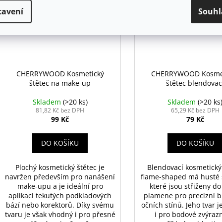
tavení
Souhl
CHERRYWOOD Kosmetický
CHERRYWOOD Kosme
štětec na make-up
štětec blendovac
Skladem
(>20 ks)
Skladem
(>20 ks
81,82 Kč bez DPH
65,29 Kč bez DPH
99 Kč
79 Kč
DO KOŠÍKU
DO KOŠÍKU
Plochý kosmetický štětec je
Blendovací kosmetický
navržen především pro nanášení
flame-shaped má husté š
make-upu a je ideální pro
které jsou střiženy do
aplikaci tekutých podkladových
plamene pro precizní b
bází nebo korektorů. Díky svému
očních stínů. Jeho tvar 
tvaru je však vhodný i pro přesné
i pro bodové zvýraz