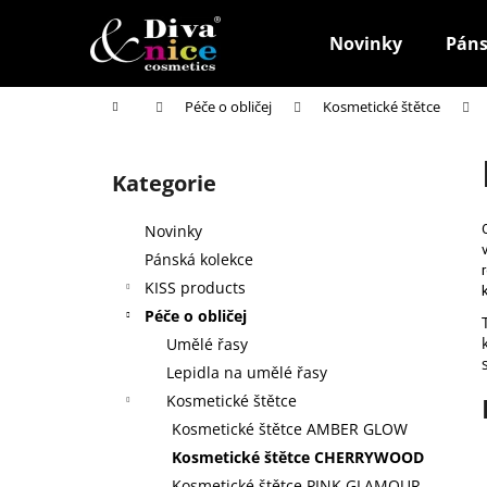
K
Přejít
na
o
Novinky
Páns
obsah
Zpět
Zpět
š
do
do
í
Domů
Péče o obličej
Kosmetické štětce
k
obchodu
obchodu
P
o
Kategorie
Přeskočit
s
kategorie
t
Novinky
r
Pánská kolekce
a
KISS products
n
Péče o obličej
n
Umělé řasy
í
Lepidla na umělé řasy
p
Kosmetické štětce
a
Kosmetické štětce AMBER GLOW
n
Kosmetické štětce CHERRYWOOD
HOUBIČKA NA MAKE-UP, KULATÁ
e
Kosmetické štětce PINK GLAMOUR