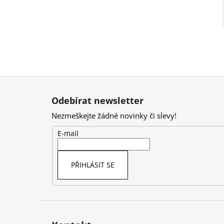
Z
á
Odebírat newsletter
p
Nezmeškejte žádné novinky či slevy!
a
t
E-mail
í
PŘIHLÁSIT SE