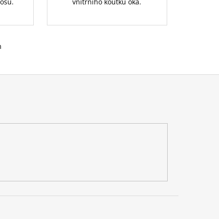
nosu.
vnitřního koutku oka.
m