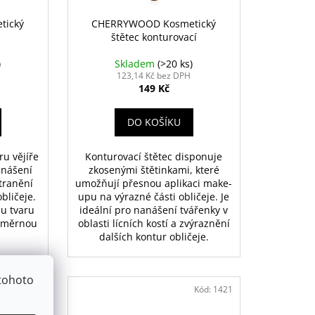
tický
CHERRYWOOD Kosmetický
štětec konturovací
)
Skladem
(>20 ks)
123,14 Kč bez DPH
149 Kč
DO KOŠÍKU
ru vějíře
Konturovací štětec disponuje
anášení
zkosenými štětinkami, které
tranění
umožňují přesnou aplikaci make-
bličeje.
upu na výrazné části obličeje. Je
u tvaru
ideální pro nanášení tvářenky v
noměrnou
oblasti lícních kostí a zvýraznění
dalších kontur obličeje.
tohoto
Kód:
1420
Kód:
1421