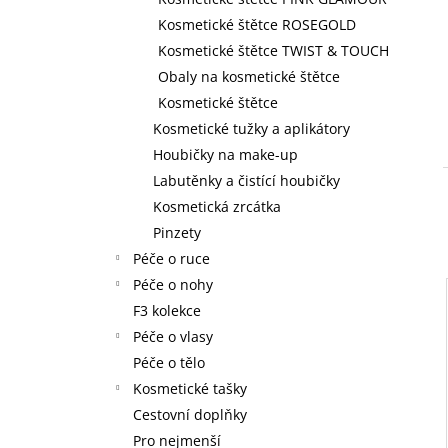
59 Kč
l
Kosmetické štětce ROSEGOLD
Kosmetické štětce TWIST & TOUCH
Obaly na kosmetické štětce
Kosmetické štětce
Kosmetické tužky a aplikátory
Houbičky na make-up
Labutěnky a čistící houbičky
Kosmetická zrcátka
Pinzety
Péče o ruce
Péče o nohy
F3 kolekce
Péče o vlasy
Péče o tělo
Kosmetické tašky
Cestovní doplňky
Pro nejmenší