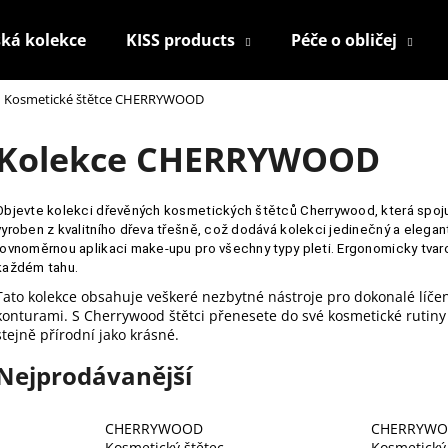
ká kolekce
KISS products
Péče o obličej
Kosmetické štětce CHERRYWOOD
Co potřebujete najít?
Kolekce CHERRYWOOD
HLEDAT
Objevte kolekci dřevěných kosmetických štětců Cherrywood, která spojuje
vyroben z kvalitního dřeva třešně, což dodává kolekci jedinečný a elegant
rovnoměrnou aplikaci make-upu pro všechny typy pleti. Ergonomicky tvarov
každém tahu.
Doporučujeme
Tato kolekce obsahuje veškeré nezbytné nástroje pro dokonalé líčen
konturami. S Cherrywood štětci přenesete do své kosmetické rutiny do
stejně přírodní jako krásné.
Nejprodávanější
CHERRYWOOD
CHERRYW
KONTUROVACÍ TUŽKA NA OČI
NALEPOVACÍ UM
Kosmetický štětec
Kosmetický 