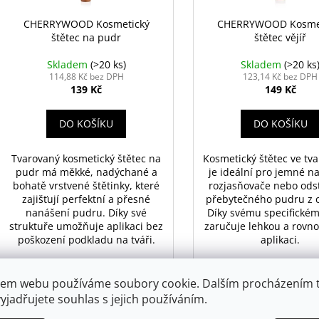
ů
o
d
CHERRYWOOD Kosmetický
CHERRYWOOD Kosme
štětec na pudr
štětec vějíř
u
k
Skladem
(>20 ks)
Skladem
(>20 ks
t
114,88 Kč bez DPH
123,14 Kč bez DPH
139 Kč
149 Kč
ů
DO KOŠÍKU
DO KOŠÍKU
Tvarovaný kosmetický štětec na
Kosmetický štětec ve tva
pudr má měkké, nadýchané a
je ideální pro jemné n
bohatě vrstvené štětinky, které
rozjasňovače nebo ods
zajišťují perfektní a přesné
přebytečného pudru z o
nanášení pudru. Díky své
Díky svému specifickém
struktuře umožňuje aplikaci bez
zaručuje lehkou a rov
poškození podkladu na tváři.
aplikaci.
em webu používáme soubory cookie. Dalším procházením 
Kód:
1419
yjadřujete souhlas s jejich používáním.