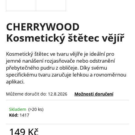
a
j
í
CHERRYWOOD
t
Kosmetický štětec vějíř
?
Kosmetický štětec ve tvaru vějíře je ideální pro
jemné nanášení rozjasňovače nebo odstranění
přebytečného pudru z obličeje. Díky svému
HLEDAT
specifickému tvaru zaručuje lehkou a rovnoměrnou
aplikaci.
Můžeme doručit do:
12.8.2026
Možnosti doručení
D
o
p
Skladem
(>20 ks)
Kód:
1417
o
r
149 Kč
u