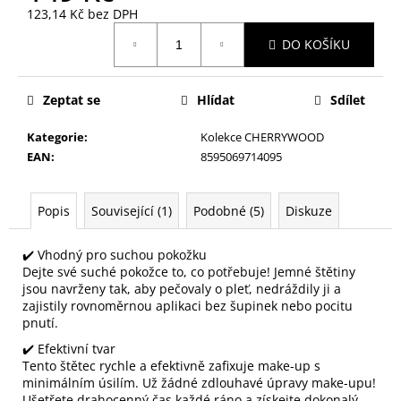
č
123,14 Kč bez DPH
u
Měrná
j
DO KOŠÍKU
cena:
e
m
e
Zeptat se
Hlídat
Sdílet
Kategorie
:
Kolekce CHERRYWOOD
KONTUROVACÍ
EAN
:
8595069714095
TUŽKA
NA
OČI
Popis
Související (1)
Podobné (5)
Diskuze
VYSOUVACÍ
S
OŘEZÁVÁTKEM
✔️ Vhodný pro suchou pokožku
01
Dejte své suché pokožce to, co potřebuje! Jemné štětiny
ČERNÁ
jsou navrženy tak, aby pečovaly o pleť, nedráždily ji a
85
zajistily rovnoměrnou aplikaci bez šupinek nebo pocitu
Kč
pnutí.
✔️ Efektivní tvar
Tento štětec rychle a efektivně zafixuje make-up s
minimálním úsilím. Už žádné zdlouhavé úpravy make-upu!
Ušetřete drahocenný čas každé ráno a získejte dokonalý