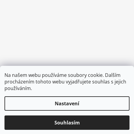
Provozní doba:
Na našem webu používáme soubory cookie. Dalším
8.00 - 15.00 hod (pondělí - pátek)
procházením tohoto webu vyjadřujete souhlas s jejich
používáním.
Nastavení
Vytvořil Shoptet
Copyright 2026
Diva & Nice Cosmetics
. Všechna práva
Souhlasím
vyhrazena.
Upravit nastavení cookies