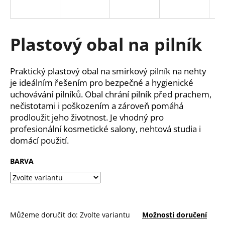
a
j
í
Plastový obal na pilník
t
?
Praktický plastový obal na smirkový pilník na nehty
je ideálním řešením pro bezpečné a hygienické
uchovávání pilníků. Obal chrání pilník před prachem,
nečistotami i poškozením a zároveň pomáhá
prodloužit jeho životnost. Je vhodný pro
HLEDAT
profesionální kosmetické salony, nehtová studia i
domácí použití.
D
BARVA
o
p
o
r
u
Můžeme doručit do:
Zvolte variantu
Možnosti doručení