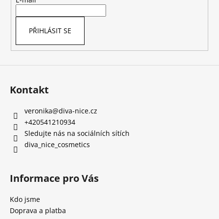
t
í
PŘIHLÁSIT SE
Kontakt
veronika
@
diva-nice.cz
+420541210934
Sledujte nás na sociálních sítích
diva_nice_cosmetics
Informace pro Vás
Kdo jsme
Doprava a platba