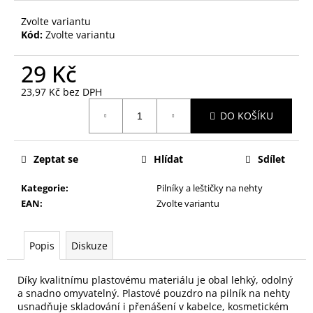
č
u
Zvolte variantu
j
Kód:
Zvolte variantu
e
m
29 Kč
e
23,97 Kč bez DPH
Měrná
DO KOŠÍKU
cena:
PILNÍK
NA
NEHTY
Z
Zeptat se
Hlídat
Sdílet
JAPONSKÉHO
PAPÍRU,
Kategorie
:
Pilníky a leštičky na nehty
OVÁLNÝ
EAN
:
Zvolte variantu
49
Kč
Popis
Diskuze
Díky kvalitnímu plastovému materiálu je obal lehký, odolný
a snadno omyvatelný. Plastové pouzdro na pilník na nehty
usnadňuje skladování i přenášení v kabelce, kosmetickém