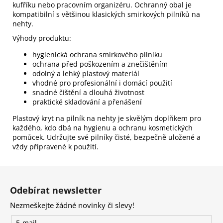
kufříku nebo pracovním organizéru. Ochranný obal je
kompatibilní s většinou klasických smirkových pilníků na
nehty.
Výhody produktu:
hygienická ochrana smirkového pilníku
ochrana před poškozením a znečištěním
odolný a lehký plastový materiál
vhodné pro profesionální i domácí použití
snadné čištění a dlouhá životnost
praktické skladování a přenášení
Plastový kryt na pilník na nehty je skvělým doplňkem pro
každého, kdo dbá na hygienu a ochranu kosmetických
pomůcek. Udržujte své pilníky čisté, bezpečně uložené a
vždy připravené k použití.
Z
á
Odebírat newsletter
p
Nezmeškejte žádné novinky či slevy!
a
E-mail