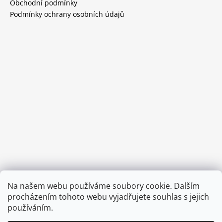
Obchodní podmínky
Podmínky ochrany osobních údajů
Provozní doba:
Na našem webu používáme soubory cookie. Dalším
8.00 - 15.00 hod (pondělí - pátek)
procházením tohoto webu vyjadřujete souhlas s jejich
používáním.