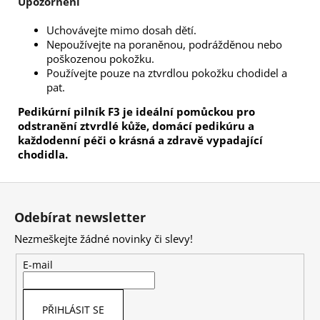
Upozornění
Uchovávejte mimo dosah dětí.
Nepoužívejte na poraněnou, podrážděnou nebo
poškozenou pokožku.
Používejte pouze na ztvrdlou pokožku chodidel a
pat.
Pedikúrní pilník F3 je ideální pomůckou pro
odstranění ztvrdlé kůže, domácí pedikúru a
každodenní péči o krásná a zdravě vypadající
chodidla.
Z
á
Odebírat newsletter
p
Nezmeškejte žádné novinky či slevy!
a
t
E-mail
í
PŘIHLÁSIT SE