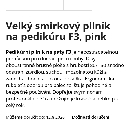
a
j
í
Velký smirkový pilník
t
na pedikúru F3, pink
?
Pedikúrní pilník na paty F3
je nepostradatelnou
pomůckou pro domácí péči o nohy. Díky
oboustranné brusné ploše s hrubostí 80/150 snadno
HLEDAT
odstraní ztvrdlou, suchou i mozolnatou kůži a
zanechá chodidla dokonale hladká. Ergonomická
rukojeť s oporou pro palec zajišťuje pohodlné a
bezpečné používání. Dopřejte svým nohám
D
profesionální péči a udržujte je krásné a hebké po
o
p
celý rok.
o
Můžeme doručit do:
12.8.2026
Možnosti doručení
r
u