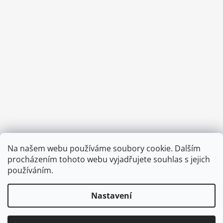
Provozní doba:
Na našem webu používáme soubory cookie. Dalším
8.00 - 15.00 hod (pondělí - pátek)
procházením tohoto webu vyjadřujete souhlas s jejich
používáním.
Nastavení
Vytvořil Shoptet
Copyright 2026
Diva & Nice Cosmetics
. Všechna práva