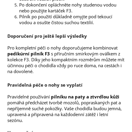
Po dokončení opláchněte nohy studenou vodou
nebo použijte kartáček F3.
Pilník po použití důkladně omyjte pod tekoucí
vodou a osušte čistou suchou textilií.
Doporučení pro ještě lepší výsledky
Pro kompletní péči o nohy doporučujeme kombinovat
pedikúrní pilník F3
s příručním smirkovým oválkem z
kolekce F3. Díky jeho kompaktním rozměrům můžete mít
účinnou péči o chodidla vždy po ruce doma, na cestách i
na dovolené.
Pravidelná péče o nohy se vyplatí
Pravidelné používání
pilníku na paty a ztvrdlou kůži
pomáhá předcházet tvorbě mozolů, popraskaných pat a
nepříjemně suché pokožky. Vaše chodidla budou jemná,
upravená a připravená na každodenní zátěž i letní
sezónu.