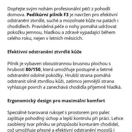
Dopřejte svým nohám profesionální péči z pohodlí
domova.
Pedikúrní pilník F3
je navržen pro efektivní
odstranění ztvrdlé, suché a mozolnaté kůže na patách i
chodidlech. Pravidelná péče o nohy pomáhá udržovat
pokožku jemnou, hladkou a zdravě vypadající během
celého roku, nejen v letních měsících.
Efektivní odstranění ztvrdlé kůže
Pilník je vybaven oboustrannou brusnou plochou s
hrubostí
80/150
, která umožňuje postupné a šetrné
odstranění odolné pokožky. Hrubší strana pomáhá
odstranit silně ztvrdlou kůži, zatímco jemnější strana
vyhlazuje povrch a zanechává chodidla příjemně hladká.
Ergonomický design pro maximální komfort
Speciálně tvarovaná rukojeť s prostorem pro palec
zajišťuje pohodlný úchop a lepší kontrolu při práci. Lehce
zaoblený tvar pilníku se přizpůsobí konturám chodidel,
což umožňuje přesné a efektivní odstranění mozolů i