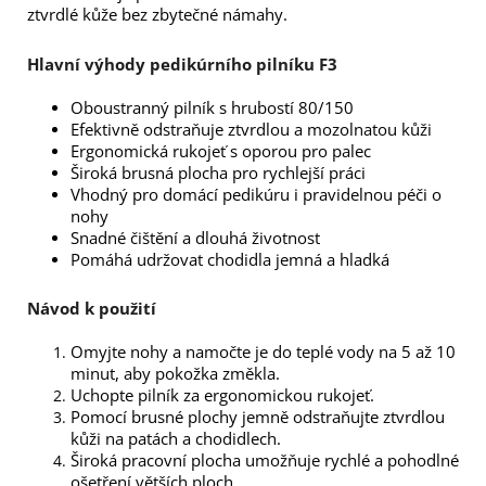
ztvrdlé kůže bez zbytečné námahy.
Hlavní výhody pedikúrního pilníku F3
Oboustranný pilník s hrubostí 80/150
Efektivně odstraňuje ztvrdlou a mozolnatou kůži
Ergonomická rukojeť s oporou pro palec
Široká brusná plocha pro rychlejší práci
Vhodný pro domácí pedikúru i pravidelnou péči o
nohy
Snadné čištění a dlouhá životnost
Pomáhá udržovat chodidla jemná a hladká
Návod k použití
Omyjte nohy a namočte je do teplé vody na 5 až 10
minut, aby pokožka změkla.
Uchopte pilník za ergonomickou rukojeť.
Pomocí brusné plochy jemně odstraňujte ztvrdlou
kůži na patách a chodidlech.
Široká pracovní plocha umožňuje rychlé a pohodlné
ošetření větších ploch.