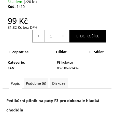
č
Skladem
(>20 ks)
u
Kód:
1410
j
e
99 Kč
m
81,82 Kč bez DPH
e
Měrná
DO KOŠÍKU
cena:
SAFÍROVÝ
PILNÍK
Zeptat se
Hlídat
Sdílet
NA
NEHTY
F3
Kategorie
:
F3 kolekce
MALÝ
EAN
:
8595069714026
59
Kč
Popis
Podobné (6)
Diskuze
Pedikúrní pilník na paty F3 pro dokonale hladká
chodidla