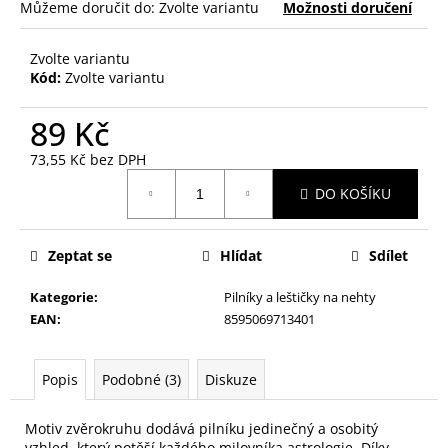
č
Můžeme doručit do:
Zvolte variantu
Možnosti doručení
u
j
Zvolte variantu
e
Kód:
Zvolte variantu
m
e
89 Kč
73,55 Kč bez DPH
PILNÍK
Měrná
NA
DO KOŠÍKU
cena:
NEHTY
SMIRKOVÝ
MALÝ
Zeptat se
Hlídat
Sdílet
BABY,
BAREVNÝ
Kategorie
:
Pilníky a leštičky na nehty
29
Kč
EAN
:
8595069713401
Popis
Podobné (3)
Diskuze
Motiv zvěrokruhu dodává pilníku jedinečný a osobitý
vzhled, který potěší každého milovníka astrologie. Díky