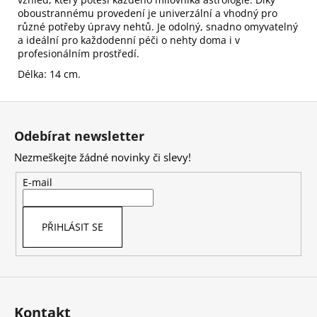
oboustrannému provedení je univerzální a vhodný pro
různé potřeby úpravy nehtů. Je odolný, snadno omyvatelný
a ideální pro každodenní péči o nehty doma i v
profesionálním prostředí.
Délka: 14 cm.
Z
á
Odebírat newsletter
p
Nezmeškejte žádné novinky či slevy!
a
t
E-mail
í
PŘIHLÁSIT SE
Kontakt