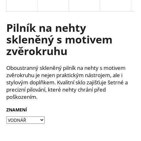
a
j
í
Pilník na nehty
t
skleněný s motivem
?
zvěrokruhu
Oboustranný skleněný pilník na nehty s motivem
HLEDAT
zvěrokruhu je nejen praktickým nástrojem, ale i
stylovým doplňkem. Kvalitní sklo zajišťuje šetrné a
precizní pilování, které nehty chrání před
poškozením.
D
o
ZNAMENÍ
p
o
r
u