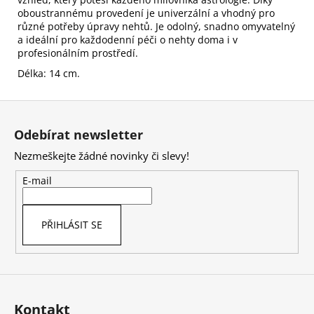
oboustrannému provedení je univerzální a vhodný pro
různé potřeby úpravy nehtů. Je odolný, snadno omyvatelný
a ideální pro každodenní péči o nehty doma i v
profesionálním prostředí.
Délka: 14 cm.
Z
á
Odebírat newsletter
p
Nezmeškejte žádné novinky či slevy!
a
t
E-mail
í
PŘIHLÁSIT SE
Kontakt