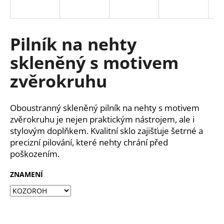
a
j
í
Pilník na nehty
t
skleněný s motivem
?
zvěrokruhu
Oboustranný skleněný pilník na nehty s motivem
HLEDAT
zvěrokruhu je nejen praktickým nástrojem, ale i
stylovým doplňkem. Kvalitní sklo zajišťuje šetrné a
precizní pilování, které nehty chrání před
poškozením.
D
o
ZNAMENÍ
p
o
r
u