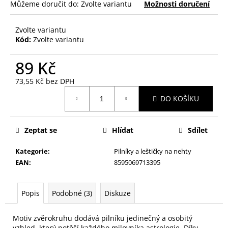
č
Můžeme doručit do:
Zvolte variantu
Možnosti doručení
u
j
Zvolte variantu
e
Kód:
Zvolte variantu
m
e
89 Kč
73,55 Kč bez DPH
SAFÍROVÝ
Měrná
PILNÍK
DO KOŠÍKU
cena:
NA
NEHTY
F3
Zeptat se
Hlídat
Sdílet
MALÝ
59
Kategorie
:
Pilníky a leštičky na nehty
Kč
EAN
:
8595069713395
Popis
Podobné (3)
Diskuze
Motiv zvěrokruhu dodává pilníku jedinečný a osobitý
vzhled, který potěší každého milovníka astrologie. Díky