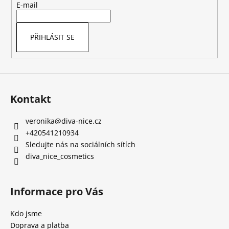
t
E-mail
í
PŘIHLÁSIT SE
Kontakt
veronika
@
diva-nice.cz
+420541210934
Sledujte nás na sociálních sítích
diva_nice_cosmetics
Informace pro Vás
Kdo jsme
Doprava a platba