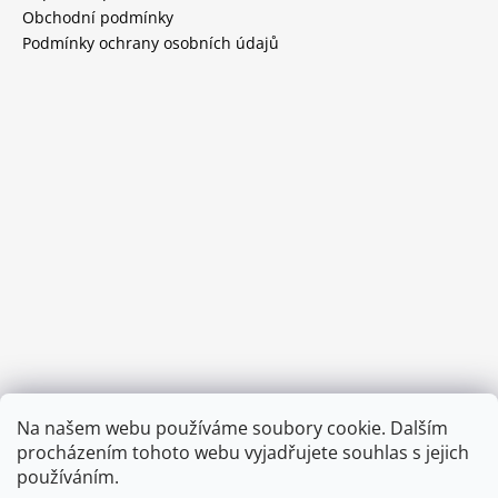
Obchodní podmínky
Podmínky ochrany osobních údajů
Provozní doba:
Na našem webu používáme soubory cookie. Dalším
8.00 - 15.00 hod (pondělí - pátek)
procházením tohoto webu vyjadřujete souhlas s jejich
používáním.