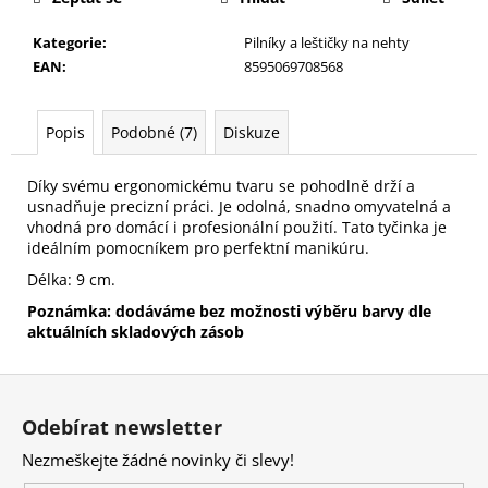
č
u
Kategorie
:
Pilníky a leštičky na nehty
j
EAN
:
8595069708568
e
m
e
Popis
Podobné (7)
Diskuze
Díky svému ergonomickému tvaru se pohodlně drží a
HOUBIČKA
NA
usnadňuje precizní práci. Je odolná, snadno omyvatelná a
MAKE-
vhodná pro domácí i profesionální použití. Tato tyčinka je
UP,
ideálním pomocníkem pro perfektní manikúru.
KULATÁ
Délka: 9 cm.
59
Kč
Poznámka: dodáváme bez možnosti výběru barvy dle
aktuálních skladových zásob
Z
á
Odebírat newsletter
p
Nezmeškejte žádné novinky či slevy!
a