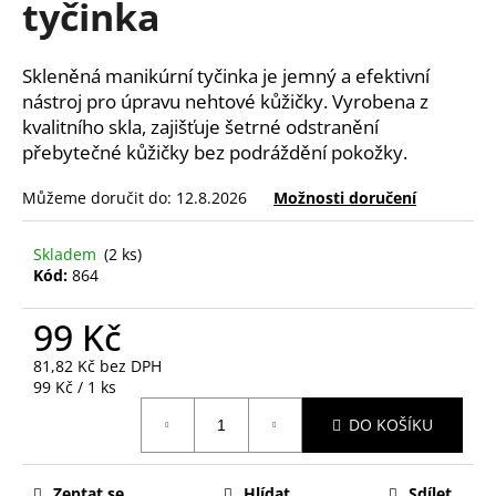
tyčinka
a
j
Skleněná manikúrní tyčinka je jemný a efektivní
í
nástroj pro úpravu nehtové kůžičky. Vyrobena z
t
kvalitního skla, zajišťuje šetrné odstranění
?
přebytečné kůžičky bez podráždění pokožky.
Můžeme doručit do:
12.8.2026
Možnosti doručení
Skladem
(2 ks)
HLEDAT
Kód:
864
99 Kč
D
81,82 Kč bez DPH
o
Měrná
99 Kč / 1 ks
p
cena:
o
DO KOŠÍKU
r
u
Zeptat se
Hlídat
Sdílet