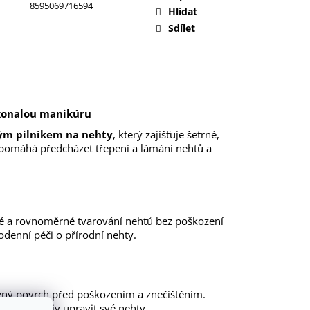
8595069716594
Hlídat
Sdílet
konalou manikúru
ým pilníkem na nehty
, který zajišťuje šetrné,
pomáhá předcházet třepení a lámání nehtů a
é a rovnoměrné tvarování nehtů bez poškození
denní péči o přírodní nehty.
něný povrch před poškozením a znečištěním.
 a kdykoliv upravit své nehty.