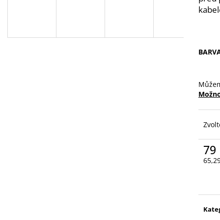
VYSOUVACÍ S OŘEZÁVÁTKEM 01 ČERNÁ
LEPIDLO, Č.3
kabel
85 Kč
75 Kč
BARV
Můžem
Možno
Zvolt
79
65,2
Měr
cena
Kate