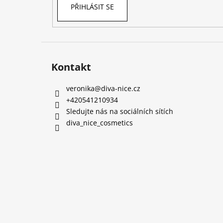
PŘIHLÁSIT SE
Kontakt
veronika
@
diva-nice.cz
+420541210934
Sledujte nás na sociálních sítích
diva_nice_cosmetics