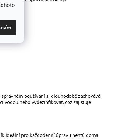
tohoto
asím
ři správném používání si dlouhodobě zachovává
ucí vodou nebo vydezinfikovat, což zajišťuje
ník ideální pro každodenní úpravu nehtů doma,