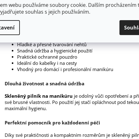
em webu používáme soubory cookie. Dalším procházením 
yjadřujete souhlas s jejich používáním.
Hlavní výhody skleněného pilníku
Šetrné pilování bez třepení a lámání nehtů
tavení
Souhl
Vysoce kvalitní a odolné sklo
Vhodný pro přírodní nehty
Hladké a přesné tvarování nehtů
Snadná údržba a hygienické použití
Praktické ochranné pouzdro
Ideální do kabelky i na cesty
Vhodný pro domácí i profesionální manikúru
Dlouhá životnost a snadná údržba
Skleněný pilník na manikúru
je odolný vůči opotřebení a p
své brusné vlastnosti. Po použití jej stačí opláchnout pod teko
maximální hygienu.
Perfektní pomocník pro každodenní péči
Díky své praktičnosti a kompaktním rozměrům je skleněný pil