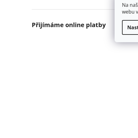
Na naš
webu v
Přijímáme online platby
Nas