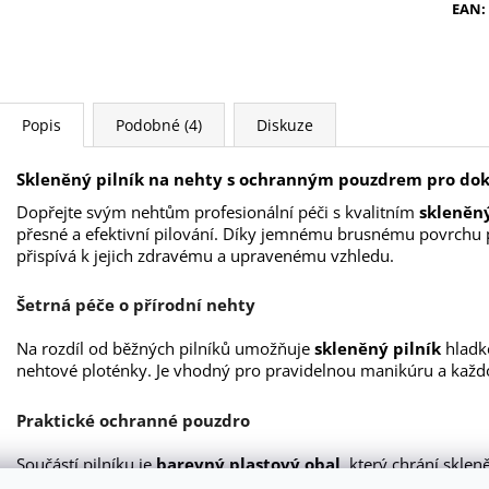
EAN
:
Popis
Podobné (4)
Diskuze
Skleněný pilník na nehty s ochranným pouzdrem pro do
Dopřejte svým nehtům profesionální péči s kvalitním
skleněn
přesné a efektivní pilování. Díky jemnému brusnému povrchu 
přispívá k jejich zdravému a upravenému vzhledu.
Šetrná péče o přírodní nehty
Na rozdíl od běžných pilníků umožňuje
skleněný pilník
hladk
nehtové ploténky. Je vhodný pro pravidelnou manikúru a každo
Praktické ochranné pouzdro
Součástí pilníku je
barevný plastový obal
, který chrání skle
Díky kompaktním rozměrům můžete mít pilník neustále při sobě