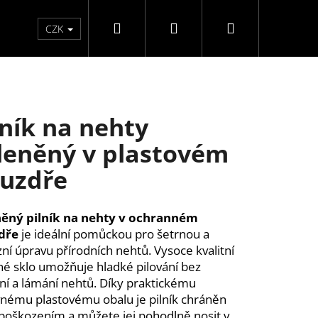
Hledat
Přihlášení
Nákupní
Péče o ruce
Péče o nohy
F3 kolekce
Pé
CZK
košík
lník na nehty
leněný v plastovém
uzdře
něný pilník na nehty v ochranném
dře
je ideální pomůckou pro šetrnou a
zní úpravu přírodních nehtů. Vysoce kvalitní
né sklo umožňuje hladké pilování bez
ní a lámání nehtů. Díky praktickému
nému plastovému obalu je pilník chráněn
ĚLÉ NEHTY FM GIRLS +
poškozením a můžete jej pohodlně nosit v