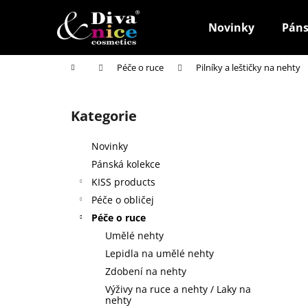
K
Přejít
na
o
Novinky
Páns
obsah
Zpět
Zpět
š
do
do
í
Domů
Péče o ruce
Pilníky a leštičky na nehty
k
obchodu
obchodu
P
o
Kategorie
Přeskočit
s
kategorie
t
Novinky
r
Pánská kolekce
a
KISS products
n
Péče o obličej
n
Péče o ruce
í
Umělé nehty
p
Lepidla na umělé nehty
a
Zdobení na nehty
n
Výživy na ruce a nehty / Laky na
HOUBIČKA NA MAKE-UP, KULATÁ
e
nehty