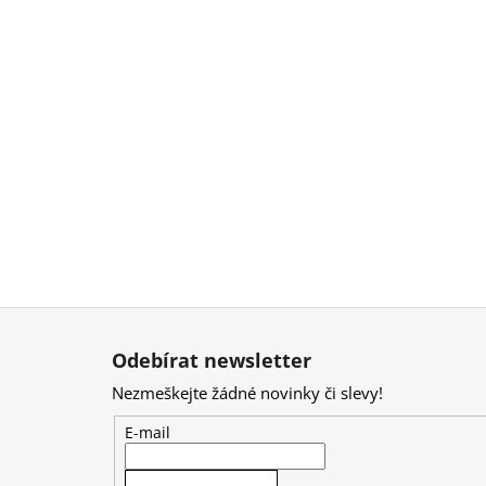
Z
á
Odebírat newsletter
p
Nezmeškejte žádné novinky či slevy!
a
t
E-mail
í