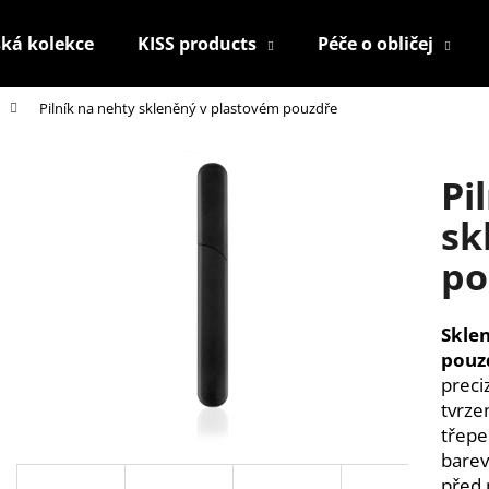
ká kolekce
KISS products
Péče o obličej
Pilník na nehty skleněný v plastovém pouzdře
Co potřebujete najít?
Pi
HLEDAT
sk
po
Doporučujeme
Skle
pouz
preci
tvrze
třepe
barev
KONTUROVACÍ TUŽKA NA OČI
NALEPOVACÍ UM
před 