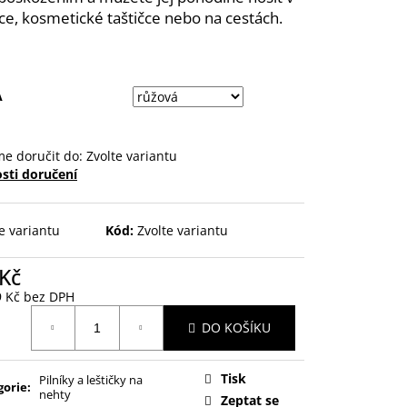
ce, kosmetické taštičce nebo na cestách.
A
e doručit do:
Zvolte variantu
sti doručení
e variantu
Kód:
Zvolte variantu
 Kč
9 Kč bez DPH
ná
DO KOŠÍKU
:
Tisk
Pilníky a leštičky na
gorie
:
nehty
Zeptat se