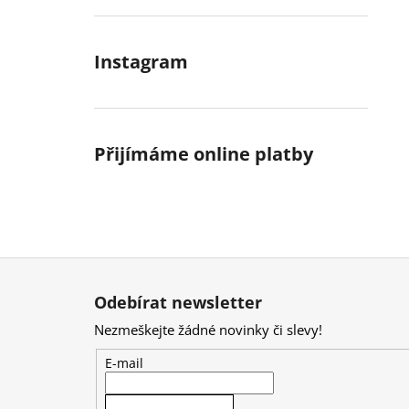
Instagram
Přijímáme online platby
Z
á
Odebírat newsletter
p
Nezmeškejte žádné novinky či slevy!
a
t
E-mail
í