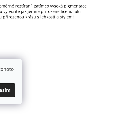
noměrné roztírání, zatímco vysoká pigmentace
u vytvoříte jak jemné přirozené líčení, tak i
 přirozenou krásu s lehkostí a stylem!
tohoto
asím