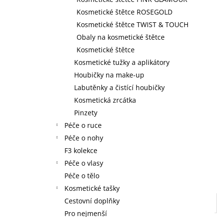
59 Kč
l
Kosmetické štětce ROSEGOLD
Kosmetické štětce TWIST & TOUCH
Obaly na kosmetické štětce
Kosmetické štětce
Kosmetické tužky a aplikátory
Houbičky na make-up
Labutěnky a čistící houbičky
Kosmetická zrcátka
Pinzety
Péče o ruce
Péče o nohy
F3 kolekce
Péče o vlasy
Péče o tělo
Kosmetické tašky
Cestovní doplňky
Pro nejmenší