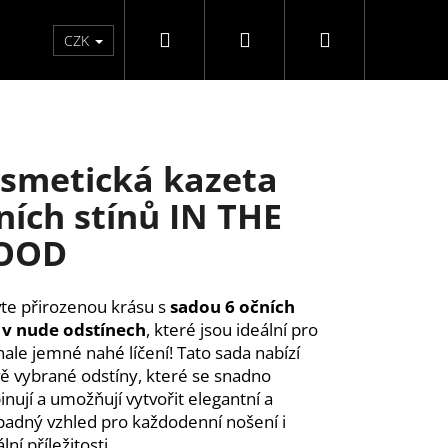
Hledat
Přihlášení
Nákupní
Péče o ruce
Péče o nohy
F3 kolekce
Pé
CZK
košík
smetická kazeta
ních stínů IN THE
OOD
te přirozenou krásu s
sadou 6 očních
 v nude odstínech
, které jsou ideální pro
ale jemné nahé líčení! Tato sada nabízí
vě vybrané odstíny, které se snadno
nují a umožňují vytvořit elegantní a
adný vzhled pro každodenní nošení i
ĚLÉ NEHTY FM GIRLS +
lní příležitosti.