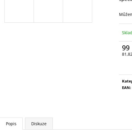
VYSOUVACÍ S OŘEZÁVÁTKEM 01 ČERNÁ
LEPIDLO, Č.3
85 Kč
75 Kč
Můžem
Skl
99
81,8
Měr
cena
Kate
EAN
:
Popis
Diskuze