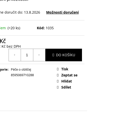
e doručit do:
13.8.2026
Možnosti doručení
adem
(>20 ks)
Kód:
1035
 Kč
2 Kč bez DPH
ná
DO KOŠÍKU
:
Tisk
gorie
:
Péče o obličej
8595069710288
Zeptat se
Hlídat
Sdílet