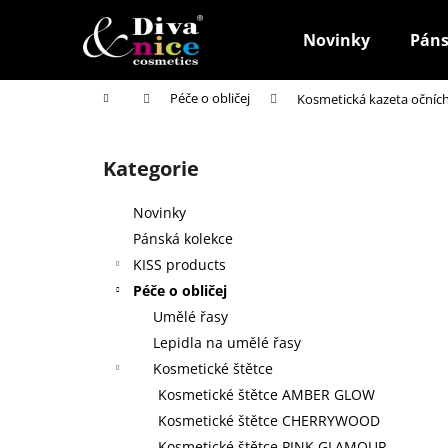
K
Přejít
na
o
Novinky
Páns
obsah
Zpět
Zpět
š
do
do
í
Domů
Péče o obličej
Kosmetická kazeta očníc
k
obchodu
obchodu
P
o
Kategorie
Přeskočit
s
kategorie
t
Novinky
r
Pánská kolekce
a
KISS products
n
Péče o obličej
n
Umělé řasy
í
Lepidla na umělé řasy
p
Kosmetické štětce
a
Kosmetické štětce AMBER GLOW
n
Kosmetické štětce CHERRYWOOD
HOUBIČKA NA MAKE-UP, KULATÁ
e
Kosmetické štětce PINK GLAMOUR