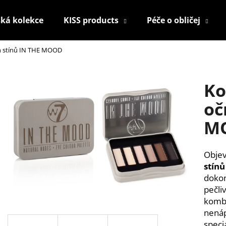
ká kolekce
KISS products
Péče o obličej
h stínů IN THE MOOD
Co potřebujete najít?
Ko
HLEDAT
oč
M
Doporučujeme
Objev
stínů
dokon
pečli
kombi
nenáp
KONTUROVACÍ TUŽKA NA OČI
NALEPOVACÍ UM
speciá