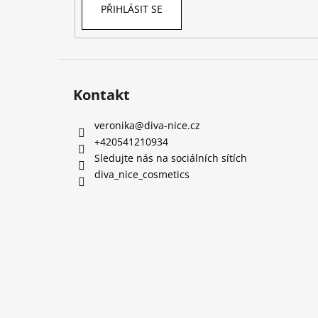
PŘIHLÁSIT SE
Kontakt
veronika
@
diva-nice.cz
+420541210934
Sledujte nás na sociálních sítích
diva_nice_cosmetics