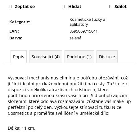
č
Zeptat se
Hlídat
Sdílet
u
j
Kosmetické tužky a
e
Kategorie
:
aplikátory
m
EAN
:
8595069715641
e
Barva
:
zelená
NALEPOVACÍ
Popis
Související (4)
Podobné (1)
Diskuze
UMĚLÉ
NEHTY
FM
GIRLS
Vysouvací mechanismus eliminuje potřebu ořezávání, což 
+
ji činí ideální pro každodenní použití i na cesty. Tužka je k 
LEPIDLO,
dispozici v několika atraktivních odstínech, které 
Č.4
podtrhnou přirozenou krásu vašich očí. S dlouhotrvajícím 
75
složením, které odolává rozmazávání, zůstane váš make-up 
Kč
perfektní po celý den. Vyzkoušejte stínovací tužku Nice 
Cosmetics a proměňte své líčení v umělecké dílo!
Délka: 11 cm.