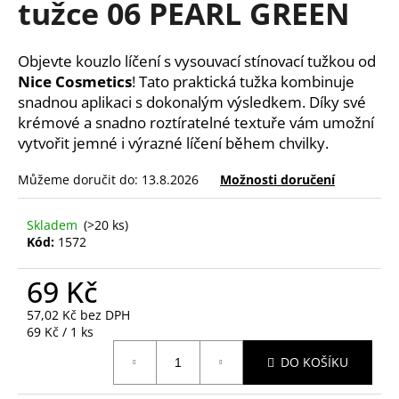
tužce 06 PEARL GREEN
a
j
Objevte kouzlo líčení s vysouvací stínovací tužkou od
í
Nice Cosmetics
! Tato praktická tužka kombinuje
t
snadnou aplikaci s dokonalým výsledkem. Díky své
?
krémové a snadno roztíratelné textuře vám umožní
vytvořit jemné i výrazné líčení během chvilky.
Můžeme doručit do:
13.8.2026
Možnosti doručení
HLEDAT
Skladem
(>20 ks)
Kód:
1572
69 Kč
D
o
57,02 Kč bez DPH
p
Měrná
69 Kč / 1 ks
o
cena:
r
DO KOŠÍKU
u