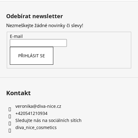
Z
á
Odebírat newsletter
p
Nezmeškejte žádné novinky či slevy!
a
t
E-mail
í
PŘIHLÁSIT SE
Kontakt
veronika
@
diva-nice.cz
+420541210934
Sledujte nás na sociálních sítích
diva_nice_cosmetics