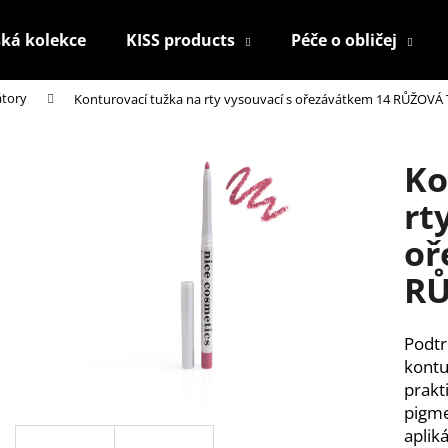
ká kolekce
KISS products
Péče o obličej
átory
Konturovací tužka na rty vysouvací s ořezávátkem 14 RŮŽOV
Co potřebujete najít?
Ko
HLEDAT
rt
oř
Doporučujeme
R
Podtr
kontu
prakt
pigme
KONTUROVACÍ TUŽKA NA OČI
NALEPOVACÍ UM
aplik