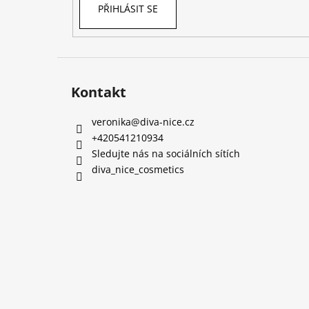
PŘIHLÁSIT SE
Kontakt
veronika
@
diva-nice.cz
+420541210934
Sledujte nás na sociálních sítích
diva_nice_cosmetics