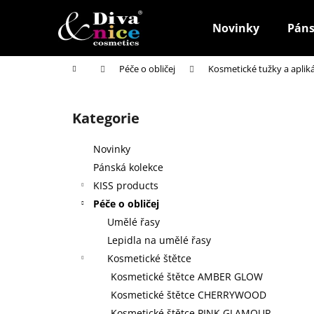
K
Přejít
na
o
Novinky
Páns
obsah
Zpět
Zpět
š
do
do
í
Domů
Péče o obličej
Kosmetické tužky a aplik
k
obchodu
obchodu
P
o
Kategorie
Přeskočit
s
kategorie
t
Novinky
r
Pánská kolekce
a
KISS products
n
Péče o obličej
n
Umělé řasy
í
Lepidla na umělé řasy
p
Kosmetické štětce
a
Kosmetické štětce AMBER GLOW
n
Kosmetické štětce CHERRYWOOD
HOUBIČKA NA MAKE-UP, KULATÁ
e
Kosmetické štětce PINK GLAMOUR