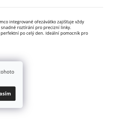
co integrované ořezávátko zajišťuje vždy 
nadné roztírání pro precizní linky. 
 perfektní po celý den. Ideální pomocník pro 
tohoto
asím