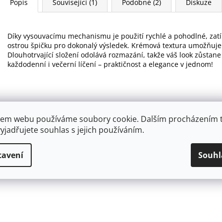
Popis
Související (1)
Podobné (2)
Diskuze
Díky vysouvacímu mechanismu je použití rychlé a pohodlné, zatím
ostrou špičku pro dokonalý výsledek. Krémová textura umožňuje s
Dlouhotrvající složení odolává rozmazání, takže váš look zůstane
každodenní i večerní líčení – praktičnost a elegance v jednom!
em webu používáme soubory cookie. Dalším procházením 
yjadřujete souhlas s jejich používáním.
tavení
Souhl