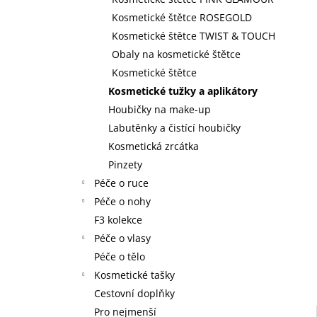
59 Kč
l
Kosmetické štětce ROSEGOLD
Kosmetické štětce TWIST & TOUCH
Obaly na kosmetické štětce
Kosmetické štětce
Kosmetické tužky a aplikátory
Houbičky na make-up
Labutěnky a čistící houbičky
Kosmetická zrcátka
Pinzety
Péče o ruce
Péče o nohy
F3 kolekce
Péče o vlasy
Péče o tělo
Kosmetické tašky
Cestovní doplňky
Pro nejmenší