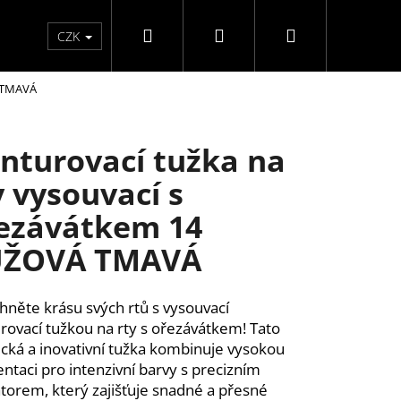
Hledat
Přihlášení
Nákupní
Péče o ruce
Péče o nohy
F3 kolekce
Pé
CZK
Á TMAVÁ
košík
nturovací tužka na
y vysouvací s
ezávátkem 14
ŮŽOVÁ TMAVÁ
hněte krásu svých rtů s vysouvací
rovací tužkou na rty s ořezávátkem! Tato
ická a inovativní tužka kombinuje vysokou
ntaci pro intenzivní barvy s precizním
ĚLÉ NEHTY FM GIRLS +
átorem, který zajišťuje snadné a přesné