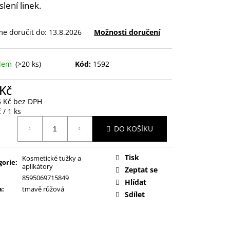
lení linek.
e doručit do:
13.8.2026
Možnosti doručení
adem
(>20 ks)
Kód:
1592
 Kč
5 Kč bez DPH
ná
 / 1 ks
:
DO KOŠÍKU
Tisk
Kosmetické tužky a
gorie
:
aplikátory
Zeptat se
8595069715849
Hlídat
a
:
tmavě růžová
Sdílet