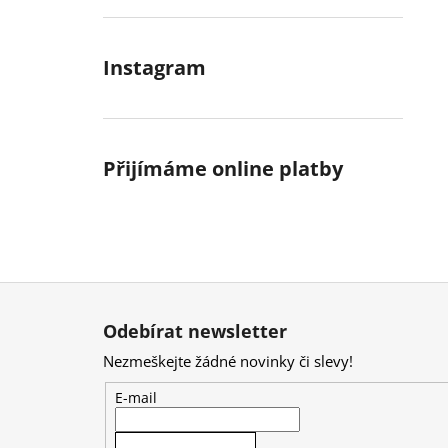
Instagram
Přijímáme online platby
Z
á
Odebírat newsletter
p
Nezmeškejte žádné novinky či slevy!
a
t
E-mail
í