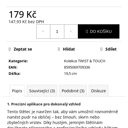
č
u
179 Kč
j
e
147,93 Kč bez DPH
m
Měrná
DO KOŠÍKU
e
cena:
HOUBIČKA
Zeptat se
Hlídat
Sdílet
NA
MAKE-
Kategorie
:
Kolekce TWIST & TOUCH
UP,
EAN
:
8595069709336
KULATÁ
Délka
:
19,5 cm
59
Kč
Popis
Související (3)
Podobné (3)
Diskuze
1. Precizní aplikace pro dokonalý vzhled
Tento štětec je navržen tak, aby vám umožnil rovnoměrně
nanést pudr na obličej – bez šmouh, skvrn nebo
zbytečných vrstev. Díky hustým, jemným štětinám
dosáhnete přirozeného a profesionálního vzhledu během