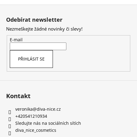
Z
á
Odebírat newsletter
p
Nezmeškejte žádné novinky či slevy!
a
t
E-mail
í
PŘIHLÁSIT SE
Kontakt
veronika
@
diva-nice.cz
+420541210934
Sledujte nás na sociálních sítích
diva_nice_cosmetics