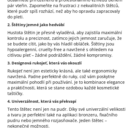
pár vteřin. Zapomeňte na frustraci z nekvalitních štětců,
které pudr spíš rozhází, než aby ho opravdu zapracovaly
do pleti.
2. Štětiny jemné jako hedvábí
Hustota štětin je přesně vyladěná, aby zajistila maximální
kontrolu a preciznost, zatímco jejich jemnost zaručuje, že
se budete cítit, jako by vás hladil obláček. Štětiny jsou
hypoalergenní, cruelty-free a navržené s ohledem na
citlivou pleť – žádné podráždění, žádné kompromisy.
3. Designová rukojeť, která vás okouzlí
Rukojeť není jen esteticky krásná, ale také ergonomicky
navržená. Padne perfektně do ruky, což vám poskytne
maximální pohodlí při používání. Je to kombinace elegance
a praktičnosti, která se stane ozdobou každé kosmetické
taštičky.
4. Univerzálnost, která vás překvapí
Tento štětec není jen na pudr. Díky své univerzální velikosti
a tvaru je perfektní také na aplikaci bronzeru, fixačního
pudru nebo jemného rozjasňovače. Jeden štětec –
nekonečné možnosti.