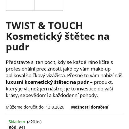
a
j
í
TWIST & TOUCH
t
Kosmetický štětec na
?
pudr
Představte si ten pocit, kdy se každé ráno líčíte s
HLEDAT
profesionální precizností, jako by vám make-up
aplikoval špičkový vizážista. Přesně to vám nabízí náš
luxusní kosmetický štětec na pudr
– produkt,
který je víc než jen nástroj; je to investice do vaší
D
krásy, sebevědomí a každodenní pohody.
o
p
Můžeme doručit do:
13.8.2026
Možnosti doručení
o
r
Skladem
(>20 ks)
u
Kód:
941