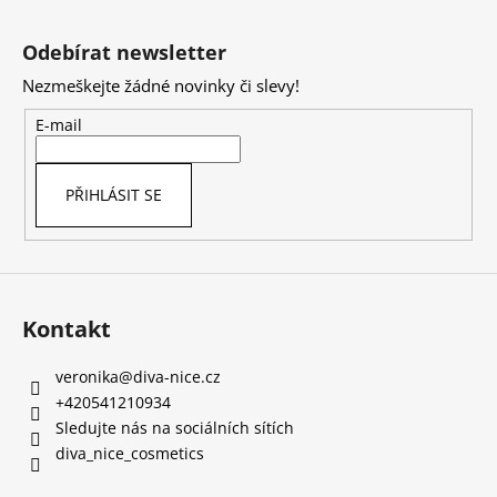
Z
á
Odebírat newsletter
p
Nezmeškejte žádné novinky či slevy!
a
t
E-mail
í
PŘIHLÁSIT SE
Kontakt
veronika
@
diva-nice.cz
+420541210934
Sledujte nás na sociálních sítích
diva_nice_cosmetics