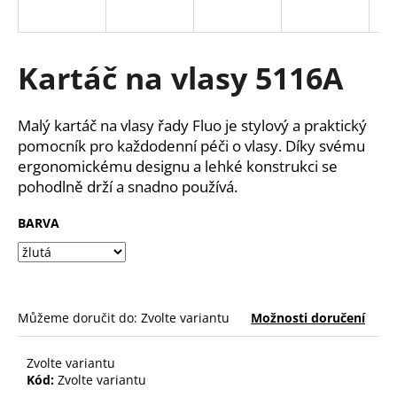
a
j
í
Kartáč na vlasy 5116A
t
?
Malý kartáč na vlasy řady Fluo je stylový a praktický
pomocník pro každodenní péči o vlasy. Díky svému
ergonomickému designu a lehké konstrukci se
pohodlně drží a snadno používá.
HLEDAT
BARVA
D
o
Můžeme doručit do:
Zvolte variantu
Možnosti doručení
p
o
r
Zvolte variantu
u
Kód:
Zvolte variantu