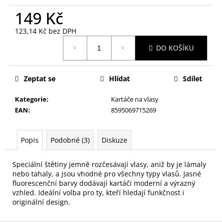
č
u
149 Kč
j
123,14 Kč bez DPH
e
Měrná
m
DO KOŠÍKU
cena:
e
Zeptat se
Hlídat
Sdílet
HOUBIČKA
NA
Kategorie
:
Kartáče na vlasy
MAKE-
UP,
EAN
:
8595069715269
KULATÁ
59
Popis
Podobné (3)
Diskuze
Kč
Speciální štětiny jemně rozčesávají vlasy, aniž by je lámaly
nebo tahaly, a jsou vhodné pro všechny typy vlasů. Jasné
fluorescenční barvy dodávají kartáči moderní a výrazný
vzhled. Ideální volba pro ty, kteří hledají funkčnost i
originální design.