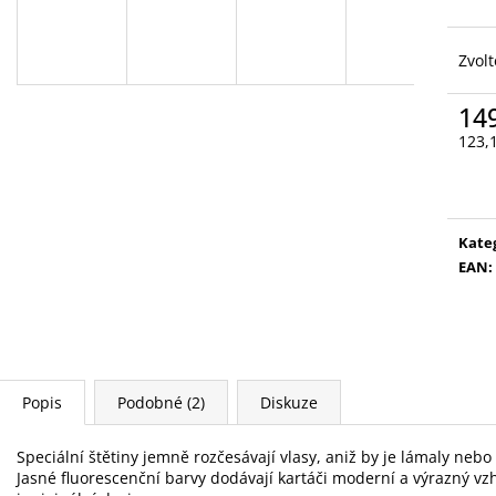
VYSOUVACÍ S OŘEZÁVÁTKEM 01 ČERNÁ
V0035
85 Kč
89 Kč
Zvolt
14
123,
Měr
cena
Kate
EAN
:
Popis
Podobné (2)
Diskuze
Speciální štětiny jemně rozčesávají vlasy, aniž by je lámaly nebo
Jasné fluorescenční barvy dodávají kartáči moderní a výrazný vzhl