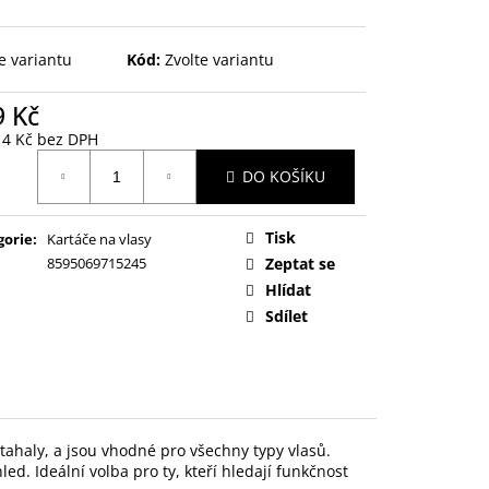
e variantu
Kód:
Zvolte variantu
9 Kč
14 Kč bez DPH
ná
DO KOŠÍKU
:
Tisk
gorie
:
Kartáče na vlasy
8595069715245
Zeptat se
Hlídat
Sdílet
 tahaly, a jsou vhodné pro všechny typy vlasů.
ed. Ideální volba pro ty, kteří hledají funkčnost