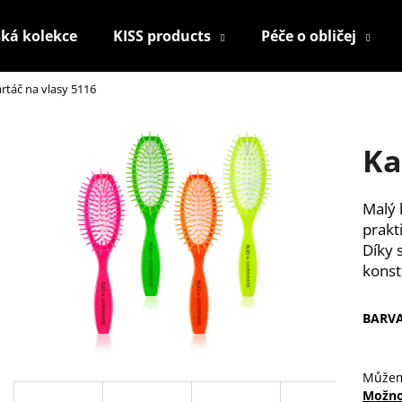
ká kolekce
KISS products
Péče o obličej
rtáč na vlasy 5116
Co potřebujete najít?
Ka
HLEDAT
Malý 
prakt
Doporučujeme
Díky 
konst
BARV
Můžem
KONTUROVACÍ TUŽKA NA OČI
NALEPOVACÍ ŘAS
Možno