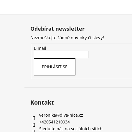
Z
á
Odebírat newsletter
p
Nezmeškejte žádné novinky či slevy!
a
t
E-mail
í
PŘIHLÁSIT SE
Kontakt
veronika
@
diva-nice.cz
+420541210934
Sledujte nás na sociálních sítích