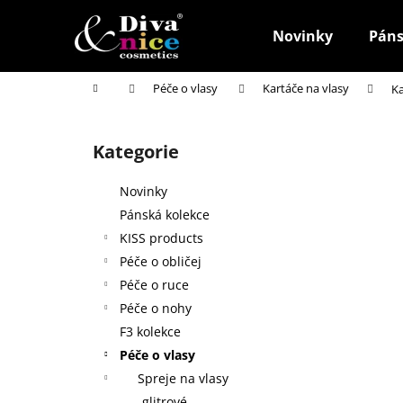
K
Přejít
na
o
Novinky
Páns
obsah
Zpět
Zpět
š
do
do
í
Domů
Péče o vlasy
Kartáče na vlasy
Ka
k
obchodu
obchodu
P
o
Kategorie
Přeskočit
s
kategorie
t
Novinky
r
Pánská kolekce
a
KISS products
n
Péče o obličej
n
Péče o ruce
í
Péče o nohy
p
F3 kolekce
a
Péče o vlasy
n
Spreje na vlasy
HOUBIČKA NA MAKE-UP, KULATÁ
e
glitrové