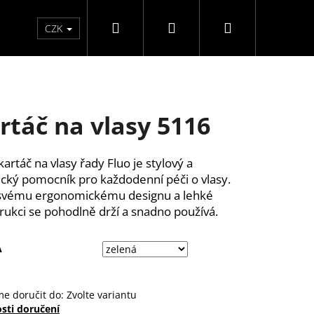
Hledat
Přihlášení
Nákupní
Péče o ruce
Péče o nohy
F3 kolekce
Pé
CZK
košík
rtáč na vlasy 5116
kartáč na vlasy řady Fluo je stylový a
ický pomocník pro každodenní péči o vlasy.
svému ergonomickému designu a lehké
rukci se pohodlně drží a snadno používá.
A
e doručit do:
Zvolte variantu
Y SAMOLEPÍCÍ WISPY
sti doručení