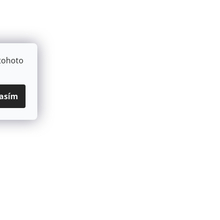
tohoto
asím