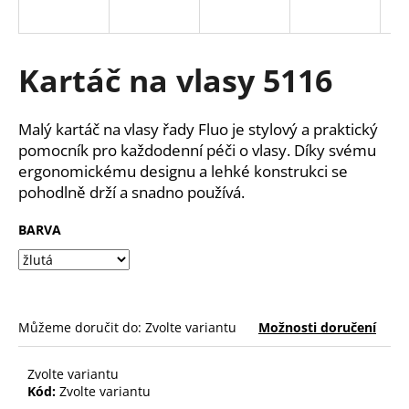
a
j
í
Kartáč na vlasy 5116
t
?
Malý kartáč na vlasy řady Fluo je stylový a praktický
pomocník pro každodenní péči o vlasy. Díky svému
ergonomickému designu a lehké konstrukci se
pohodlně drží a snadno používá.
HLEDAT
BARVA
D
o
Můžeme doručit do:
Zvolte variantu
Možnosti doručení
p
o
r
Zvolte variantu
u
Kód:
Zvolte variantu