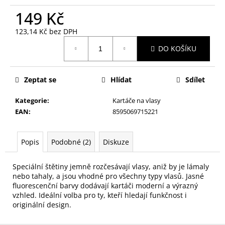
č
u
149 Kč
j
123,14 Kč bez DPH
e
Měrná
m
DO KOŠÍKU
cena:
e
Zeptat se
Hlídat
Sdílet
NALEPOVACÍ
ŘASY
Kategorie
:
Kartáče na vlasy
SAMOLEPÍCÍ
WISPY
EAN
:
8595069715221
V0035
89
Popis
Podobné (2)
Diskuze
Kč
Speciální štětiny jemně rozčesávají vlasy, aniž by je lámaly
nebo tahaly, a jsou vhodné pro všechny typy vlasů. Jasné
fluorescenční barvy dodávají kartáči moderní a výrazný
vzhled. Ideální volba pro ty, kteří hledají funkčnost i
originální design.