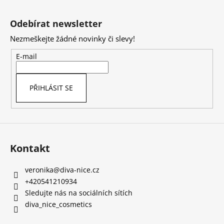
Z
á
Odebírat newsletter
p
Nezmeškejte žádné novinky či slevy!
a
t
E-mail
í
PŘIHLÁSIT SE
Kontakt
veronika
@
diva-nice.cz
+420541210934
Sledujte nás na sociálních sítích
diva_nice_cosmetics