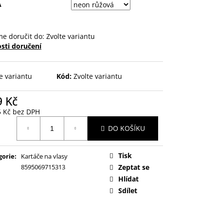
A
e doručit do:
Zvolte variantu
sti doručení
e variantu
Kód:
Zvolte variantu
9 Kč
5 Kč bez DPH
ná
DO KOŠÍKU
:
Tisk
gorie
:
Kartáče na vlasy
8595069715313
Zeptat se
Hlídat
Sdílet