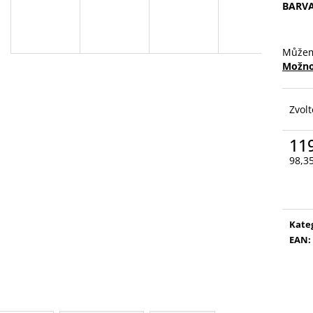
VYSOUVACÍ S OŘEZÁVÁTKEM 01 ČERNÁ
LEPIDLO, Č.3
BARV
85 Kč
75 Kč
Můžem
Možno
Zvolt
11
98,3
Měr
cena
Kate
EAN
: