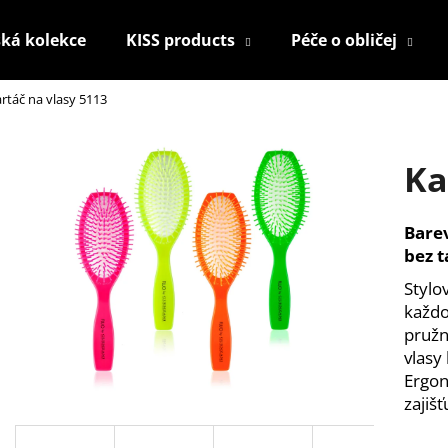
ká kolekce
KISS products
Péče o obličej
rtáč na vlasy 5113
Co potřebujete najít?
Ka
HLEDAT
Barev
bez t
Doporučujeme
Stylo
každo
pružn
vlasy
Ergon
zajiš
KONTUROVACÍ TUŽKA NA OČI
NALEPOVACÍ UM