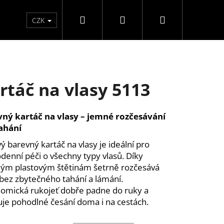
Hledat
Přihlášení
Nákupní
Péče o ruce
Péče o nohy
F3 kolekce
Pé
CZK
košík
rtáč na vlasy 5113
ný kartáč na vlasy – jemné rozčesávání
ahání
vý barevný kartáč na vlasy je ideální pro
denní péči o všechny typy vlasů. Díky
ým plastovým štětinám šetrně rozčesává
 bez zbytečného tahání a lámání.
omická rukojeť dobře padne do ruky a
ťuje pohodlné česání doma i na cestách.
ĚLÉ NEHTY FM GIRLS +