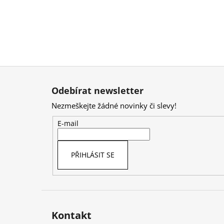
Z
á
Odebírat newsletter
p
Nezmeškejte žádné novinky či slevy!
a
t
E-mail
í
PŘIHLÁSIT SE
Kontakt