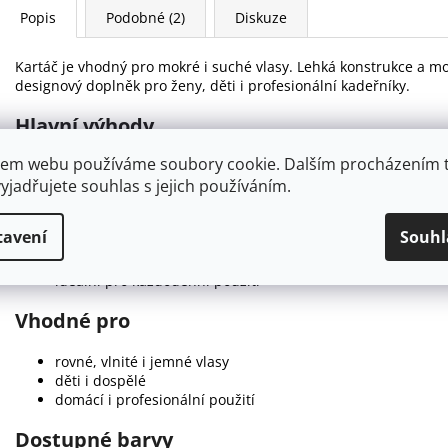
Popis
Podobné (2)
Diskuze
Kartáč je vhodný pro mokré i suché vlasy. Lehká konstrukce a mod
designový doplněk pro ženy, děti i profesionální kadeřníky.
Hlavní výhody
em webu používáme soubory cookie. Dalším procházením 
šetrné rozčesávání bez tahání vlasů
yjadřujete souhlas s jejich používáním.
vhodný pro mokré i suché vlasy
pružné plastové štětiny s ochrannými zakončeními
ergonomická a lehká rukojeť
tavení
Souhl
moderní neonové barevné provedení
vhodný pro dlouhé i krátké vlasy
ideální pro každodenní použití
Vhodné pro
rovné, vlnité i jemné vlasy
děti i dospělé
domácí i profesionální použití
Dostupné barvy