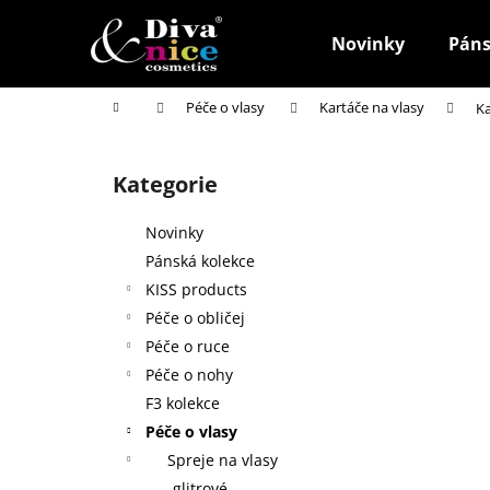
K
Přejít
na
o
Novinky
Páns
obsah
Zpět
Zpět
š
do
do
í
Domů
Péče o vlasy
Kartáče na vlasy
Ka
k
obchodu
obchodu
P
o
Kategorie
Přeskočit
s
kategorie
t
Novinky
r
Pánská kolekce
a
KISS products
n
Péče o obličej
n
Péče o ruce
í
Péče o nohy
p
F3 kolekce
a
Péče o vlasy
n
Spreje na vlasy
HOUBIČKA NA MAKE-UP, KULATÁ
e
glitrové