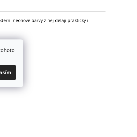
erní neonové barvy z něj dělají praktický i
tohoto
asím