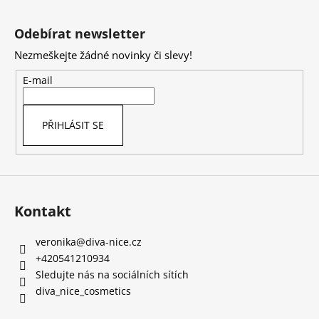
Z
á
Odebírat newsletter
p
Nezmeškejte žádné novinky či slevy!
a
t
E-mail
í
PŘIHLÁSIT SE
Kontakt
veronika
@
diva-nice.cz
+420541210934
Sledujte nás na sociálních sítích
diva_nice_cosmetics