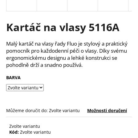
a
j
í
Kartáč na vlasy 5116A
t
?
Malý kartáč na vlasy řady Fluo je stylový a praktický
pomocník pro každodenní péči o vlasy. Díky svému
ergonomickému designu a lehké konstrukci se
pohodlně drží a snadno používá.
HLEDAT
BARVA
D
o
Můžeme doručit do:
Zvolte variantu
Možnosti doručení
p
o
r
Zvolte variantu
u
Kód:
Zvolte variantu