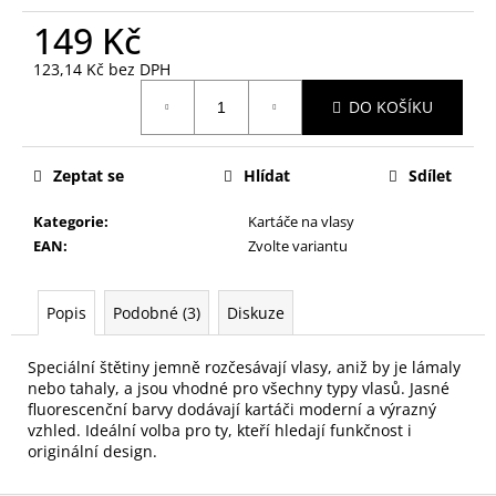
č
u
149 Kč
j
123,14 Kč bez DPH
e
Měrná
m
DO KOŠÍKU
cena:
e
Zeptat se
Hlídat
Sdílet
KONTUROVACÍ
TUŽKA
Kategorie
:
Kartáče na vlasy
NA
OČI
EAN
:
Zvolte variantu
VYSOUVACÍ
S
OŘEZÁVÁTKEM
Popis
Podobné (3)
Diskuze
01
ČERNÁ
Speciální štětiny jemně rozčesávají vlasy, aniž by je lámaly
85
nebo tahaly, a jsou vhodné pro všechny typy vlasů. Jasné
Kč
fluorescenční barvy dodávají kartáči moderní a výrazný
vzhled. Ideální volba pro ty, kteří hledají funkčnost i
originální design.