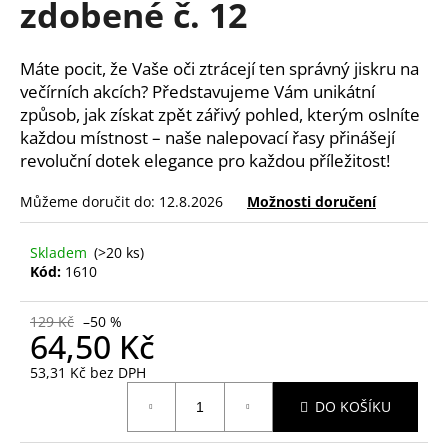
zdobené č. 12
a
j
Máte pocit, že Vaše oči ztrácejí ten správný jiskru na
í
večírních akcích? Představujeme Vám unikátní
t
způsob, jak získat zpět zářivý pohled, kterým oslníte
?
každou místnost – naše nalepovací řasy přinášejí
revoluční dotek elegance pro každou příležitost!
Můžeme doručit do:
12.8.2026
Možnosti doručení
HLEDAT
Skladem
(>20 ks)
Kód:
1610
D
129 Kč
–50 %
64,50 Kč
o
p
53,31 Kč bez DPH
o
Měrná
r
DO KOŠÍKU
cena:
u