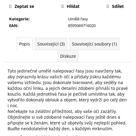
č
Zeptat se
Hlídat
Sdílet
u
j
Kategorie
:
Umělé řasy
e
EAN
:
8595069716020
m
e
Popis
Související (3)
Související soubory (1)
PILNÍK
Diskuze
NA
NEHTY
Z
Tyto jedinečné umělé nalepovací řasy jsou navrženy tak,
JAPONSKÉHO
aby zvýraznily krásu vašich očí a přidaly jiskru každému
PAPÍRU,
vašemu vzhledu. Jsou dokonale tvarované, aby seděly na
OVÁLNÝ
každou oční linku, a jejich detailní zdobení přináší to pravé
49
kouzlo. Každá jednotlivá řasa je pečlivě umístěna tak, aby
Kč
vytvořilo dokonalý oblouk a objem, který vydrží po celý den
i noc.
Nečekajte na zvláštní příležitost, aby vaše oči zazářily.
Objednejte si své zdobené nalepovací řasy ještě dnes a
připojte se k ženám, které už objevily svůj nejlepší pohled.
Buďte neodolatelné každý den, s každým mrknutím.