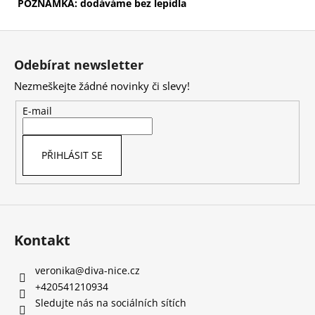
POZNÁMKA: dodáváme bez lepidla
Z
á
Odebírat newsletter
p
Nezmeškejte žádné novinky či slevy!
a
t
E-mail
í
PŘIHLÁSIT SE
Kontakt
veronika
@
diva-nice.cz
+420541210934
Sledujte nás na sociálních sítích