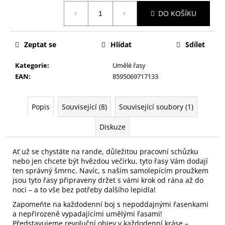
č
Měrná
u
DO KOŠÍKU
cena:
j
e
m
Zeptat se
Hlídat
Sdílet
e
Kategorie
:
Umělé řasy
EAN
:
8595069717133
NALEPOVACÍ
UMĚLÉ
NEHTY
Popis
Související (8)
Související soubory (1)
FM
GIRLS
Diskuze
+
LEPIDLO,
Č.3
Ať už se chystáte na rande, důležitou pracovní schůzku
75
nebo jen chcete být hvězdou večírku, tyto řasy Vám dodají
Kč
ten správný šmrnc. Navíc, s naším samolepícím proužkem
jsou tyto řasy připraveny držet s vámi krok od rána až do
noci – a to vše bez potřeby dalšího lepidla!
Zapomeňte na každodenní boj s nepoddajnými řasenkami
a nepřirozeně vypadajícími umělými řasami!
Představujeme revoluční objev v každodenní kráse –