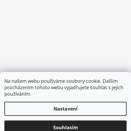
Provozní doba:
Na našem webu používáme soubory cookie. Dalším
8.00 - 15.00 hod (pondělí - pátek)
procházením tohoto webu vyjadřujete souhlas s jejich
používáním.
Nastavení
Vytvořil Shoptet
Copyright 2026
Diva & Nice Cosmetics
. Všechna práva
Souhlasím
vyhrazena.
Upravit nastavení cookies