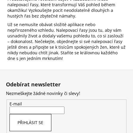
nalepovací řasy, které transformují Váš pohled během
okamžiku! Vyzkoušejte pocit neodolatelně dlouhých a
hustých řas bez zbytečné námahy.
Už se nemusíte obávat složité aplikace nebo
nepřirozeného vzhledu. Nalepovací řasy jsou tu, aby vám
usnadnily život a dodaly vašemu pohledu to, co si zaslouží
– dokonalost. Nečekejte, objednejte si své nalepovací řasy
ještě dnes a připojte se k tisícům spokojených žen, které už
nikdy nebudou chtít jinak. Staňte se královnou každého
dne s jen jedním mrknutím!
Z
á
Odebírat newsletter
p
Nezmeškejte žádné novinky či slevy!
a
t
E-mail
í
PŘIHLÁSIT SE