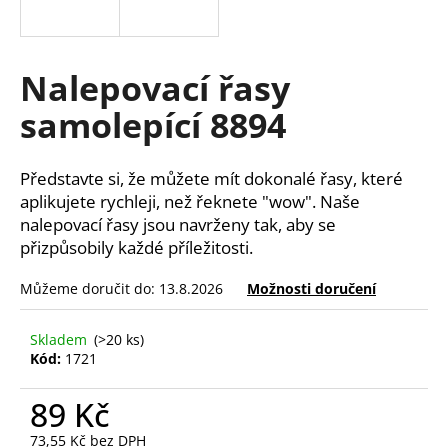
a
j
í
Nalepovací řasy
t
samolepící 8894
?
Představte si, že můžete mít dokonalé řasy, které
aplikujete rychleji, než řeknete "wow". Naše
nalepovací řasy jsou navrženy tak, aby se
HLEDAT
přizpůsobily každé příležitosti.
Můžeme doručit do:
13.8.2026
Možnosti doručení
D
o
Skladem
(>20 ks)
Kód:
1721
p
o
89 Kč
r
u
73,55 Kč bez DPH